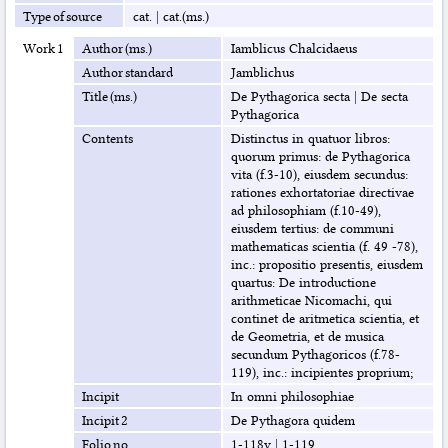
Type of source
cat.
|
cat.(ms.)
Work 1
Author (ms.)
Iamblicus Chalcidaeus
Author standard
Jamblichus
Title (ms.)
De Pythagorica secta
|
De secta
Pythagorica
Contents
Distinctus in quatuor libros:
quorum primus: de Pythagorica
vita (f.3-10), eiusdem secundus:
rationes exhortatoriae directivae
ad philosophiam (f.10-49),
eiusdem tertius: de communi
mathematicas scientia (f. 49 -78),
inc.: propositio presentis, eiusdem
quartus: De introductione
arithmeticae Nicomachi, qui
continet de aritmetica scientia, et
de Geometria, et de musica
secundum Pythagoricos (f.78-
119), inc.: incipientes proprium;
Incipit
In omni philosophiae
Incipit 2
De Pythagora quidem
Folio no.
1-118v
|
1-119