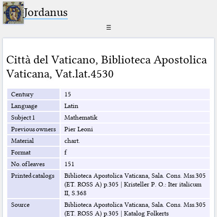
Jordanus
☰
Città del Vaticano
,
Biblioteca Apostolica
Vaticana
,
Vat.lat.4530
Century
15
Language
Latin
Subject 1
Mathematik
Previous owners
Pier Leoni
Material
chart.
Format
f
No. of leaves
151
Printed catalogs
Biblioteca Apostolica Vaticana, Sala. Cons. Mss.305
(ET. ROSS A) p.305
|
Kristeller P. O.: Iter italicum
II, S.368
Source
Biblioteca Apostolica Vaticana, Sala. Cons. Mss.305
(ET. ROSS A) p.305
|
Katalog Folkerts