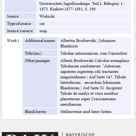
Uniwersytetu Jagiellonskiego. Teil.1. Rekopisy 1-
1875. Kraków:1877-1881, S. 190
Source
Wislocki
Type of source
cat.
Source’s source
insp.
Work 1
Additional names
Albertus Brudzewski
|
Johannes
Blankinus
Title (ms.)
Tabulae astronomicae, cum Canonibus
Other passages
Alberti Brudzewski Calculus exemplaris
Tabularum resolutarum: "Astrorum
sapientes ingentem celi tractantes
magnitudinem
|
Auf Seite 147: Tabule
latitudinum... secundum Iohannem
Blankinum
|
Auf Seite 31: Incipiunt
Tabule de medys et veris motibus
planetarum super Cracouiensem
meridianum
Blank leaves
Stellenweise sind leere Seiten