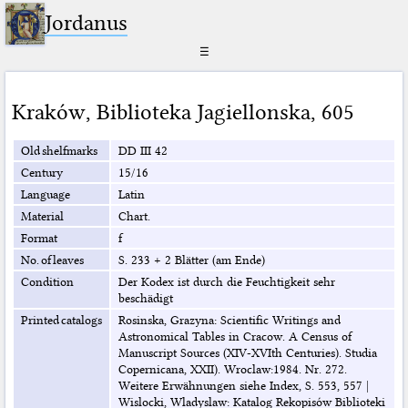
Jordanus
☰
Kraków
,
Biblioteka Jagiellonska
,
605
Old shelfmarks
DD III 42
Century
15/16
Language
Latin
Material
Chart.
Format
f
No. of leaves
S. 233 + 2 Blätter (am Ende)
Condition
Der Kodex ist durch die Feuchtigkeit sehr
beschädigt
Printed catalogs
Rosinska, Grazyna: Scientific Writings and
Astronomical Tables in Cracow. A Census of
Manuscript Sources (XIV-XVIth Centuries). Studia
Copernicana, XXII). Wroclaw:1984. Nr. 272.
Weitere Erwähnungen siehe Index, S. 553, 557
|
Wislocki, Wladyslaw: Katalog Rekopisów Biblioteki