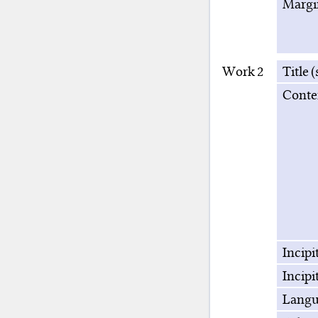
Margi
Work 2
Title 
Conte
Incipi
Incipit
Langu