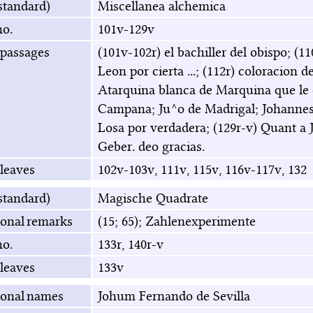
(standard)
Miscellanea alchemica
no.
101v-129v
 passages
(101v-102r) el bachiller del obispo; (
Leon por cierta ...; (112r) coloracion d
Atarquina blanca de Marquina que le di
Campana; Ju^o de Madrigal; Johannes 
Losa por verdadera; (129r-v) Quant a Jup
Geber. deo gracias.
leaves
102v-103v, 111v, 115v, 116v-117v, 132
(standard)
Magische Quadrate
ional remarks
(15; 65); Zahlenexperimente
no.
133r, 140r-v
leaves
133v
ional names
Johum Fernando de Sevilla