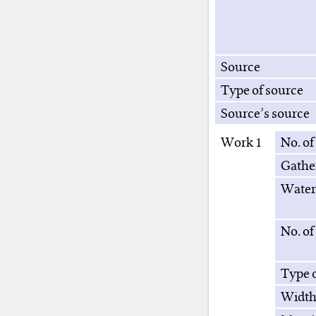
Source
Type of source
Source’s source
Work 1
No. of
Gathe
Water
No. of
Type o
Width