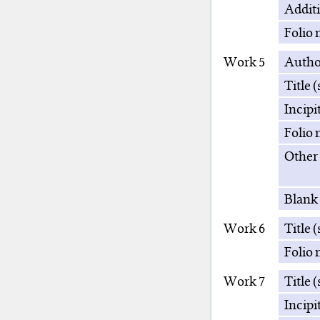
Addit
Folio 
Work 5
Autho
Title 
Incipi
Folio 
Other
Blank 
Work 6
Title 
Folio 
Work 7
Title 
Incipi