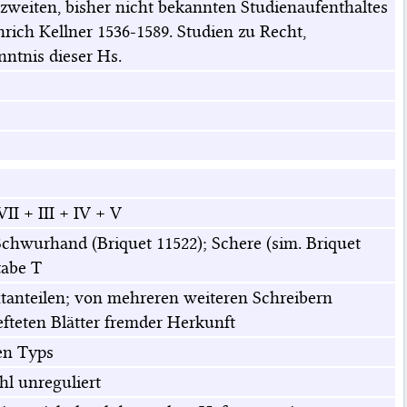
 zweiten, bisher nicht bekannten Studienaufenthaltes
rich Kellner 1536-1589. Studien zu Recht,
nntnis dieser Hs.
VII + III + IV + V
Schwurhand (Briquet 11522); Schere (sim. Briquet
tabe T
anteilen; von mehreren weiteren Schreibern
efteten Blätter fremder Herkunft
en Typs
l unreguliert