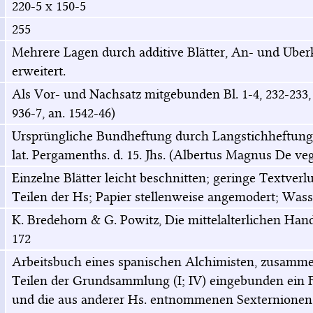
220-5 x 150-5
255
Mehrere Lagen durch additive Blätter, An- und Über
erweitert.
Als Vor- und Nachsatz mitgebunden Bl. 1-4, 232-23
936-7, an. 1542-46)
Ursprüngliche Bundheftung durch Langstichheftung er
lat. Pergamenths. d. 15. Jhs. (Albertus Magnus De veget
Einzelne Blätter leicht beschnitten; geringe Textver
Teilen der Hs; Papier stellenweise angemodert; Was
K. Bredehorn & G. Powitz, Die mittelalterlichen Hand
172
Arbeitsbuch eines spanischen Alchimisten, zusammen
Teilen der Grundsammlung (I; IV) eingebunden ein Fas
und die aus anderer Hs. entnommenen Sexternionen B