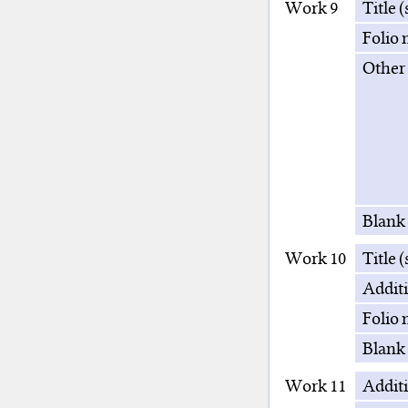
Work 9
Title 
Folio 
Other
Blank 
Work 10
Title 
Addit
Folio 
Blank 
Work 11
Addit