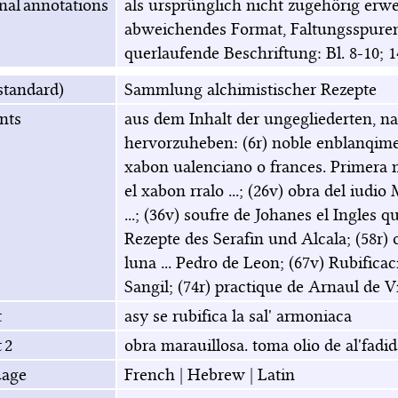
nal annotations
als ursprünglich nicht zugehörig erw
abweichendes Format, Faltungsspuren,
querlaufende Beschriftung: Bl. 8-10; 1
(standard)
Sammlung alchimistischer Rezepte
nts
aus dem Inhalt der ungegliederten, n
hervorzuheben: (6r) noble enblanqiment
xabon ualenciano o frances. Primera me
el xabon rralo ...; (26v) obra del iudi
...; (36v) soufre de Johanes el Ingles q
Rezepte des Serafin und Alcala; (58r) o
luna ... Pedro de Leon; (67v) Rubifica
Sangil; (74r) practique de Arnaul de V
t
asy se rubifica la sal' armoniaca
 2
obra marauillosa. toma olio de al'fadid
age
French
|
Hebrew
|
Latin