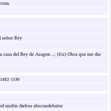
trum.
l señor Rey
a casa del Rey de Aragon ...; (81r) Obra que me dio
1482-1530
uod multis diebus abscondebatur