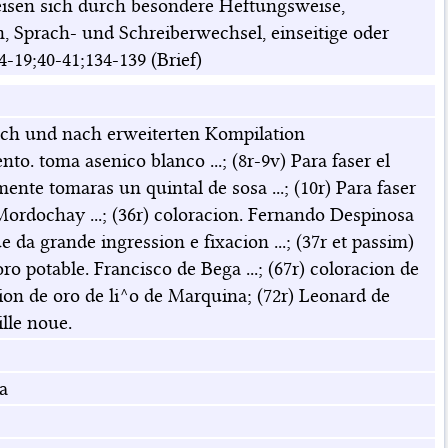
eisen sich durch besondere Heftungsweise,
 Sprach- und Schreiberwechsel, einseitige oder
4-19;40-41;134-139 (Brief)
ach und nach erweiterten Kompilation
o. toma asenico blanco ...; (8r-9v) Para faser el
nte tomaras un quintal de sosa ...; (10r) Para faser
o Mordochay ...; (36r) coloracion. Fernando Despinosa
ue da grande ingression e fixacion ...; (37r et passim)
ro potable. Francisco de Bega ...; (67r) coloracion de
cion de oro de li^o de Marquina; (72r) Leonard de
ille noue.
a