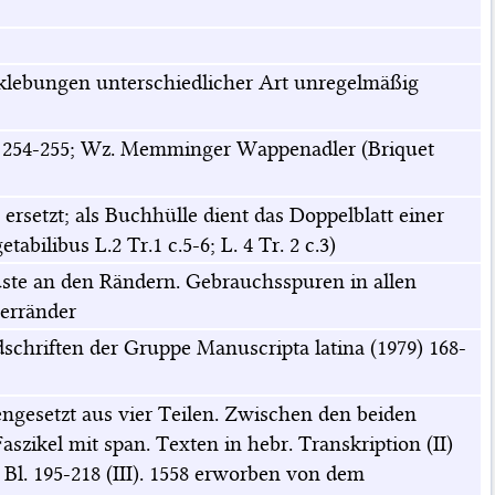
klebungen unterschiedlicher Art unregelmäßig
3, 254-255; Wz. Memminger Wappenadler (Briquet
setzt; als Buchhülle dient das Doppelblatt einer
abilibus L.2 Tr.1 c.5-6; L. 4 Tr. 2 c.3)
luste an den Rändern. Gebrauchsspuren in allen
serränder
schriften der Gruppe Manuscripta latina (1979) 168-
gesetzt aus vier Teilen. Zwischen den beiden
zikel mit span. Texten in hebr. Transkription (II)
l. 195-218 (III). 1558 erworben von dem