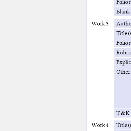
Folio 
Blank 
Work 3
Autho
Title 
Folio 
Rubri
Explic
Other
T & K
Work 4
Title 