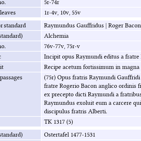
no.
5r-74r
leaves
1r-4v, 10v, 55v
r standard
Raymundus Gauffridus
|
Roger Bacon
(standard)
Alchemia
no.
76v-77v, 75r-v
c
Incipit opus Raymundi editus a fratre
it
Recipe acetum fortissimum in magna 
 passages
(75r) Opus fratris Raymundi Gauffridi
fratre Rogerio Bacon anglico ordinis 
ex precepto dicti Raymundi a fratribus
Raymundus exoluit eum a carcere quia
discipulus fratris Alberti.
TK 1317 (5)
(standard)
Ostertafel 1477-1531