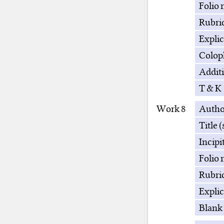
Folio 
Rubri
Explic
Colop
Additi
T & K
Work 8
Autho
Title 
Incipi
Folio 
Rubri
Explic
Blank 