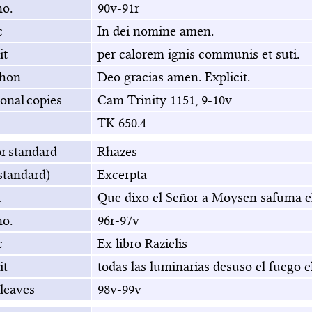
no.
90v-91r
c
In dei nomine amen.
it
per calorem ignis communis et suti.
hon
Deo gracias amen. Explicit.
onal copies
Cam Trinity 1151, 9-10v
TK 650.4
r standard
Rhazes
(standard)
Excerpta
t
Que dixo el Señor a Moysen safuma e
no.
96r-97v
c
Ex libro Razielis
it
todas las luminarias desuso el fuego el 
leaves
98v-99v