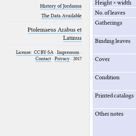
Height × width
History of Jordanus
No. of leaves
The Data Available
Gatherings
Ptolemaeus Arabus et
Latinus
Binding leaves
License: CC BY-SA
·
Impressum
·
Cover
Contact
·
Privacy
· 2017
Condition
Printed catalogs
Other notes