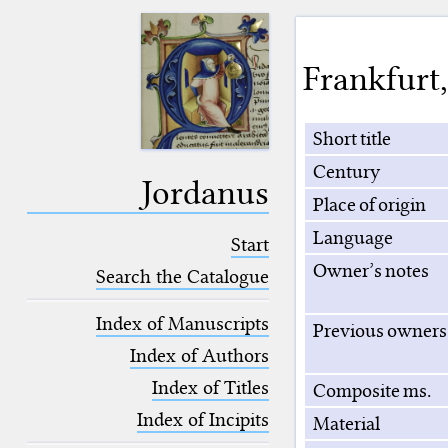
Frankfurt
Short title
Century
Jordanus
Place of origin
Language
Start
Owner’s notes
Search the Catalogue
Index of Manuscripts
Previous owners
Index of Authors
Index of Titles
Composite ms.
Index of Incipits
Material