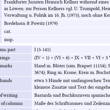
Frankfurter Juristen Heinrich Kellner während eines
in Löwen; zur Person Kellners vgl. U. Trumpold, Hein
Verwaltung u. Politik im 16. Jh. (1975), noch ohne Ke
Bredehorn & Powitz (1979)
cat.
insp.
 ms. part
I (5-141)
rings
(IV + 1) + (VI + 6) + IX + VII + VI + 3 
marks
Hand m. Blüter (sim. Briquet 11154); 
3674); Ring m. Krone; Kreis m. Buchs
 hands
etwa 5 Hände mit umfangreichen Text
kleinere Zusätze und Text der eingeh
f writing
Bastarda und Buchkurisven spanisch
 of columns
Maße des Schriftraumes und Zeilenzah