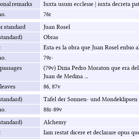
ional remarks
Iuxta usum ecclesie | iuxta decreta pa
no.
76r
r standard
Juan Rosel
(standard)
Obras
t
Esta es la obra que Juan Rosel enbio a
no.
79r-
 passages
(79v) Dizia Pedro Moraton que era del
Juan de Medina ...
leaves
86, 87v
(standard)
Tafel der Sonnen- und Mondeklipsen 
no.
88r-89v
(standard)
Alchemy
t
Iam restat dicere et declarare opus q