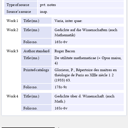
Type of source
pvt. notes
Source’s source
insp.
Work 1
Title (ms.)
Varia, inter quae:
Work 2
Title (ms.)
Gedichte auf die Wissenschaften (auch
Mathematik)
Folio no.
165r-6v
Work 3
Author standard
Roger Bacon
Title (ms.)
De utilitate mathematicae (= Opus maius,
4)
Printed catalogs
Glorieux, P., Répertoire des maitres en
théologie de Paris au XIIIe siècle 1 2
(1933) 63.
Folio no.
178r-9r
Work 4
Title (ms.)
Gedichte über d. Wissenschaft. (auch
Math.)
Folio no.
165r-6v