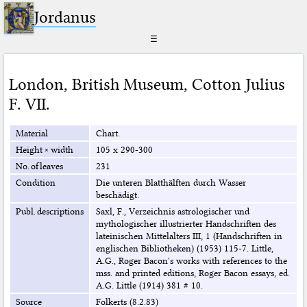
Jordanus
☰
London
,
British Museum
,
Cotton Julius
F. VII.
Material
Chart.
Height × width
105 x 290-300
No. of leaves
231
Condition
Die unteren Blatthälften durch Wasser
beschädigt.
Publ. descriptions
Saxl, F., Verzeichnis astrologischer und
mythologischer illustrierter Handschriften des
lateinischen Mittelalters III, 1 (Handschriften in
englischen Bibliotheken) (1953) 115-7. Little,
A.G., Roger Bacon's works with references to the
mss. and printed editions, Roger Bacon essays, ed.
A.G. Little (1914) 381 # 10.
Source
Folkerts (8.2.83)