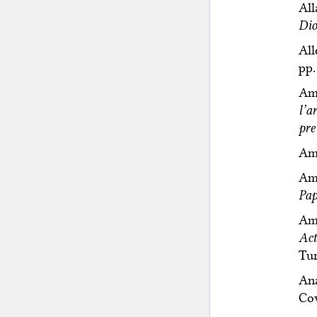
Al
Dio
All
pp.
Am
l’a
pre
Amb
Amb
Pap
Ami
Act
Tur
Ana
Cov