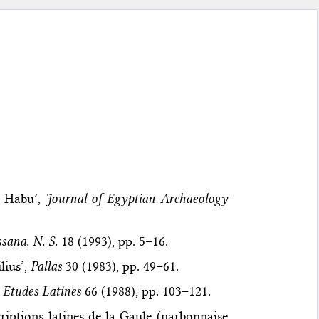
t Habu’,
Journal of Egyptian Archaeology
sana. N. S.
18 (1993), pp. 5–16.
lius’,
Pallas
30 (1983), pp. 49–61.
 Etudes Latines
66 (1988), pp. 103–121.
criptions latines de la Gaule (narbonnaise