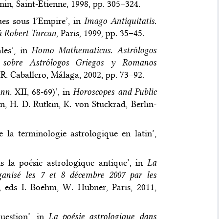
min, Saint-Etienne, 1998, pp. 305–324.
ues sous l’Empire’, in
Imago Antiquitatis.
à Robert Turcan
, Paris, 1999, pp. 35–45.
ales’, in
Homo Mathematicus. Astrólogos
l sobre Astrólogos Griegos y Romanos
 R. Caballero, Málaga, 2002, pp. 73–92.
nn.
XII, 68-69)’, in
Horoscopes and Public
n, H. D. Rutkin, K. von Stuckrad, Berlin-
 la terminologie astrologique en latin’,
 la poésie astrologique antique’, in
La
rganisé les 7 et 8 décembre 2007 par les
, eds I. Boehm, W. Hübner, Paris, 2011,
question’, in
La poésie astrologique dans