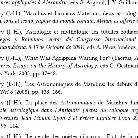
ences appliquées à Alexandrie
, eds G. Argoud, J.-Y. Guillau
y (J.-H.), ‘Manilius et Firmicus Maternus, deux astrolog
igions et iconographie du monde romain. Mélanges offerts 
y (J.-H.), ‘Astrologie et mythologie: les tutelles zodiac
iegos y Romanos. Actas del Congresso Internaciona
nalmádena, 8-10 de Octobre de 2001)
, eds A. Pérez Jiménez,
y (J.-H.), ‘What Was Agrippina Waiting For? (Tacitus,
A
eres. Essays on the History of Astrology
, eds G. Oestman
 York, 2005, pp. 37–48.
y (J.-H.), ‘Les Astronomiques de Manilius: les débuts de
HNH
8 (2008), pp. 133–166.
y (J.-H.), ‘La place des
Astronomiques
de Manilius dans
sie astrologique dans l’Antiquité (Actes du colloque o
versités Jean Moulin Lyon 3 et Frères Lumière Lyon 2)
 95–114.
y (J.-H.), ‘Le cercle des poètes disparus… État de la 