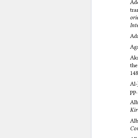
Ado
tra
ori
Int
Adr
Agr
Akr
the
148
Al-
pp.
Al
Kir
Al
Co