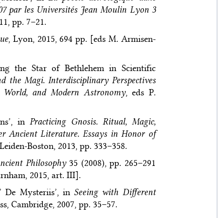
007 par les Universités Jean Moulin Lyon 3
11, pp. 7–21.
que
, Lyon, 2015, 694 pp. [eds M. Armisen-
ng the Star of Bethlehem in Scientific
 the Magi. Interdisciplinary Perspectives
n World, and Modern Astronomy
, eds P.
ons’, in
Practicing Gnosis. Ritual, Magic,
Ancient Literature. Essays in Honor of
 Leiden-Boston, 2013, pp. 333–358.
ncient Philosophy
35 (2008), pp. 265–291
arnham, 2015, art. III].
’ De Mysteriis’, in
Seeing with Different
oss, Cambridge, 2007, pp. 35–57.