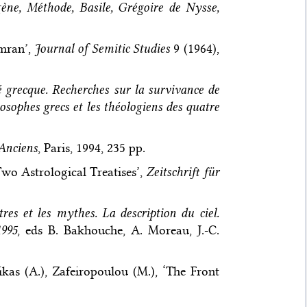
igène, Méthode, Basile, Grégoire de Nysse,
umran’,
Journal of Semitic Studies
9 (1964),
té grecque. Recherches sur la survivance de
osophes grecs et les théologiens des quatre
 Anciens
, Paris, 1994, 235 pp.
Two Astrological Treatises’,
Zeitschrift für
tres et les mythes. La description du ciel.
1995
, eds B. Bakhouche, A. Moreau, J.-C.
likas (A.), Zafeiropoulou (M.), ‘The Front