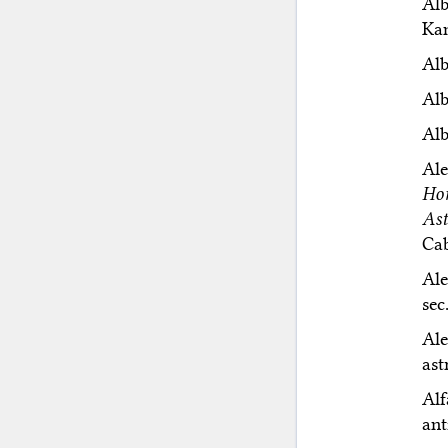
Alb
Kam
Alb
Alb
Alb
Ale
Ho
Ast
Cab
Ale
sec
Ale
ast
Alf
ant