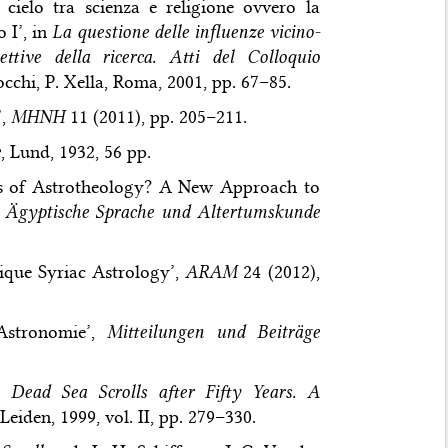
 cielo tra scienza e religione ovvero la
 I’, in
La questione delle influenze vicino-
ettive della ricerca. Atti del Colloquio
Rocchi, P. Xella, Roma, 2001, pp. 67–85.
’,
MHNH
11 (2011), pp. 205–211.
e
, Lund, 1932, 56 pp.
ds of Astrotheology? A New Approach to
ür Ägyptische Sprache und Altertumskunde
que Syriac Astrology’,
ARAM
24 (2012),
Astronomie’,
Mitteilungen und Beiträge
 Dead Sea Scrolls after Fifty Years. A
Leiden, 1999, vol. II, pp. 279–330.