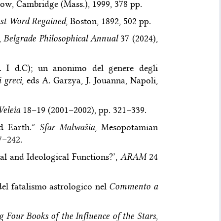
low, Cambridge (Mass.), 1999, 378 pp.
ost Word Regained
, Boston, 1892, 502 pp.
,
Belgrade Philosophical Annual
37 (2024),
ap. I d.C); un anonimo del genere degli
 greci
, eds A. Garzya, J. Jouanna, Napoli,
Veleia
18–19 (2001–2002), pp. 321–339.
nd Earth.”
Sfar Malwašia
, Mesopotamian
7–242.
ial and Ideological Functions?’,
ARAM
24
del fatalismo astrologico nel
Commento a
g Four Books of the Influence of the Stars
,