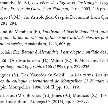
lamandy (M.-E.),
Les Pères de l’Eglise et l’astrologie. Or
dore, Procope de Gaza, Jean Philopon
, Paris, 2003, 243 pp.
egro (J. M.), ‘An Astrological Cryptic Document from Q
 291–294.
and de Mendieta (E.),
Fatalisme et liberté dans l’Antiqui
rgumentation morale antifataliste de Carnéade chez les phil
miers siècles
, Amsterdam, 1945, 608 pp.
elain (R.),
Retour à Alexandrie: l’astrologie mondiale des
ühl (A.), Markovska (D.), Milnor (K.), ‘P. Mich. Inv. 29: 
yrologie und Epigraphik
105 (1995), pp. 229–236.
guez (S.), ‘Les ‘fiancées du Soleil’’, in
Les astres. Les as
es du colloque international de Montpellier, 23-25 mars 
pin, Montpellier, 1996, vol. II, pp. 101–119.
stasiou (M.), Bitsakis (Y.), Jones (A.), Moussas (X.), Tse
er Inscription’,
Almagest
7 (2016), pp. 250–297.