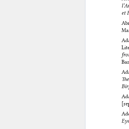
l’A
et 
Abr
Mar
Ada
Lit
fr
Bar
Ada
The
Bir
Ada
[re
Add
Eye