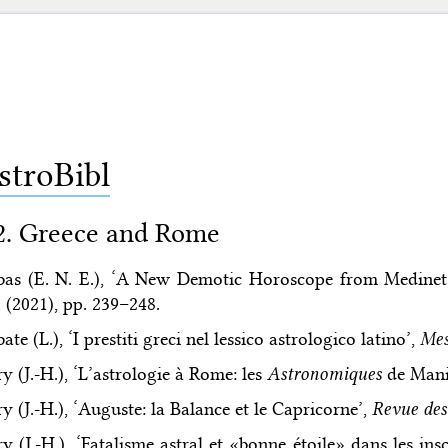
stroBibl
2. Greece and Rome
as (E. N. E.), ‘A New Demotic Horoscope from Medine
 (2021), pp. 239–248.
ate (L.), ‘I prestiti greci nel lessico astrologico latino’,
Mes
y (J.-H.), ‘L’astrologie à Rome: les
Astronomiques
de Mani
y (J.-H.), ‘Auguste: la Balance et le Capricorne’,
Revue des
y (J.-H.), ‘Fatalisme astral et «bonne étoile» dans les ins