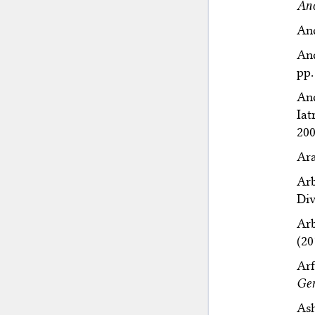
Anc
And
And
pp.
And
Iat
200
Ara
Arb
Div
Arb
(20
Arf
Gen
Ash