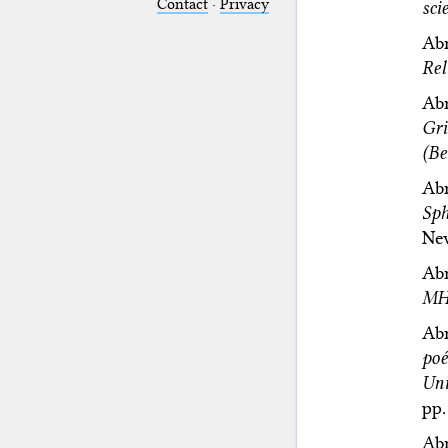
Contact
·
Privacy
sci
Abr
Rel
Abr
Gr
(Be
Abr
Sph
New
Abr
M
Abr
poé
Uni
pp.
Abr