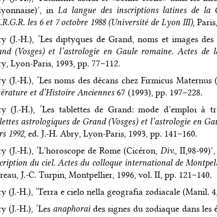
lyonnaise)’, in
La langue des inscriptions latines de la
.R.G.R. les 6 et 7 octobre 1988 (Université de Lyon III)
, Pari
y (J.-H.), ‘Les diptyques de Grand, noms et images des
nd (Vosges) et l’astrologie en Gaule romaine. Actes de 
y, Lyon-Paris, 1993, pp. 77–112.
y (J.-H.), ‘Les noms des décans chez Firmicus Maternus 
térature et d’Histoire Anciennes
67 (1993), pp. 197–228.
y (J.-H.), ‘Les tablettes de Grand: mode d’emploi à tr
lettes astrologiques de Grand (Vosges) et l’astrologie en G
s 1992
, ed. J.-H. Abry, Lyon-Paris, 1993, pp. 141–160.
y (J.-H.), ‘L’horoscope de Rome (Cicéron,
Div.
, II,98-99)’
cription du ciel. Actes du colloque international de Montpel
eau, J.-C. Turpin, Montpellier, 1996, vol. II, pp. 121–140.
y (J.-H.), ‘Terra e cielo nella geografia zodiacale (Manil. 4
y (J.-H.), ‘Les
anaphorai
des signes du zodiaque dans les é