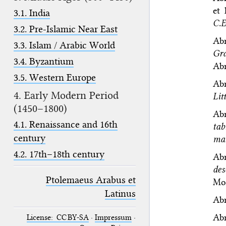
et 
3.1. India
C.E
3.2. Pre-Islamic Near East
Abr
3.3. Islam / Arabic World
Gra
3.4. Byzantium
Abr
3.5. Western Europe
Abr
4. Early Modern Period
Lit
(1450–1800)
Abr
4.1. Renaissance and 16th
tab
century
mar
4.2. 17th–18th century
Abr
des
Ptolemaeus Arabus et
Mor
Latinus
Abr
Abr
License: CC BY-SA
·
Impressum
·