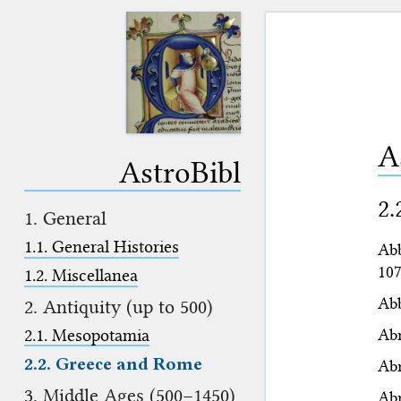
A
AstroBibl
2.
1. General
1.1. General Histories
Abb
107
1.2. Miscellanea
Abb
2. Antiquity (up to 500)
Abr
2.1. Mesopotamia
2.2. Greece and Rome
Abr
3. Middle Ages (500–1450)
Abr