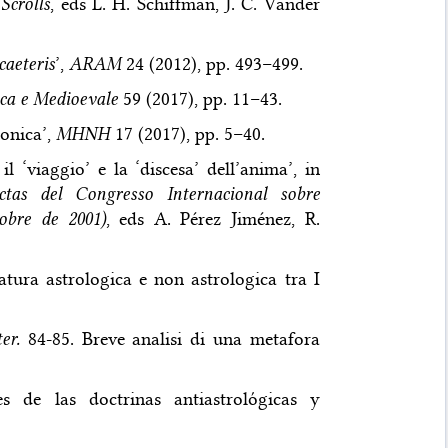
Scrolls
, eds L. H. Schiffman, J. C. Vander
aeteris
’,
ARAM
24 (2012), pp. 493–499.
ica e Medioevale
59 (2017), pp. 11–43.
monica’,
MHNH
17 (2017), pp. 5–40.
 il ‘viaggio’ e la ‘discesa’ dell’anima’, in
as del Congresso Internacional sobre
obre de 2001)
, eds A. Pérez Jiménez, R.
ratura astrologica e non astrologica tra I
er.
84-85. Breve analisi di una metafora
es de las doctrinas antiastrolόgicas y