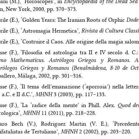
ani (M.), ‘Horoscopes’, in
Encyclopaedia of the Dead Sea 
, New York, 2000, pp. 370–373.
rile (E.), ‘Golden Years: The Iranian Roots of Orphic
Dodec
rile (E.), ‘Astromagia Hermetica’,
Rivista di Cultura Class
rile (E.), ‘Costruire il Caos. Alle origine della magia salo
sse (F.), ‘Filosofia ed astrologia tra II e IV secolo d. C.:
mo Mathematicus. Astrólogos Griegos y Romanos. Act
rólogos Griegos y Romanos (Benalmádena, 8-10 de Oct
allero, Málaga, 2002, pp. 301–316.
sse (F.), ‘Il tema dell’emanazione (‘aporroia’) nella lette
. a.C. e II d.C.’,
MHNH
3 (2003), pp. 117–133.
sse (F.), ‘La ‘radice della mente’ in Phill. Alex.
Quod det
rologica’,
MHNH
11 (2011), pp. 218–228.
aro Bech (V.), Rodriguez Martin (V. E.), ‘Precedent
ifatalistas de Tertuliano’,
MHNH
2 (2002), pp. 203–220.