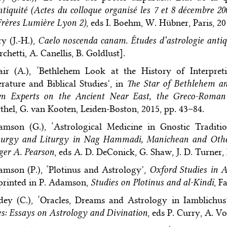
ntiquité (Actes du colloque organisé les 7 et 8 décembre 2
Frères Lumière Lyon 2)
, eds I. Boehm, W. Hübner, Paris, 20
y (J.-H.),
Caelo noscenda canam. Études d’astrologie anti
chetti, A. Canellis, B. Goldlust].
ir (A.), ‘Bethlehem Look at the History of Interpreti
erature and Biblical Studies’, in
The Star of Bethlehem and
om Experts on the Ancient Near East, the Greco-Roma
thel, G. van Kooten, Leiden-Boston, 2015, pp. 43–84.
mson (G.), ‘Astrological Medicine in Gnostic Traditi
urgy and Liturgy in Nag Hammadi, Manichean and Other 
ger A. Pearson
, eds A. D. DeConick, G. Shaw, J. D. Turner,
mson (P.), ‘Plotinus and Astrology’,
Oxford Studies in A
printed in P. Adamson,
Studies on Plotinus and al-Kindī
, F
ey (C.), ‘Oracles, Dreams and Astrology in Iamblichus
s: Essays on Astrology and Divination
, eds P. Curry, A. V