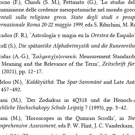
rno (F.), Chiodi (S. M.), Pettinato (G.), ‘Lo studio del
nsmissione delle credenze mesopotamiche nel mondo greco
entali sulla religione greca. Stato degli studi e prosp
ernazionale Roma 20-22 maggio 1999
, eds S. Ribichini, M. 
ados (F. R.), ‘Astrología y magia en la
Orestea
de Esquilo
ell (S.),
Die spätantike Alphabetmystik und die Runenreih
idas (A.-G.), ‘Σαλμεσχ(ο)ινιακά: Measurement Standar
 Meaning and the Relevance of the Term’,
Zeitschrift f
 (2021), pp. 12–17.
Jeloo (N.), ‘
Kaldāyūthā
: The
Spar-Sammāné
and Late Anti
 457–492.
bani (M.), ‘Der Zodiakus in 4Q318 und die Henoch-
chliche Hochschakopy Schule Leipzig
7 (1993), pp. 3–42.
bani (M.), ‘Horoscopes in the Qumran Scrolls’, in
The
mprehensive Assessment
, eds P. W. Flint, J. C. Vanderkam, 