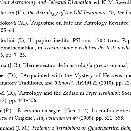
ient Astronomy and Celestial Divination
, ed. N. M. Swerd
erson (K.),
The Astrology of the Old Testament. Or, The L
oková (M.), ‘Augustine on Fate and Astrology Revisited’
 55–64.
orlini (I.), ‘Il papiro inedito PSI inv. 1702 (cod. P
romathematikà’, in
Trasmissione e ecdotica dei testi medici
3, pp. 7–23.
na (J. R.), ‘Hermenéutica de la astrología greco-romana’,
el (D.), ‘“Acquainted with the Mystery of Heavens a
inatory Traditions, and
3 Enoch
’,
ARAM
22 (2010), pp. 22
el (D.), ‘Astrology and the Zodiac in
Sefer Hekhalot
: Soc
12), pp. 443–456.
é (P.), ‘“E servano da segni” (
Gen.
1,14). La confutazione 
esi
di Origene’,
Augustinianum
49 (2009), pp. 321–358.
mand (J. M.),
Ptolemy’s Tetrabiblos or Quadripartite: Bein