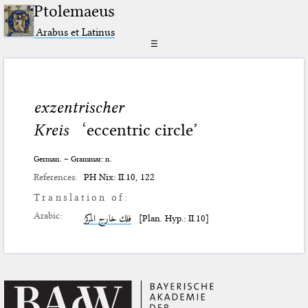
Ptolemaeus
Arabus et Latinus
☰
exzentrischer
Kreis
‘eccentric circle’
German. – Grammar: n.
References:
PH Nix: II.10, 122
Translation of:
Arabic:
فلك خارج المركز
[Plan. Hyp.: II.10]