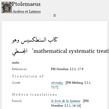
Ptolemaeus
Arabus et Latinus
☰
كتاب السنطكسيس وهو
المجسطي
‘mathematical systematic treat
Arabic
References:
PH Morelon: I.2:1, 17:9
Translation of:
Greek:
σύνταξις
[PH Heiberg: Ι.2:1,
72:7]
Modern translations:
French:
le livre de la Syntaxe
[PH
Morelon: I.2:1, 16:14]