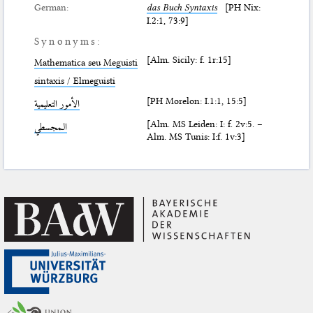
German:
das Buch Syntaxis
[PH Nix:
I.2:1, 73:9]
Synonyms:
[Alm. Sicily: f. 1r:15]
Mathematica seu Meguisti
sintaxis / Elmeguisti
[PH Morelon: I.1:1, 15:5]
الأمور التعليمية
[Alm. MS Leiden: I: f. 2v:5. –
الـمجسطي
Alm. MS Tunis: I:f. 1v:3]