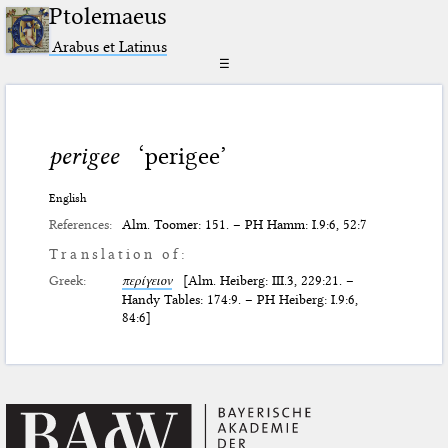
Ptolemaeus
Arabus et Latinus
☰
perigee
‘perigee’
English
References:
Alm. Toomer: 151. – PH Hamm: I.9:6, 52:7
Translation of:
Greek:
περίγειον
[Alm. Heiberg: III.3, 229:21. –
Handy Tables: 174:9. – PH Heiberg: I.9:6,
84:6]