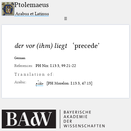
Ptolemaeus
Arabus et Latinus
☰
der vor (ihm) liegt
‘precede’
German
References:
PH Nix: I.13:3, 99:21-22
Translation of:
Arabic:
متقدّم
[PH Morelon: I.13:3, 47:13]