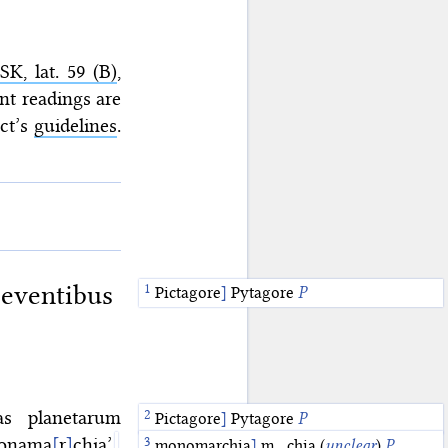
K, lat. 59 (B)
,
nt readings are
ect’s
guidelines
.
 eventibus
Pictagore
]
Pytagore
P
s planetarum
Pictagore
]
Pytagore
P
monama
[
r
]
chia’
monomarchia
]
m…chia (
unclear
)
P