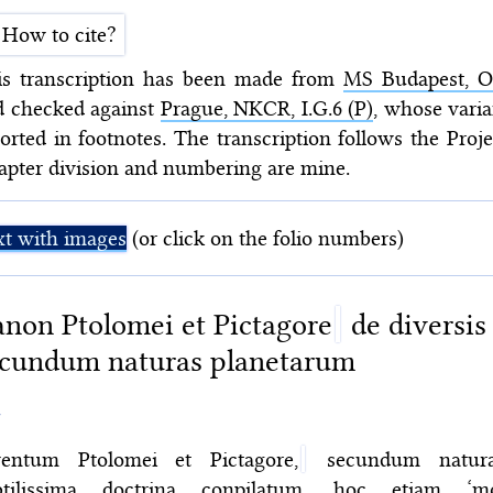
How to cite?
is transcription has been made from
MS Budapest, OS
d checked against
Prague, NKCR, I.G.6 (P)
, whose varia
orted in footnotes. The transcription follows the Proj
pter division and numbering are mine.
xt with images
(or click on the folio numbers)
non Ptolomei et Pictagore
de diversis
cundum naturas planetarum
〉
ventum Ptolomei et Pictagore,
secundum natura
btilissima doctrina conpilatum, hoc etiam ‘