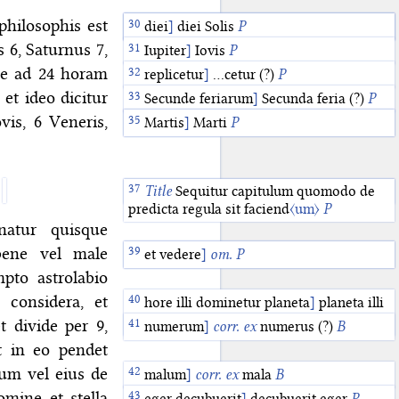
hilosophis est
Nota
Sol est
diei
]
diei Solis
]
Item nota
]
Solem ascribimus
P
P
P
 6, Saturnus 7,
Iupiter
]
Iovis
P
ue ad 24 horam
replicetur
]
…cetur (?)
P
et ideo dicitur
Secunde feriarum
]
Secunda feria (?)
P
vis, 6 Veneris,
feriarum
Martis
]
Marti
]
feria (?)
P
P
de
Title
]
unclear
Sequitur capitulum quomodo de
(post?)
B
predicta regula sit faciend
〈um〉
P
natur quisque
ene vel male
igitur
et vedere
]
ergo
]
om.
P
P
pto astrolabio
considera, et
hore illi dominetur planeta
]
planeta illi
dominetur hore
P
 divide per 9,
numerum
]
corr. ex
numerus (?)
B
t in eo pendet
uum vel eius de
malum
]
corr. ex
mala
B
mine et stella
eger decubuerit
]
decubuerit eger
P