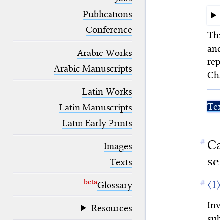
blank space (so that a search ends
at word boundaries).
Publications
Conference
Th
an
Arabic Works
rep
Arabic Manuscripts
Cha
Latin Works
Te
Latin Manuscripts
Latin Early Prints
Ca
Images
se
Texts
beta
〈1
Glossary
In
Resources
su