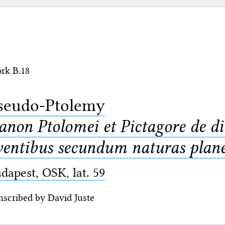
rk B.18
seudo-Ptolemy
anon Ptolomei et Pictagore de di
ventibus secundum naturas plan
dapest, OSK, lat. 59
nscribed by David Juste