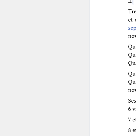
II
Tre
et 
sep
no
Qua
Qu
Qua
Qu
Qu
nov
Sex
6 v
7 e
8 e