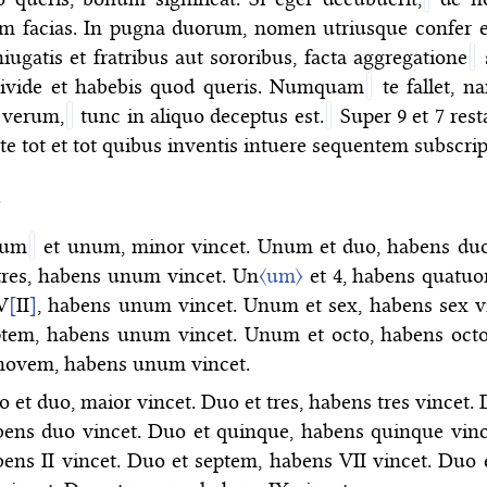
m facias. In pugna duorum, nomen utriusque confer e
iugatis et fratribus aut sororibus, facta aggregatione
divide et habebis quod queris. Numquam
te fallet, 
 verum,
tunc in aliquo deceptus est.
Super 9 et 7 rest
te tot et tot quibus inventis intuere sequentem subscrip
〉
um
et unum, minor vincet. Unum et duo, habens du
tres, habens unum vincet. Un
〈um〉
et 4, habens quatuo
V
[
II
]
, habens unum vincet. Unum et sex, habens sex v
ptem, habens unum vincet. Unum et octo, habens oct
 novem, habens unum vincet.
 et duo, maior vincet. Duo et tres, habens tres vincet.
ens duo vincet. Duo et quinque, habens quinque vinc
ens II vincet. Duo et septem, habens VII vincet. Duo 