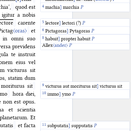
hia’,
quod est
machia
]
marchia
P
igitur a nobis
ectore
carente
lectore
]
lectori (?)
P
Pictag
〈oras〉
et
Pictagoras
]
Pytagoras
P
in omni suo
Alexander Magnus
habuit
]
propter habuit
]
Magnus
P
Allex
〈ander〉
P
versa previdens
la te instruit
ionem eius vel
m victurus sit
tos, statim dum
moriturus sit
victurus aut moriturus sit
]
victurus sit
aut moriturus
P
mmo
hora diei,
immo
]
ymo
P
e non est opus.
na et scientia
planetarum. Et
utatis
et facta
subputatis
]
supputatis
P