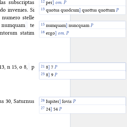
as subscriptas
per
]
om.
P
o invenies. Si
quotus quodcum
]
quottus quottum
P
 numero stelle
 et numquam
te
coaptabit
numquam
]
]
om.
nuncquam
P
P
ntorum statim
ergo
]
om.
P
13, n 15, o 8,
p
22
24
15
12
8
]
7
]
]
]
]
52
54
55
15
P
P
P
P
P
13
8
]
9
]
15
P
P
s 30, Saturnus
24
26
Iupiter
]
]
54
56
P
P
]
Iovis
P
24
]
54
P