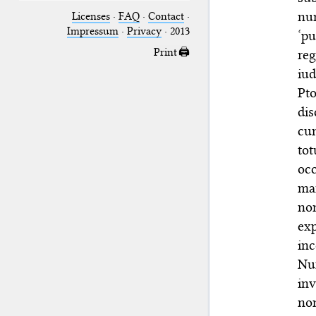
nun
Licenses
·
FAQ
·
Contact
·
Impressum
·
Privacy
· 2013
‘pu
Print 🖨
reg
iud
Pt
dis
cu
to
oc
man
no
ex
inc
Nu
in
nom