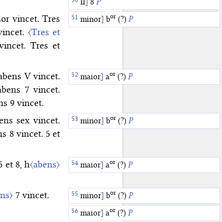
II
]
8
P
or
or vincet. Tres
minor
]
b
(?)
P
vincet.
〈Tres et
incet. Tres et
or
abens V vincet.
maior
]
a
(?)
P
bens 7 vincet.
s 9 vincet.
or
ens sex vincet.
minor
]
b
(?)
P
s 8 vincet. 5 et
or
 et 8, h
〈abens〉
maior
]
a
(?)
P
or
ens〉
7 vincet.
minor
]
b
(?)
P
or
maior
]
a
(?)
P