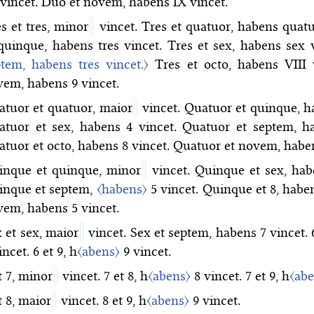
vincet. Duo et novem, habens IX vincet.
s et tres, minor
vincet. Tres et quatuor, habens quatu
quinque, habens tres vincet. Tres et sex, habens sex 
tem, habens tres vincet.〉
Tres et octo, habens VIII v
vem,
habens 9 vincet.
tuor et quatuor, maior
vincet. Quatuor et quinque, h
atuor et sex, habens 4 vincet. Quatuor et septem, ha
tuor et octo, habens 8 vincet. Quatuor et novem, haben
inque et quinque, minor
vincet. Quinque et sex, hab
inque et septem,
〈habens〉
5 vincet. Quinque et 8, haben
em, habens 5 vincet.
 et sex, maior
vincet. Sex et septem, habens 7 vincet. 6
incet. 6 et 9, h
〈abens〉
9 vincet.
t 7, minor
vincet. 7 et 8, h
〈abens〉
8 vincet. 7 et 9, h
〈ab
t 8, maior
vincet. 8 et 9, h
〈abens〉
9 vincet.