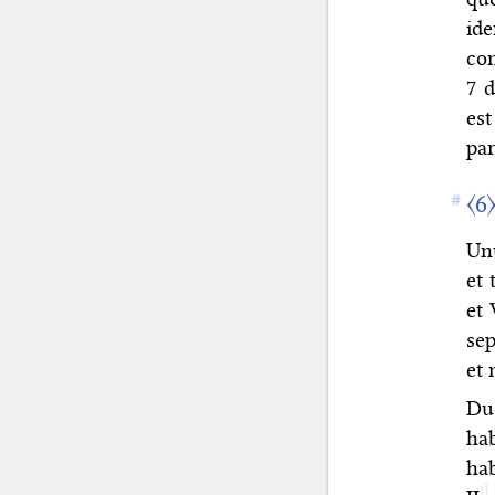
ide
con
7 
est
par
〈6
Un
et 
et 
se
et
Duo
hab
hab