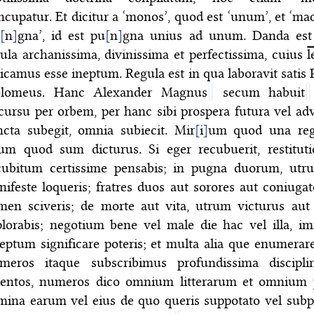
cupatur. Et dicitur a ‘monos’, quod est ‘unum’, et ‘mac
[
n
]
gna’, id est pu
[
n
]
gna unius ad unum. Danda est 
ula archanissima, divinissima et perfectissima, cuius
l
icamus esse ineptum. Regula est in qua laboravit satis 
olomeus. Hanc Alexander Magnus
secum habuit
cursu per orbem, per hanc sibi prospera futura vel ad
ncta subegit, omnia subiecit. Mir
[
i
]
um quod una regu
tum quod sum dicturus. Si eger recubuerit, restitut
cubitum certissime pensabis; in pugna duorum, utru
ifeste loqueris; fratres duos aut sorores aut coniuga
men sciveris; de morte aut vita, utrum victurus aut 
plorabis; negotium bene vel male die hac vel illa, i
eptum significare poteris; et multa alia que enumerar
meros itaque subscribimus profundissima discipli
ventos, numeros dico omnium litterarum et omnium 
ina earum vel eius de quo queris suppotato vel subp