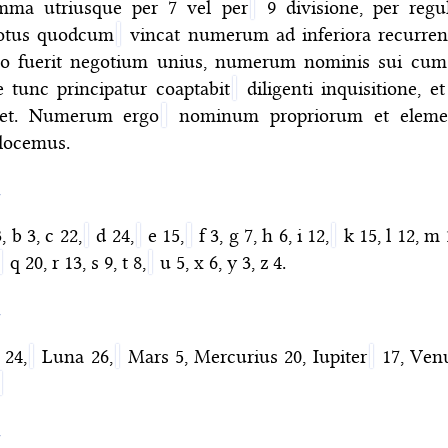
mma utriusque per 7 vel per
9 divisione, per regul
otus quodcum
vincat numerum ad inferiora recurrend
go fuerit negotium unius, numerum nominis sui cum
 tunc principatur coaptabit
diligenti inquisitione,
llet. Numerum ergo
nominum propriorum et eleme
llocemus.
〉
, b 3, c 22,
d 24,
e 15,
f 3, g 7, h 6, i 12,
k 15, l 12, m 
q 20, r 13, s 9, t 8,
u 5, x 6, y 3, z 4.
〉
 24,
Luna 26,
Mars 5, Mercurius 20,
Iupiter
17, Venu
〉