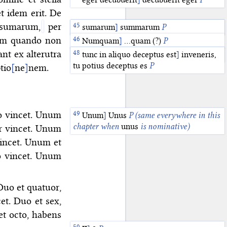
t idem erit. De
sumarum,
per
aggregatione
sumarum
]
summarum
]
congregatione
P
P
nam quando non
Numquam
]
…quam (?)
P
ant ex alterutra
verum
tunc in aliquo deceptus est
]
uncertain reading BP
]
inveneris,
tu potius deceptus es
P
tio
[
ne
]
nem.
o vincet. Unum
Unum
]
Unus
P
(same everywhere in this
chapter when
unus
is nominative)
r vincet. Unum
incet. Unum et
o vincet. Unum
 Duo et quatuor,
et. Duo et sex,
et octo, habens