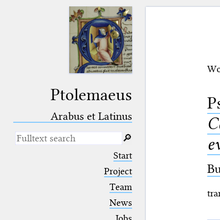
Wo
Ptolemaeus
P
Arabus et Latinus
C
🔎︎
e
_
(the underscore) is the placeholder
Start
for exactly one character.
Bu
%
(the percent sign) is the
Project
placeholder for no, one or more
Team
than one character.
tra
%%
(two percent signs) is the
News
placeholder for no, one or more
than one character, but not for
Jobs