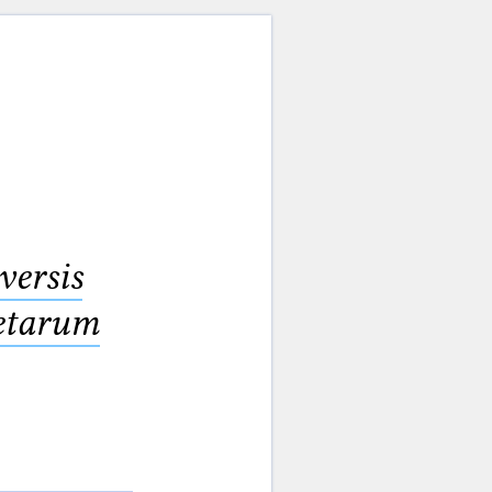
versis
etarum