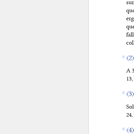
su
qu
er
que
fa
co
〈2
A 3
13,
〈3
Sol
24.
〈4