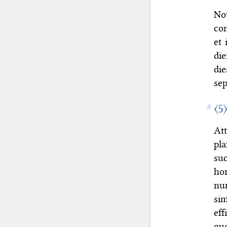
No
con
et 
die
die
sep
〈5
At
pl
su
ho
nu
si
eff
quo