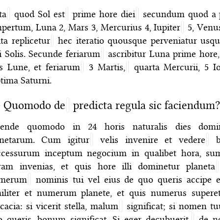
ta
quod Sol est
prime hore diei
secundum quod a p
pertum, Luna 2, Mars 3, Mercurius 4, Iupiter
5, Venus
ita replicetur
hec iteratio quousque perveniatur usq
i Solis. Secunde feriarum
ascribitur Luna prime hore, 
s Lune, et feriarum
3 Martis,
quarta Mercurii, 5 Io
tima Saturni.
〉
Quomodo de
predicta regula sic faciendum?
tende quomodo in 24 horis naturalis dies domi
anetarum. Cum igitur
velis invenire et vedere
b
ccessurum inceptum negocium in qualibet hora, sum
ram invenias, et quis hore illi dominetur planeta
merum
nominis tui vel eius de quo queris accipe et
militer et numerum planete, et quis numerus supere
icacia: si vicerit stella, malum
significat; si nomen t
 queris, bonum significat. Si eger decubuerit,
de no