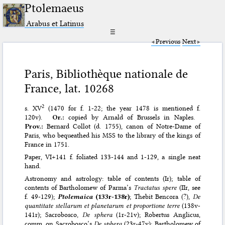
Ptolemaeus
Arabus et Latinus
☰
Previous
Next
Paris, Bibliothèque nationale de
France, lat. 10268
2
s. XV
(1470 for f. 1-22; the year 1478 is mentioned f.
120v).
Or.:
copied by Arnald of Brussels in Naples.
Prov.:
Bernard Collot (d. 1755), canon of Notre-Dame of
Paris, who bequeathed his MSS to the library of the kings of
France in 1751.
Paper, VI+141 f. foliated 133-144 and 1-129, a single neat
hand.
Astronomy and astrology: table of contents (Ir); table of
contents of Bartholomew of Parma’s
Tractatus spere
(IIr, see
f. 49-129);
Ptolemaica
(133r-138r)
; Thebit Bencora (?),
De
quantitate stellarum et planetarum et proportione terre
(138v-
141r); Sacrobosco
, De sphera
(1r-21v); Robertus Anglicus,
comm. on Sacrobosco’s
De sphera
(23r-47v); Bartholomew of