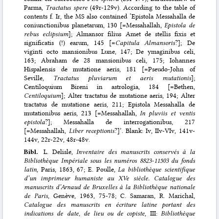
Parma,
Tractatus spere
(49r-129v). According to the table of
contents f. Ir, the MS also contained ‘Epistola Messahalla de
coniunctionibus planetarum, 130 [=Messahallah,
Epistola de
rebus eclipsium
]; Almansor filius Amet de stellis fixis et
significatis (!) earum, 145 [=
Capitula Almansoris
?]; De
viginti octo mansionibus Lune, 147; De ymaginibus celi,
163; Abraham de 28 mansionibus celi, 175; Iohannes
Hispalensis de mutatione aeris, 181 [=Pseudo-John of
Seville,
Tractatus pluviarum et aeris mutationis
];
Centiloquium Bireni in astrologia, 184 [=Bethen,
Centiloquium
]; Alter tractatus de mutatione aeris, 194; Alter
tractatus de mutatione aeris, 211; Epistola Messahalla de
mutationibus aeris, 213 [=Messahallah,
In pluviis et ventis
epistola
?]; Messahalla de interrogationibus, 217
[=Messahallah,
Liber receptionis
?]’. Blank: Iv, IIv-VIv, 141v-
144v, 22r-22v, 48r-48v.
Bibl.
L. Delisle,
Inventaire des manuscrits conservés à la
Bibliothèque Impériale sous les numéros 8823-11503 du fonds
latin
, Paris, 1863, 67; E. Poulle,
La bibliothèque scientifique
d’un imprimeur humaniste au XVe siècle. Catalogue des
manuscrits d’Arnaud de Bruxelles à la Bibliothèque nationale
de Paris
, Genève, 1963, 75-78; C. Samaran, R. Marichal,
Catalogue des manuscrits en écriture latine portant des
indications de date, de lieu ou de copiste
, III:
Bibliothèque