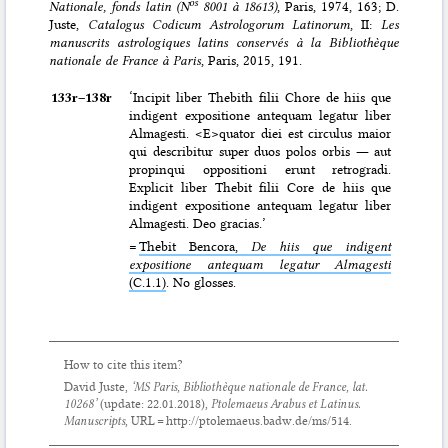
os
Nationale, fonds latin (N
8001 à 18613)
, Paris, 1974, 163; D.
Juste,
Catalogus Codicum Astrologorum Latinorum
, II:
Les
manuscrits astrologiques latins conservés à la Bibliothèque
nationale de France à Paris
, Paris, 2015, 191.
133r–⁠138r
‘Incipit liber Thebith filii Chore de hiis que
indigent expositione antequam legatur liber
Almagesti. <E>quator diei est circulus maior
qui describitur super duos polos orbis ― aut
propinqui oppositioni erunt retrogradi.
Explicit liber Thebit filii Core de hiis que
indigent expositione antequam legatur liber
Almagesti. Deo gracias.’
=
Thebit Bencora,
De hiis que indigent
expositione antequam legatur Almagesti
(C.1.1)
. No glosses.
How to cite this item?
David Juste,
‘MS Paris, Bibliothèque nationale de France, lat.
10268’
(update:
22.01.2018
),
Ptolemaeus Arabus et Latinus.
Manuscripts
, URL = http://ptolemaeus.badw.de/ms/514.