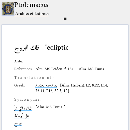
Ptolemaeus
Arabus et Latinus
☰
فلك البروج
‘ecliptic’
Arabic
References:
Alm. MS Leiden: f. 13r. – Alm. MS Tunis:
Translation of:
Greek:
λοξὸς κύκλος
[Alm. Heiberg: I.2, 8:22; I.14,
76:11; I.16, 82:5, 12]
Synonyms:
[Alm. MS Tunis: ]
الدائرة التي تمرّ
على أوساط
البروج