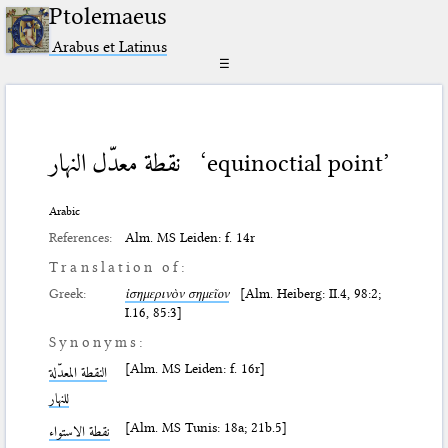
Ptolemaeus
Arabus et Latinus
☰
نقطة معدّل النهار
‘equinoctial point’
Arabic
References:
Alm. MS Leiden: f. 14r
Translation of:
Greek:
ἰσημερινὸν σημεῖον
[Alm. Heiberg: II.4, 98:2;
I.16, 85:3]
Synonyms:
[Alm. MS Leiden: f. 16r]
النقطة المعدّلة
للنهار
[Alm. MS Tunis: 18a; 21b.5]
نقطة الاستواء