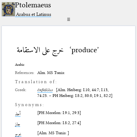
Ptolemaeus
Arabus et Latinus
☰
خرج على الاستقامة
‘produce’
Arabic
References:
Alm. MS Tunis:
Translation of:
Greek:
ἐκβάλλω
[Alm. Heiberg: I.10, 44:7; I.13,
74:23. – PH Heiberg: I.8:2, 80:8; I.9:1, 82:2]
Synonyms:
[PH Morelon: I.9:1, 29:3]
أخذ
[PH Morelon: I.8:2, 27:4]
جاز
[Alm. MS Tunis: ]
خرج