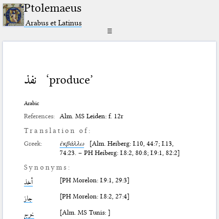
Ptolemaeus
Arabus et Latinus
☰
نفذ
‘produce’
Arabic
References:
Alm. MS Leiden: f. 12r
Translation of:
Greek:
ἐκβάλλω
[Alm. Heiberg: I.10, 44:7; I.13,
74:23. – PH Heiberg: I.8:2, 80:8; I.9:1, 82:2]
Synonyms:
[PH Morelon: I.9:1, 29:3]
أخذ
[PH Morelon: I.8:2, 27:4]
جاز
[Alm. MS Tunis: ]
خرج