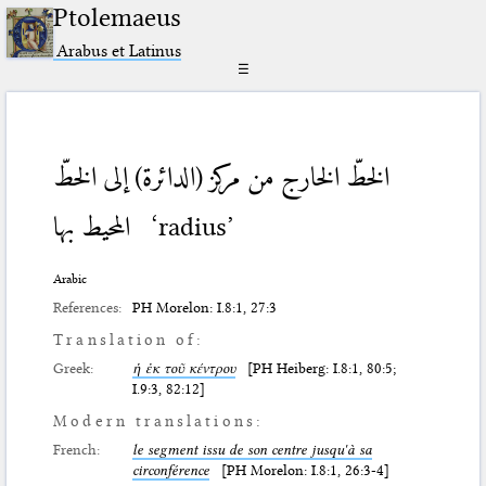
Ptolemaeus
Arabus et Latinus
☰
الخطّ الخارج من مركز (الدائرة) إلى الخطّ
المحيط بها
‘radius’
Arabic
References:
PH Morelon: I.8:1, 27:3
Translation of:
Greek:
ἡ ἐκ τοῦ κέντρου
[PH Heiberg: I.8:1, 80:5;
I.9:3, 82:12]
Modern translations:
French:
le segment issu de son centre jusqu'à sa
circonférence
[PH Morelon: I.8:1, 26:3-4]