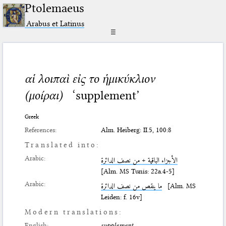
Ptolemaeus
Arabus et Latinus
☰
αἱ λοιπαὶ εἰς το ἡμικύκλιον
(μοίραι)
‘supplement’
Greek
References:
Alm. Heiberg: II.5, 100:8
Translated into:
Arabic:
الأجزاء الباقية + من نصف الدائرة
[Alm. MS Tunis: 22a.4-5]
Arabic:
ما ينقص من نصف الدائرة
[Alm. MS
Leiden: f. 16v]
Modern translations:
English:
supplement