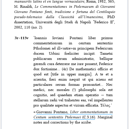
manuscrits latins et en langue vernaculaire
, Roma, 1982, 365;
M. Rinaldi,
Le Commentationes in Ptolemaeum di Giovanni
Giovano Pontano: fonti, tradizione e fortuna del Centiloquio
pseudo-tolemaico dalla Classicità all’Umanesimo
, PhD
dissertation, Università degli Studi di Napoli “Federico II”,
2002, 110 (no. 2).
3r–⁠115v
‘Ioannis Ioviani Pontani liber primus
commentationum in centum sententiis
Ptholomei ad ill<ustre>m principem Federicum
ducem Urbini foeliciter incipit. Tametsi
publicarum rerum administratio, bellique
gerendi cura deterrere me iure possent, Federice
dux fortissime… (4r) De mathematici officio et
quod est [title in upper margin]. A te et a
scientia, fieri enim nequit ut qui sciens est
particulares rerum formas pronuntiet… Nec
medici, nec morales (!) philosophi sola est
cognitio, sed quaedam etiam operatio — tum
stellarum radii vel trahentes eas, vel impellentes
pro qualitate aspectus et virium efficatia. Τέλος.’
=
Giovanni Pontano,
Liber commentationum in
Centum sententiis Ptolemaei
(C.3.16)
. Marginal
notes and corrections by the scribe.