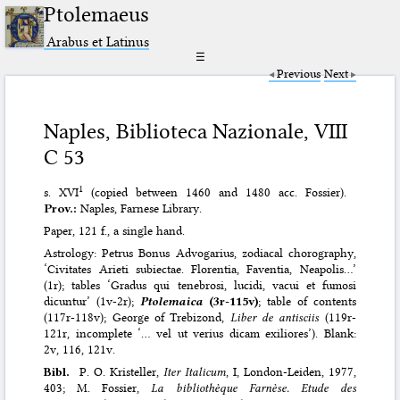
Ptolemaeus
Arabus et Latinus
☰
Previous
Next
Naples, Biblioteca Nazionale, VIII
C 53
1
s. XVI
(copied between 1460 and 1480 acc. Fossier).
Prov.:
Naples, Farnese Library.
Paper, 121 f., a single hand.
Astrology: Petrus Bonus Advogarius, zodiacal chorography,
‘Civitates Arieti subiectae. Florentia, Faventia, Neapolis…’
(1r); tables ‘Gradus qui tenebrosi, lucidi, vacui et fumosi
dicuntur’ (1v-2r);
Ptolemaica
(3r-115v)
; table of contents
(117r-118v); George of Trebizond,
Liber de antisciis
(119r-
121r, incomplete ‘… vel ut verius dicam exiliores’). Blank:
2v, 116, 121v.
Bibl.
P. O. Kristeller,
Iter Italicum
, I, London-Leiden, 1977,
403; M. Fossier,
La bibliothèque Farnèse. Etude des