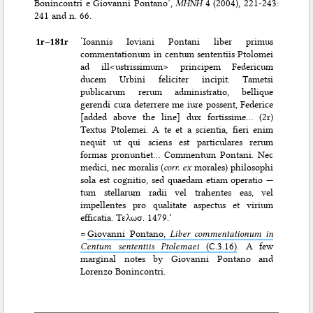
Bonincontri e Giovanni Pontano’,
MHNH
4 (2004), 221-243:
241 and n. 66.
1r–⁠181r
‘Ioannis Ioviani Pontani liber primus
commentationum in centum sententiis Ptolomei
ad ill<ustrissimum> principem Federicum
ducem Urbini feliciter incipit. Tametsi
publicarum rerum administratio, bellique
gerendi cura deterrere me iure possent, Federice
[added above the line] dux fortissime… (2r)
Textus Ptolemei. A te et a scientia, fieri enim
nequit ut qui sciens est particulares rerum
formas pronuntiet… Commentum Pontani. Nec
medici, nec moralis (
corr. ex
morales) philosophi
sola est cognitio, sed quaedam etiam operatio —
tum stellarum radii vel trahentes eas, vel
impellentes pro qualitate aspectus et virium
efficatia. Τελωσ. 1479.’
=
Giovanni Pontano,
Liber commentationum in
Centum sententiis Ptolemaei
(C.3.16)
. A few
marginal notes by Giovanni Pontano and
Lorenzo Bonincontri.