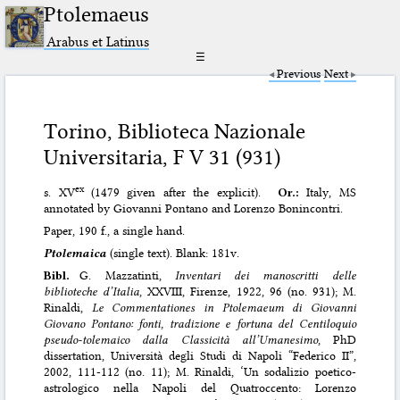
Ptolemaeus
Arabus et Latinus
☰
Previous
Next
Torino, Biblioteca Nazionale
Universitaria, F V 31 (931)
ex
s. XV
(1479 given after the explicit).
Or.:
Italy, MS
annotated by Giovanni Pontano and Lorenzo Bonincontri.
Paper, 190 f., a single hand.
Ptolemaica
(single text). Blank: 181v.
Bibl.
G. Mazzatinti,
Inventari dei manoscritti delle
biblioteche d’Italia
, XXVIII, Firenze, 1922, 96 (no. 931); M.
Rinaldi,
Le Commentationes in Ptolemaeum di Giovanni
Giovano Pontano: fonti, tradizione e fortuna del Centiloquio
pseudo-tolemaico dalla Classicità all’Umanesimo
, PhD
dissertation, Università degli Studi di Napoli “Federico II”,
2002, 111-112 (no. 11); M. Rinaldi, ‘Un sodalizio poetico-
astrologico nella Napoli del Quatroccento: Lorenzo