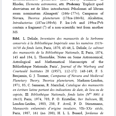
Rhodes,
Elementa astronomie
, attr.
Ptolemy
‘Explicit quod
abreviatum est de libro introductorii Ptholomei ad librum
suum nominatum Almagesti’ (166r-177v); Campanus of
Novara,
Theorica planetarum
(178ra-186vb); Alcabitius,
a
Introductorius
(187ra-198vb). F. Ira-1vb and 199ra-I
vb
contain a fragment (?) of a non-scientific text from another
MS.
Bibl.
L. Delisle,
Inventaire des manuscrits de la Sorbonne
conservés à la Bibliothèque Impériale sous les numéros 15176-
16718 du fonds latin
, Paris, 1870, 45-46; L. Delisle,
Le cabinet
des manuscrits de la Bibliothèque Nationale
, II, Paris, 1874,
145 and 184; L. Thorndike, ‘Notes on Some Astronomical,
Astrological and Mathematical Manuscripts of the
Bibliothèque Nationale, Paris’,
Journal of the Warburg and
Courtauld Institutes
20 (1957), 112-172: 148-149; F. S.
Benjamin, G. J. Toomer,
Campanus of Novara and Medieval
Planetary Theory, Theorica planetarum
, Madison-London,
1971, 85; C. Samaran, R. Marichal,
Catalogue des manuscrits
en écriture latine portant des indications de date, de lieu ou de
os
copiste
, III:
Bibliothèque Nationale, fonds latin (N
8001 à
18613)
, Paris, 1974, 703; P. O. Kristeller,
Iter Italicum
, III,
London-Leiden, 1983, 238; F. Avril, P. D. Stirnemann,
Manuscrits enluminés d’origine insulaire, VIIe-XXe siècle
,
Paris, 1987, 161 (no. 200); H. L. L. Busard,
Jordanus de