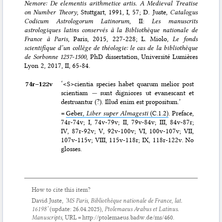
Nemore: De elementis arithmetice artis. A Medieval Treatise
on Number Theory
, Stuttgart, 1991, I, 57; D. Juste,
Catalogus
Codicum Astrologorum Latinorum
, II:
Les manuscrits
astrologiques latins conservés à la Bibliothèque nationale de
France à Paris
, Paris, 2015, 227-228; L. Miolo,
Le fonds
scientifique d’un collège de théologie: le cas de la bibliothèque
de Sorbonne 1257-1500
, PhD dissertation, Université Lumières
Lyon 2, 2017, II, 65-84.
74r–⁠122v
‘<S>cientia species habet quarum melior post
scientiam
—
sunt digniores ut evanescant et
destruantur (?). Illud enim est propositum.’
=
Geber,
Liber super Almagesti
(C.1.2)
. Preface,
74r-74v; I, 74v-79v; II, 79v-84v; III, 84v-87r;
IV, 87r-92v; V, 92v-100v; VI, 100v-107v; VII,
107v-115v; VIII, 115v-118r; IX, 118r-122v. No
glosses.
How to cite this item?
David Juste,
‘MS Paris, Bibliothèque nationale de France, lat.
16198’
(update:
26.04.2025
),
Ptolemaeus Arabus et Latinus.
Manuscripts
, URL = http://ptolemaeus.badw.de/ms/460.