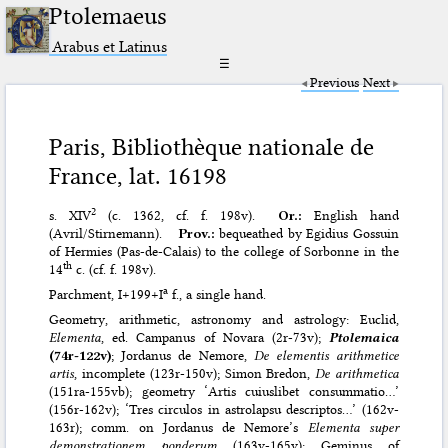
Ptolemaeus
Arabus et Latinus
☰
Previous
Next
Paris, Bibliothèque nationale de
France, lat. 16198
2
s. XIV
(c. 1362, cf. f. 198v).
Or.:
English hand
(Avril/Stirnemann).
Prov.:
bequeathed by Egidius Gossuin
of Hermies (Pas-de-Calais) to the college of Sorbonne in the
th
14
c. (cf. f. 198v).
a
Parchment, I+199+I
f., a single hand.
Geometry, arithmetic, astronomy and astrology: Euclid,
Elementa
, ed. Campanus of Novara (2r-73v);
Ptolemaica
(74r-122v)
; Jordanus de Nemore,
De elementis arithmetice
artis
, incomplete (123r-150v); Simon Bredon,
De arithmetica
(151ra-155vb); geometry ‘Artis cuiuslibet consummatio…’
(156r-162v); ‘Tres circulos in astrolapsu descriptos…’ (162v-
163r); comm. on Jordanus de Nemore’s
Elementa super
demonstrationem ponderum
(163v-165v); Geminus of