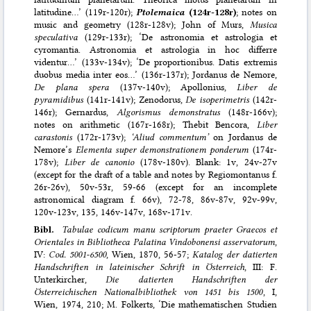
latitudine…’ (119r-120r);
Ptolemaica
(124r-128r)
; notes on
music and geometry (128r-128v); John of Murs,
Musica
speculativa
(129r-133r); ‘De astronomia et astrologia et
cyromantia. Astronomia et astrologia in hoc differre
videntur…’ (133v-134v); ‘De proportionibus. Datis extremis
duobus media inter eos…’ (136r-137r); Jordanus de Nemore,
De plana spera
(137v-140v); Apollonius,
Liber de
pyramidibus
(141r-141v); Zenodorus,
De isoperimetris
(142r-
146r); Gernardus,
Algorismus demonstratus
(148r-166v);
notes on arithmetic (167r-168r); Thebit Bencora,
Liber
carastonis
(172r-173v);
‘Aliud commentum’
on Jordanus de
Nemore’s
Elementa super demonstrationem ponderum
(174r-
178v);
Liber de canonio
(178v-180v). Blank: 1v, 24v-27v
(except for the draft of a table and notes by Regiomontanus f.
26r-26v), 50v-53r, 59-66 (except for an incomplete
astronomical diagram f. 66v), 72-78, 86v-87v, 92v-99v,
120v-123v, 135, 146v-147v, 168v-171v.
Bibl.
Tabulae codicum manu scriptorum praeter Graecos et
Orientales in Bibliotheca Palatina Vindobonensi asservatorum
,
IV:
Cod. 5001-6500
, Wien, 1870, 56-57;
Katalog der datierten
Handschriften in lateinischer Schrift in Österreich
, III: F.
Unterkircher,
Die datierten Handschriften der
Österreichischen Nationalbibliothek von 1451 bis 1500
, I,
Wien, 1974, 210; M. Folkerts, ‘Die mathematischen Studien