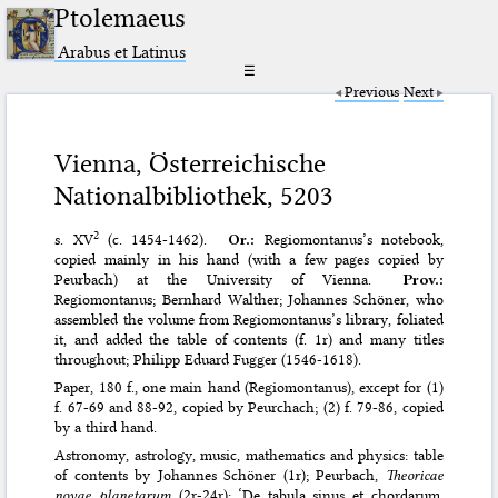
Ptolemaeus
Arabus et Latinus
☰
Previous
Next
Vienna, Österreichische
Nationalbibliothek, 5203
2
s. XV
(c. 1454-1462).
Or.:
Regiomontanus’s notebook,
copied mainly in his hand (with a few pages copied by
Peurbach) at the University of Vienna.
Prov.:
Regiomontanus; Bernhard Walther; Johannes Schöner, who
assembled the volume from Regiomontanus’s library, foliated
it, and added the table of contents (f. 1r) and many titles
throughout; Philipp Eduard Fugger (1546-1618).
Paper, 180 f., one main hand (Regiomontanus), except for (1)
f. 67-69 and 88-92, copied by Peurchach; (2) f. 79-86, copied
by a third hand.
Astronomy, astrology, music, mathematics and physics: table
of contents by Johannes Schöner (1r); Peurbach,
Theoricae
novae planetarum
(2r-24r); ‘De tabula sinus et chordarum.