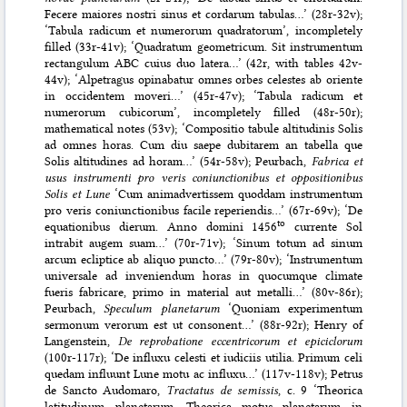
Fecere maiores nostri sinus et cordarum tabulas…’ (28r-32v);
‘Tabula radicum et numerorum quadratorum’, incompletely
filled (33r-41v); ‘Quadratum geometricum. Sit instrumentum
rectangulum ABC cuius duo latera…’ (42r, with tables 42v-
44v); ‘Alpetragus opinabatur omnes orbes celestes ab oriente
in occidentem moveri…’ (45r-47v); ‘Tabula radicum et
numerorum cubicorum’, incompletely filled (48r-50r);
mathematical notes (53v); ‘Compositio tabule altitudinis Solis
ad omnes horas. Cum diu saepe dubitarem an tabella que
Solis altitudines ad horam…’ (54r-58v); Peurbach,
Fabrica et
usus instrumenti pro veris coniunctionibus et oppositionibus
Solis et Lune
‘Cum animadvertissem quoddam instrumentum
pro veris coniunctionibus facile reperiendis…’ (67r-69v); ‘De
to
equationibus dierum. Anno domini 1456
currente Sol
intrabit augem suam…’ (70r-71v); ‘Sinum totum ad sinum
arcum ecliptice ab aliquo puncto…’ (79r-80v); ‘Instrumentum
universale ad inveniendum horas in quocumque climate
fueris fabricare, primo in material aut metalli…’ (80v-86r);
Peurbach,
Speculum planetarum
‘Quoniam experimentum
sermonum verorum est ut consonent…’ (88r-92r); Henry of
Langenstein,
De reprobatione eccentricorum et epiciclorum
(100r-117r); ‘De influxu celesti et iudiciis utilia. Primum celi
quedam influunt Lune motu ac influxu…’ (117v-118v); Petrus
de Sancto Audomaro,
Tractatus de semissis
, c. 9 ‘Theorica
latitudinum planetarum. Theorica motus planetarum in