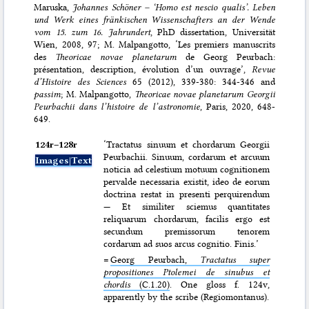
Maruska,
Johannes Schöner – ‘Homo est nescio qualis’. Leben
und Werk eines fränkischen Wissenschafters an der Wende
vom 15. zum 16. Jahrundert
, PhD dissertation, Universität
Wien, 2008, 97; M. Malpangotto, ‘Les premiers manuscrits
des
Theoricae novae planetarum
de Georg Peurbach:
présentation, description, évolution d’un ouvrage’,
Revue
d’Histoire des Sciences
65 (2012), 339-380: 344-346 and
passim
; M. Malpangotto,
Theoricae novae planetarum Georgii
Peurbachii dans l’histoire de l’astronomie
, Paris, 2020, 648-
649.
124r–⁠128r
‘Tractatus sinuum et chordarum Georgii
Peurbachii. Sinuum, cordarum et arcuum
Images|Text
noticia ad celestium motuum cognitionem
pervalde necessaria existit, ideo de eorum
doctrina restat in presenti perquirendum
— Et similiter sciemus quantitates
reliquarum chordarum, facilis ergo est
secundum premissorum tenorem
cordarum ad suos arcus cognitio. Finis.’
=
Georg Peurbach,
Tractatus super
propositiones Ptolemei de sinubus et
chordis
(C.1.20)
. One gloss f. 124v,
apparently by the scribe (Regiomontanus).