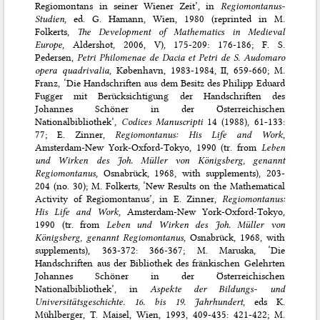
Regiomontans in seiner Wiener Zeit’, in
Regiomontanus-
Studien
, ed. G. Hamann, Wien, 1980 (reprinted in M.
Folkerts,
The Development of Mathematics in Medieval
Europe
, Aldershot, 2006, V), 175-209: 176-186; F. S.
Pedersen,
Petri Philomenae de Dacia et Petri de S. Audomaro
opera quadrivalia
, København, 1983-1984, II, 659-660; M.
Franz, ‘Die Handschriften aus dem Besitz des Philipp Eduard
Fugger mit Berücksichtigung der Handschriften des
Johannes Schöner in der Österreichischen
Nationalbibliothek’,
Codices Manuscripti
14 (1988), 61-133:
77; E. Zinner,
Regiomontanus: His Life and Work
,
Amsterdam-New York-Oxford-Tokyo, 1990 (tr. from
Leben
und Wirken des Joh. Müller von Königsberg, genannt
Regiomontanus
, Osnabrück, 1968, with supplements), 203-
204 (no. 30); M. Folkerts, ‘New Results on the Mathematical
Activity of Regiomontanus’, in E. Zinner,
Regiomontanus:
His Life and Work
, Amsterdam-New York-Oxford-Tokyo,
1990 (tr. from
Leben und Wirken des Joh. Müller von
Königsberg, genannt Regiomontanus
, Osnabrück, 1968, with
supplements), 363-372: 366-367; M. Maruska, ‘Die
Handschriften aus der Bibliothek des fränkischen Gelehrten
Johannes Schöner in der Österreichischen
Nationalbibliothek’, in
Aspekte der Bildungs- und
Universitätsgeschichte. 16. bis 19. Jahrhundert
, eds K.
Mühlberger, T. Maisel, Wien, 1993, 409-435: 421-422; M.