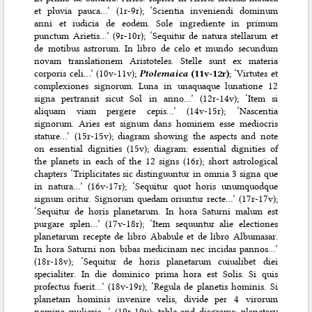
et pluvia pauca…’ (1r-9r); ‘Scientia inveniendi dominum
anni et iudicia de eodem. Sole ingrediente in primum
punctum Arietis…’ (9r-10r); ‘Sequitur de natura stellarum et
de motibus astrorum. In libro de celo et mundo secundum
novam translationem Aristoteles. Stelle sunt ex materia
corporis celi…’ (10v-11v);
Ptolemaica
(11v-12r)
; ‘Virtutes et
complexiones signorum. Luna in unaquaque lunatione 12
signa pertransit sicut Sol in anno…’ (12r-14v); ‘Item si
aliquam viam pergere cepis…’ (14v-15r); ‘Nascentia
signorum. Aries est signum dans hominem esse mediocris
stature…’ (15r-15v); diagram showing the aspects and note
on essential dignities (15v); diagram: essential dignities of
the planets in each of the 12 signs (16r); short astrological
chapters ‘Triplicitates sic distinguuntur in omnia 3 signa que
in natura…’ (16v-17r); ‘Sequitur quot horis unumquodque
signum oritur. Signorum quedam oriuntur recte…’ (17r-17v);
‘Sequitur de horis planetarum. In hora Saturni malum est
purgare splen…’ (17v-18r); ‘Item sequuntur alie electiones
planetarum recepte de libro Ababule et de libro Albumasar.
In hora Saturni non bibas medicinam nec incidas pannos…’
(18r-18v); ‘Sequitur de horis planetarum cuiuslibet diei
specialiter. In die dominico prima hora est Solis. Si quis
profectus fuerit…’ (18v-19r); ‘Regula de planetis hominis. Si
planetam hominis invenire velis, divide per 4 virorum
nomina mulieris…’ (19r-19v); table and diagrams: planetary