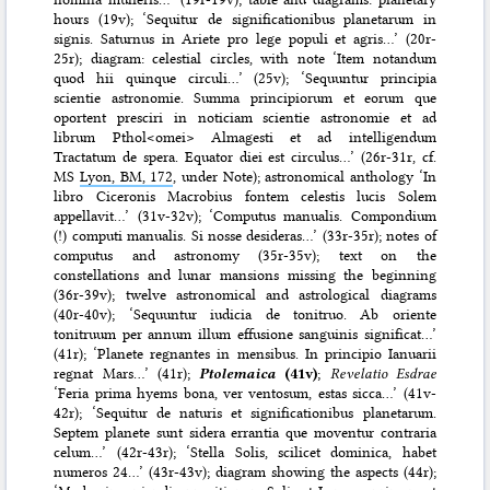
hours (19v); ‘Sequitur de significationibus planetarum in
signis. Saturnus in Ariete pro lege populi et agris…’ (20r-
25r); diagram: celestial circles, with note ‘Item notandum
quod hii quinque circuli…’ (25v); ‘Sequuntur principia
scientie astronomie. Summa principiorum et eorum que
oportent presciri in noticiam scientie astronomie et ad
librum Pthol<omei> Almagesti et ad intelligendum
Tractatum de spera. Equator diei est circulus…’ (26r-31r, cf.
MS
Lyon, BM, 172
, under Note); astronomical anthology ‘In
libro Ciceronis Macrobius fontem celestis lucis Solem
appellavit…’ (31v-32v); ‘Computus manualis. Compondium
(!) computi manualis. Si nosse desideras…’ (33r-35r); notes of
computus and astronomy (35r-35v); text on the
constellations and lunar mansions missing the beginning
(36r-39v); twelve astronomical and astrological diagrams
(40r-40v); ‘Sequuntur iudicia de tonitruo. Ab oriente
tonitruum per annum illum effusione sanguinis significat…’
(41r); ‘Planete regnantes in mensibus. In principio Ianuarii
regnat Mars…’ (41r);
Ptolemaica
(41v)
;
Revelatio Esdrae
‘Feria prima hyems bona, ver ventosum, estas sicca…’ (41v-
42r); ‘Sequitur de naturis et significationibus planetarum.
Septem planete sunt sidera errantia que moventur contraria
celum…’ (42r-43r); ‘Stella Solis, scilicet dominica, habet
numeros 24…’ (43r-43v); diagram showing the aspects (44r);