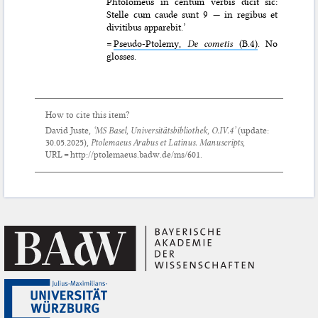
Phtolomeus in centum verbis dicit sic:
Stelle cum caude sunt 9 — in regibus et
divitibus apparebit.’
=
Pseudo-Ptolemy,
De cometis
(B.4)
. No
glosses.
How to cite this item?
David Juste,
‘MS Basel, Universitätsbibliothek, O.IV.4’
(update:
30.05.2025
),
Ptolemaeus Arabus et Latinus. Manuscripts
,
URL = http://ptolemaeus.badw.de/ms/601.