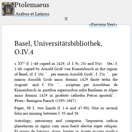
Ptolemaeus
Arabus et Latinus
☰
Previous
Next
Basel, Universitätsbibliothek,
O.IV.4
1
s. XV
(f. 1-46 copied in 1429, cf. f. 9r, 25r and 35r).
Or.:
f.
1-46 copied by Arnold Grub von Kranenborch in the region
of Basel, cf. f. 10r: ‘… per manus Arnoldi Grub’, f. 25r: ‘… per
manus Arnoldi Grub anno domini 1429 finite tertia die
Augusti’ and f. 35r: ‘… scriptum per Arnoldum de
Kranenborch in partibus superioribus infra Basileam et Alpes
anno domini 1429 in profesto cathedra Petrus apostoli’.
Prov.:
Remigius Faesch (1595-1667).
Paper, 90 f., two hands (f. 1-4 and 47-90). One or several
folia are missing between f. 35 and 36.
Astrology, astronomy and computus: ‘Sequuntur iudicia
planetarum in signis cum unus fuerit electus super reliquis.
Et primo de Saturno. Aries. Iupiter in Ariete siccitas modica