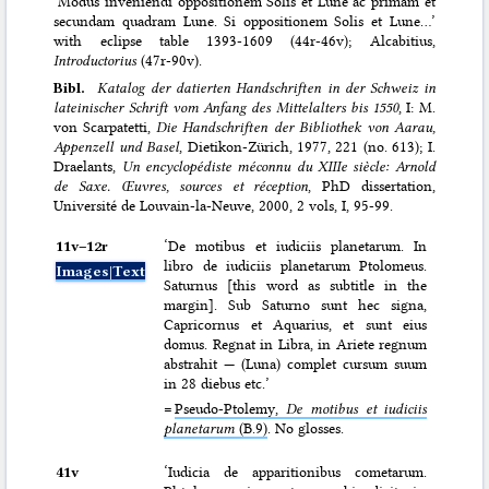
‘Modus inveniendi oppositionem Solis et Lune ac primam et
secundam quadram Lune. Si oppositionem Solis et Lune…’
with eclipse table 1393-1609 (44r-46v); Alcabitius,
Introductorius
(47r-90v).
Bibl.
Katalog der datierten Handschriften in der Schweiz in
lateinischer Schrift vom Anfang des Mittelalters bis 1550
, I: M.
von Scarpatetti,
Die Handschriften der Bibliothek von Aarau,
Appenzell und Basel
, Dietikon-Zürich, 1977, 221 (no. 613); I.
Draelants,
Un encyclopédiste méconnu du XIIIe siècle: Arnold
de Saxe. Œuvres, sources et réception
, PhD dissertation,
Université de Louvain-la-Neuve, 2000, 2 vols, I, 95-99.
11v–⁠12r
‘De motibus et iudiciis planetarum. In
libro de iudiciis planetarum Ptolomeus.
Images|Text
Saturnus [this word as subtitle in the
margin]. Sub Saturno sunt hec signa,
Capricornus et Aquarius, et sunt eius
domus. Regnat in Libra, in Ariete regnum
abstrahit — (Luna) complet cursum suum
in 28 diebus etc.’
=
Pseudo-Ptolemy,
De motibus et iudiciis
planetarum
(B.9)
. No glosses.
41v
‘Iudicia de apparitionibus cometarum.