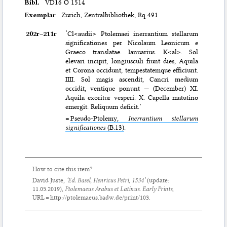
Bibl.
VD16 O 1514
Exemplar
Zurich, Zentralbibliothek, Rq 491
202r–⁠211r
‘Cl<audii> Ptolemaei inerrantium stellarum
significationes per Nicolaum Leonicum e
Graeco translatae. Ianuarius. K<al>. Sol
elevari incipit, longiusculi fiunt dies, Aquila
et Corona occidunt, tempestatemque efficiunt.
IIII. Sol magis ascendit, Cancri medium
occidit, ventique ponunt — (December) XI.
Aquila exoritur vesperi. X. Capella matutino
emergit. Reliquum deficit.’
=
Pseudo-Ptolemy,
Inerrantium stellarum
significationes
(B.13)
.
How to cite this item?
David Juste,
‘Ed. Basel, Henricus Petri, 1534’
(update:
11.05.2019
),
Ptolemaeus Arabus et Latinus. Early Prints
,
URL = http://ptolemaeus.badw.de/print/103.