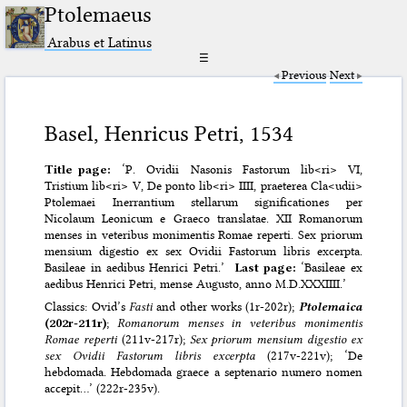
Ptolemaeus
Arabus et Latinus
☰
Previous
Next
Basel, Henricus Petri, 1534
Title page:
‘P. Ovidii Nasonis Fastorum lib<ri> VI,
Tristium lib<ri> V, De ponto lib<ri> IIII, praeterea Cla<udii>
Ptolemaei Inerrantium stellarum significationes per
Nicolaum Leonicum e Graeco translatae. XII Romanorum
menses in veteribus monimentis Romae reperti. Sex priorum
mensium digestio ex sex Ovidii Fastorum libris excerpta.
Basileae in aedibus Henrici Petri.’
Last page:
‘Basileae ex
aedibus Henrici Petri, mense Augusto, anno M.D.XXXIIII.’
Classics: Ovid’s
Fasti
and other works (1r-202r);
Ptolemaica
(202r-211r)
;
Romanorum menses in veteribus monimentis
Romae reperti
(211v-217r);
Sex priorum mensium digestio ex
sex Ovidii Fastorum libris excerpta
(217v-221v); ‘De
hebdomada. Hebdomada graece a septenario numero nomen
accepit…’ (222r-235v).