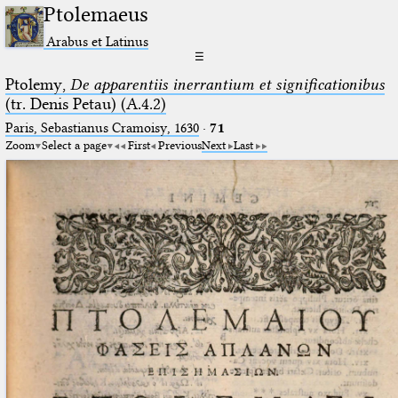
Ptolemaeus
Arabus et Latinus
☰
Ptolemy,
De apparentiis inerrantium et significationibus
(tr. Denis Petau) (A.4.2)
Paris, Sebastianus Cramoisy, 1630
·
71
Zoom
Select a page
First
Previous
Next
Last