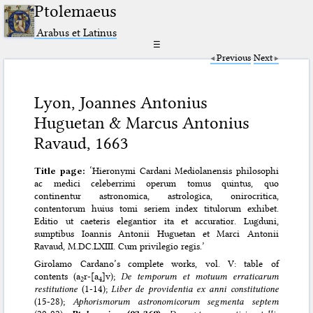
Ptolemaeus
Arabus et Latinus
☰
Previous
Next
Lyon, Joannes Antonius
Huguetan & Marcus Antonius
Ravaud, 1663
Title page:
‘Hieronymi Cardani Mediolanensis philosophi
ac medici celeberrimi operum tomus quintus, quo
continentur astronomica, astrologica, onirocritica,
contentorum huius tomi seriem index titulorum exhibet.
Editio ut caeteris elegantior ita et accuratior. Lugduni,
sumptibus Ioannis Antonii Huguetan et Marci Antonii
Ravaud, M.DC.LXIII. Cum privilegio regis.’
Girolamo Cardano’s complete works, vol. V: table of
contents (a
r-[a
]v);
De temporum et motuum erraticarum
2
4
restitutione
(1-14);
Liber de providentia ex anni constitutione
(15-28);
Aphorismorum astronomicorum segmenta septem