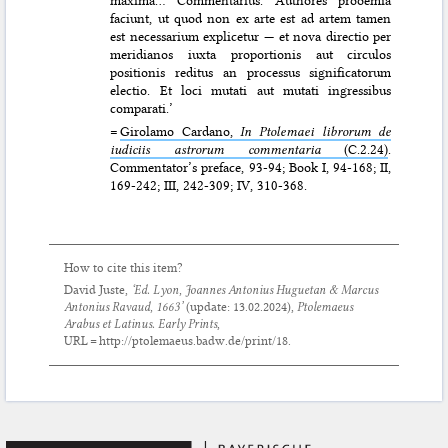
faciunt, ut quod non ex arte est ad artem tamen
est necessarium explicetur — et nova directio per
meridianos iuxta proportionis aut circulos
positionis reditus an processus significatorum
electio. Et loci mutati aut mutati ingressibus
comparati.’
=
Girolamo Cardano,
In Ptolemaei librorum de
iudiciis astrorum commentaria
(C.2.24)
.
Commentator’s preface, 93-94; Book I, 94-168; II,
169-242; III, 242-309; IV, 310-368.
How to cite this item?
David Juste,
‘Ed. Lyon, Joannes Antonius Huguetan & Marcus
Antonius Ravaud, 1663’
(update:
13.02.2024
),
Ptolemaeus
Arabus et Latinus. Early Prints
,
URL = http://ptolemaeus.badw.de/print/18.