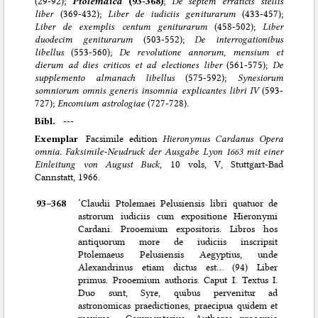
(29-92);
Ptolemaica
(93-368)
;
De septem erraticis stellis
liber
(369-432);
Liber de iudiciis geniturarum
(433-457);
Liber de exemplis centum geniturarum
(458-502);
Liber
duodecim geniturarum
(503-552);
De interrogationibus
libellus
(553-560);
De revolutione annorum, mensium et
dierum ad dies criticos et ad electiones liber
(561-575);
De
supplemento almanach libellus
(575-592);
Synesiorum
somniorum omnis generis insomnia explicantes libri IV
(593-
727);
Encomium astrologiae
(727-728).
Bibl.
---
Exemplar
Facsimile edition
Hieronymus Cardanus Opera
omnia. Faksimile-Neudruck der Ausgabe Lyon 1663 mit einer
Einleitung von August Buck
, 10 vols, V, Stuttgart-Bad
Cannstatt, 1966.
93–⁠368
‘Claudii Ptolemaei Pelusiensis libri quatuor de
astrorum iudiciis cum expositione Hieronymi
Cardani. Prooemium expositoris. Libros hos
antiquorum more de iudiciis inscripsit
Ptolemaeus Pelusiensis Aegyptius, unde
Alexandrinus etiam dictus est… (94) Liber
primus. Prooemium authoris. Caput I. Textus I.
Duo sunt, Syre, quibus pervenitur ad
astronomicas praedictiones, praecipua quidem et
maxima… Commentarius. Authores prooemia