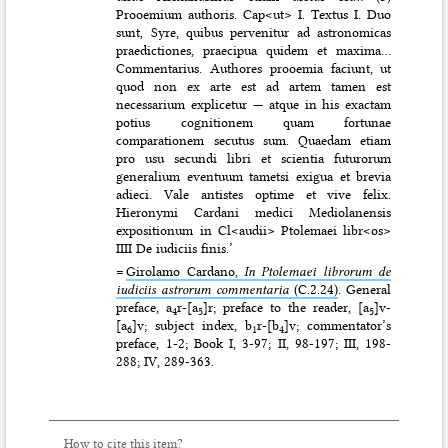
Prooemium authoris. Cap<ut> I. Textus I. Duo
sunt, Syre, quibus pervenitur ad astronomicas
praedictiones, praecipua quidem et maxima…
Commentarius. Authores prooemia faciunt, ut
quod non ex arte est ad artem tamen est
necessarium explicetur — atque in his exactam
potius cognitionem quam fortunae
comparationem secutus sum. Quaedam etiam
pro usu secundi libri et scientia futurorum
generalium eventuum tametsi exigua et brevia
adieci. Vale antistes optime et vive felix.
Hieronymi Cardani medici Mediolanensis
expositionum in Cl<audii> Ptolemaei libr<os>
IIII De iudiciis finis.’
=
Girolamo Cardano,
In Ptolemaei librorum de
iudiciis astrorum commentaria
(C.2.24)
. General
preface, a
r-[a
]r; preface to the reader, [a
]v-
4
5
5
[a
]v; subject index, b
r-[b
]v; commentator’s
6
1
4
preface, 1-2; Book I, 3-97; II, 98-197; III, 198-
288; IV, 289-363.
How to cite this item?