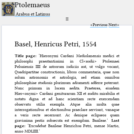
Ptolemaeus
Arabus et Latinus
☰
Previous
Next
Basel, Henricus Petri, 1554
Title page:
‘Hieronymi Cardani Mediolanensis medici et
philosophi praestantissimi in Cl<audii> Ptolemaei
Pelusiensis IIII de astrorum iudiciis aut, ut vulgo vocant,
Quadripartitae constructionis, libros commentaria, quae non
solum astronomis et astrologis, sed etiam omnibus
philosophiae studiosis plurimum adiumenti adferre poterunt.
Nunc primum in lucem aedita. Praeterea, eiusdem
Hier<onymi> Cardani geniturarum XII et auditu mirabilia et
notatu digna et ad hanc scientiam recte exercendam
observatu utilia exempla. Atque alia multa quae
interrogationibus et electionibus praeclare serviunt, vanaque
a veris recte secernunt. Ac denique eclipseos quam
gravissima pestis subsecuta est exemplum. Basileae.’
Last
page:
‘Excudebat Basileae Henrichus Petri, mense Martio,
anno MDLIIII.’