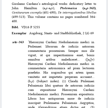
Girolamo Cardano’s astrological works: dedicatory letter to
John Hamilton (a
r-a
v);
Ptolemaica
(a
r-363)
;
2
3
4
Geniturarum exempla
(401-498);
De interrogationibus libellus
(499-513). This volume contains no pages numbered 364-
400.
Bibl.
VD16 P 5255
Exemplar
Augsburg, Staats- und Stadtbibliothek, 2 LG 69
a4r–⁠363
‘Hieronymi Cardani Mediolanensis medici in
Ptolemaei librorum de iudiciis astrorum
commentaria prooemium. Semper mos ille
viguit, ut qui imperitissimus esset, bonis
omnibus artibus malediceret… ([a
]v)
5
Hieronymi Cardani Mediolanensis medici in
commentaria astronomica ad pium lectorem
praefatio. His nugonibus qui artem ipsam
vanitatis aut impietatis perperam accusant…
(b
r) (Subject index). (1) Claudii Ptolemaei
1
Pelusiensis libri quatuor de astrorum iudiciis
cum expositione Hieronymi Cardani
Mediolanensis medici. Prooemium expositoris.
Libros hos antiquorum more de iudiciis
inscripsit Ptolemaeus Pelusiensis Aegyptius,
unde Alexandrinus etiam dictus est… (3)