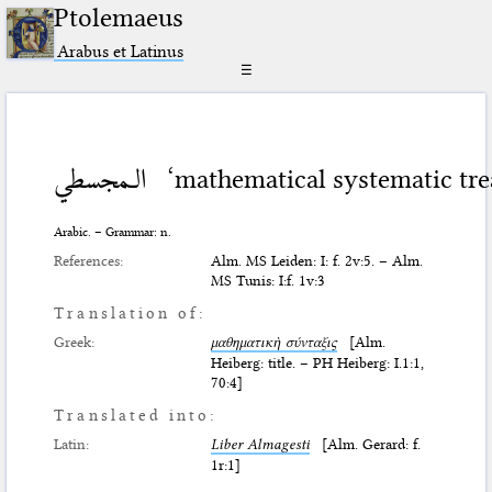
Ptolemaeus
Arabus et Latinus
☰
الـمجسطي
‘mathematical systematic tre
Arabic. – Grammar: n.
References:
Alm. MS Leiden: I: f. 2v:5. – Alm.
MS Tunis: I:f. 1v:3
Translation of:
Greek:
μαθηματικὴ σύνταξις
[Alm.
Heiberg: title. – PH Heiberg: I.1:1,
70:4]
Translated into:
Latin:
Liber Almagesti
[Alm. Gerard: f.
1r:1]