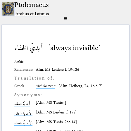
Ptolemaeus
Arabus et Latinus
☰
أبديّ الخفاء
‘always invisible’
Arabic
References:
Alm. MS Leiden: f. 19v.26
Translation of:
Greek:
αἰεὶ ἀφανής
[Alm. Heiberg: I.4, 16:6-7]
Synonyms:
[Alm. MS Tunis: ]
أبديّة الخفاء
[Alm. MS Leiden: f. 17r]
الأبديّة الخفاء
[Alm. MS Tunis: 26a.14]
الأبديّة الخفاء