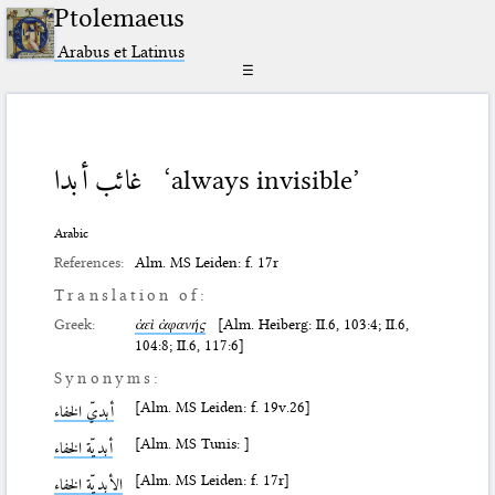
Ptolemaeus
Arabus et Latinus
☰
غائب أبدا
‘always invisible’
Arabic
References:
Alm. MS Leiden: f. 17r
Translation of:
Greek:
ἀεὶ ἀφανής
[Alm. Heiberg: II.6, 103:4; II.6,
104:8; II.6, 117:6]
Synonyms:
[Alm. MS Leiden: f. 19v.26]
أبديّ الخفاء
[Alm. MS Tunis: ]
أبديّة الخفاء
[Alm. MS Leiden: f. 17r]
الأبديّة الخفاء