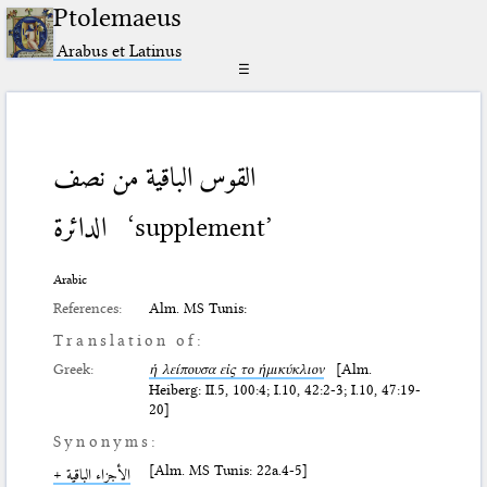
Ptolemaeus
Arabus et Latinus
☰
القوس الباقية من نصف
الدائرة
‘supplement’
Arabic
References:
Alm. MS Tunis:
Translation of:
Greek:
ἡ λείπουσα εἰς το ἡμικύκλιον
[Alm.
Heiberg: II.5, 100:4; I.10, 42:2-3; I.10, 47:19-
20]
Synonyms:
[Alm. MS Tunis: 22a.4-5]
الأجزاء الباقية +