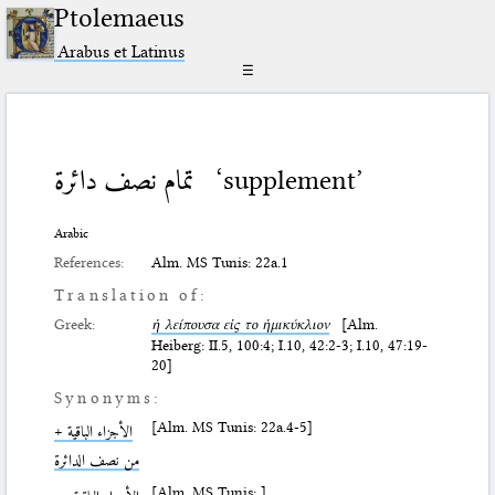
Ptolemaeus
Arabus et Latinus
☰
تمام نصف دائرة
‘supplement’
Arabic
References:
Alm. MS Tunis: 22a.1
Translation of:
Greek:
ἡ λείπουσα εἰς το ἡμικύκλιον
[Alm.
Heiberg: II.5, 100:4; I.10, 42:2-3; I.10, 47:19-
20]
Synonyms:
[Alm. MS Tunis: 22a.4-5]
الأجزاء الباقية +
من نصف الدائرة
[Alm. MS Tunis: ]