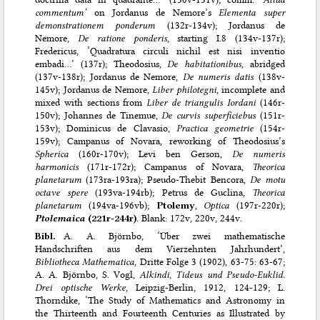
commentum’
on Jordanus de Nemore’s
Elementa super
demonstrationem ponderum
(132r-134v); Jordanus de
Nemore,
De ratione ponderis
, starting I.8 (134v-137r);
Fredericus, ‘Quadratura circuli nichil est nisi inventio
embadi…’ (137r); Theodosius,
De habitationibus
, abridged
(137v-138r); Jordanus de Nemore,
De numeris datis
(138v-
145v); Jordanus de Nemore,
Liber philotegni
, incomplete and
mixed with sections from
Liber de triangulis Iordani
(146r-
150v); Johannes de Tinemue,
De curvis superficiebus
(151r-
153v); Dominicus de Clavasio,
Practica geometrie
(154r-
159v); Campanus of Novara, reworking of Theodosius’s
Spherica
(160r-170v); Levi ben Gerson,
De numeris
harmonicis
(171r-172r); Campanus of Novara,
Theorica
planetarum
(173ra-193ra); Pseudo-Thebit Bencora,
De motu
octave spere
(193va-194rb); Petrus de Guclina,
Theorica
planetarum
(194va-196vb);
Ptolemy
,
Optica
(197r-220r);
Ptolemaica
(221r-244r)
. Blank: 172v, 220v, 244v.
Bibl.
A. A. Björnbo, ‘Über zwei mathematische
Handschriften aus dem Vierzehnten Jahrhundert’,
Bibliotheca Mathematica
, Dritte Folge 3 (1902), 63-75: 63-67;
A. A. Björnbo, S. Vogl,
Alkindi, Tideus und Pseudo-Euklid.
Drei optische Werke
, Leipzig-Berlin, 1912, 124-129; L.
Thorndike, ‘The Study of Mathematics and Astronomy in
the Thirteenth and Fourteenth Centuries as Illustrated by