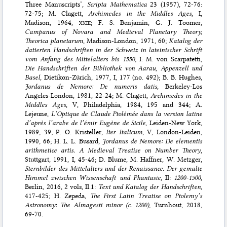
Three Manuscripts’,
Scripta Mathematica
23 (1957), 72-76:
72-75; M. Clagett,
Archimedes in the Middles Ages
, I,
Madison, 1964,
xxiii
; F. S. Benjamin, G. J. Toomer,
Campanus of Novara and Medieval Planetary Theory,
Theorica planetarum
, Madison-London, 1971, 60;
Katalog der
datierten Handschriften in der Schweiz in lateinischer Schrift
vom Anfang des Mittelalters bis 1550
, I: M. von Scarpatetti,
Die Handschriften der Bibliothek von Aarau, Appenzell und
Basel
, Dietikon-Zürich, 1977, I, 177 (no. 492); B. B. Hughes,
Jordanus de Nemore: De numeris datis
, Berkeley-Los
Angeles-London, 1981, 22-24; M. Clagett,
Archimedes in the
Middles Ages
, V, Philadelphia, 1984, 195 and 344; A.
Lejeune,
L’Optique de Claude Ptolémée dans la version latine
d’après l’arabe de l’émir Eugène de Sicile
, Leiden-New York,
1989, 39; P. O. Kristeller,
Iter Italicum
, V, London-Leiden,
1990, 66; H. L. L. Busard,
Jordanus de Nemore: De elementis
arithmetice artis. A Medieval Treatise on Number Theory
,
Stuttgart, 1991, I, 45-46; D. Blume, M. Haffner, W. Metzger,
Sternbilder des Mittelalters und der Renaissance. Der gemalte
Himmel zwischen Wissenschaft und Phantasie
, II:
1200-1500
,
Berlin, 2016, 2 vols, II.1:
Text und Katalog der Handschriften
,
417-425; H. Zepeda,
The First Latin Treatise on Ptolemy’s
Astronomy: The Almagesti minor (c. 1200)
, Turnhout, 2018,
69-70.