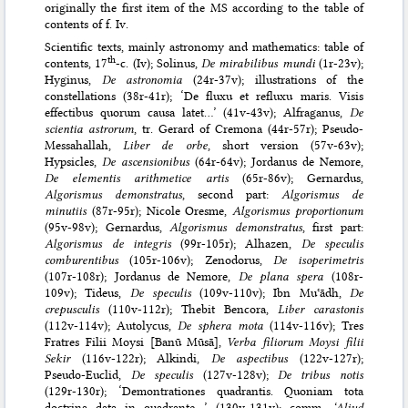
originally the first item of the MS according to the table of
contents of f. Iv.
Scientific texts, mainly astronomy and mathematics: table of
th
contents, 17
-c. (Iv); Solinus,
De mirabilibus mundi
(1r-23v);
Hyginus,
De astronomia
(24r-37v); illustrations of the
constellations (38r-41r); ‘De fluxu et refluxu maris. Visis
effectibus quorum causa latet…’ (41v-43v); Alfraganus,
De
scientia astrorum
, tr. Gerard of Cremona (44r-57r); Pseudo-
Messahallah,
Liber de orbe
, short version (57v-63v);
Hypsicles,
De ascensionibus
(64r-64v); Jordanus de Nemore,
De elementis arithmetice artis
(65r-86v); Gernardus,
Algorismus demonstratus
, second part:
Algorismus de
minutiis
(87r-95r); Nicole Oresme,
Algorismus proportionum
(95v-98v); Gernardus,
Algorismus demonstratus
, first part:
Algorismus de integris
(99r-105r); Alhazen,
De speculis
comburentibus
(105r-106v); Zenodorus,
De isoperimetris
(107r-108r); Jordanus de Nemore,
De plana spera
(108r-
109v); Tideus,
De speculis
(109v-110v); Ibn Muʿādh,
De
crepusculis
(110v-112r); Thebit Bencora,
Liber carastonis
(112v-114v); Autolycus,
De sphera mota
(114v-116v); Tres
Fratres Filii Moysi [Banū Mūsā],
Verba filiorum Moysi filii
Sekir
(116v-122r); Alkindi,
De aspectibus
(122v-127r);
Pseudo-Euclid,
De speculis
(127v-128v);
De tribus notis
(129r-130r); ‘Demontrationes quadrantis. Quoniam tota
doctrina data in quadrante…’ (130v-131v); comm.
‘Aliud