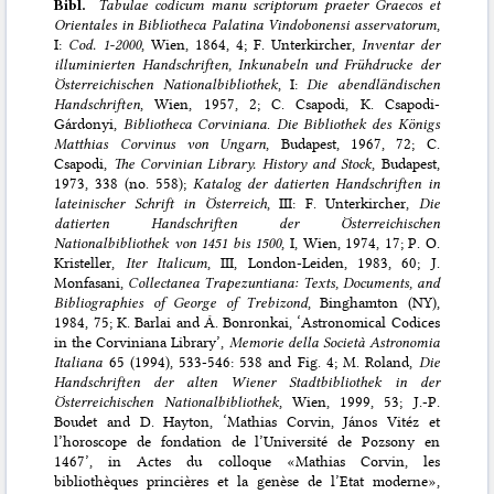
Bibl.
Tabulae codicum manu scriptorum praeter Graecos et
Orientales in Bibliotheca Palatina Vindobonensi asservatorum
,
I:
Cod. 1-2000
, Wien, 1864, 4; F. Unterkircher,
Inventar der
illuminierten Handschriften, Inkunabeln und Frühdrucke der
Österreichischen Nationalbibliothek
, I:
Die abendländischen
Handschriften
, Wien, 1957, 2; C. Csapodi, K. Csapodi-
Gárdonyi,
Bibliotheca Corviniana
.
Die Bibliothek des Königs
Matthias Corvinus von Ungarn
, Budapest, 1967, 72; C.
Csapodi,
The Corvinian Library. History and Stock
, Budapest,
1973, 338 (no. 558);
Katalog der datierten Handschriften in
lateinischer Schrift in Österreich
, III: F. Unterkircher,
Die
datierten Handschriften der Österreichischen
Nationalbibliothek von 1451 bis 1500
, I, Wien, 1974, 17; P. O.
Kristeller,
Iter Italicum
, III, London-Leiden, 1983, 60; J.
Monfasani,
Collectanea Trapezuntiana: Texts, Documents, and
Bibliographies of George of Trebizond
, Binghamton (NY),
1984, 75; K. Barlai and Á. Bonronkai, ‘Astronomical Codices
in the Corviniana Library’,
Memorie della Società Astronomia
Italiana
65 (1994), 533-546: 538 and Fig. 4; M. Roland,
Die
Handschriften der alten Wiener Stadtbibliothek in der
Österreichischen Nationalbibliothek
, Wien, 1999, 53; J.-P.
Boudet and D. Hayton, ‘Mathias Corvin, János Vitéz et
l’horoscope de fondation de l’Université de Pozsony en
1467’, in Actes du colloque «Mathias Corvin, les
bibliothèques princières et la genèse de l’Etat moderne»,