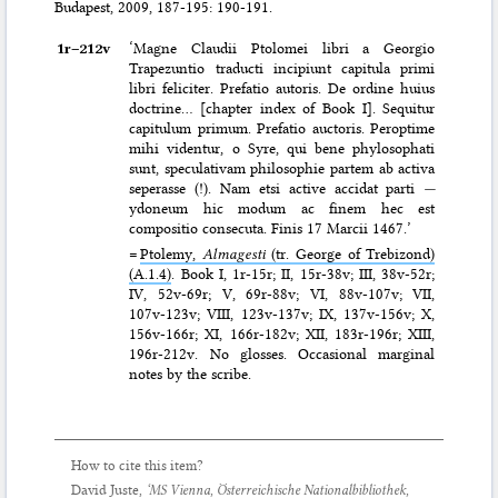
Budapest, 2009, 187-195: 190-191.
1r–⁠212v
‘Magne Claudii Ptolomei libri a Georgio
Trapezuntio traducti incipiunt capitula primi
libri feliciter. Prefatio autoris. De ordine huius
doctrine… [chapter index of Book I]. Sequitur
capitulum primum. Prefatio auctoris. Peroptime
mihi videntur, o Syre, qui bene phylosophati
sunt, speculativam philosophie partem ab activa
seperasse (!). Nam etsi active accidat parti
—
ydoneum hic modum ac finem hec est
compositio consecuta. Finis 17 Marcii 1467.’
=
Ptolemy,
Almagesti
(tr. George of Trebizond)
(A.1.4)
. Book I, 1r-15r; II, 15r-38v; III, 38v-52r;
IV, 52v-69r; V, 69r-88v; VI, 88v-107v; VII,
107v-123v; VIII, 123v-137v; IX, 137v-156v; X,
156v-166r; XI, 166r-182v; XII, 183r-196r; XIII,
196r-212v. No glosses. Occasional marginal
notes by the scribe.
How to cite this item?
David Juste,
‘MS Vienna, Österreichische Nationalbibliothek,