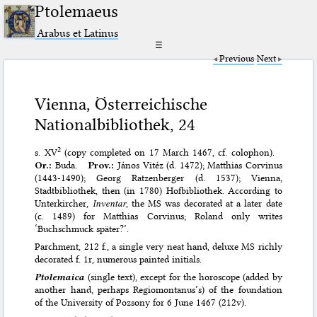
Ptolemaeus
Arabus et Latinus
☰
Previous
Next
Vienna, Österreichische
Nationalbibliothek, 24
2
s. XV
(copy completed on 17 March 1467, cf. colophon).
Or.:
Buda.
Prov.:
János Vitéz (d. 1472); Matthias Corvinus
(1443-1490); Georg Ratzenberger (d. 1537); Vienna,
Stadtbibliothek, then (in 1780) Hofbibliothek. According to
Unterkircher,
Inventar
, the MS was decorated at a later date
(c. 1489) for Matthias Corvinus; Roland only writes
‘Buchschmuck später?’.
Parchment, 212 f., a single very neat hand, deluxe MS richly
decorated f. 1r, numerous painted initials.
Ptolemaica
(single text), except for the horoscope (added by
another hand, perhaps Regiomontanus’s) of the foundation
of the University of Pozsony for 6 June 1467 (212v).