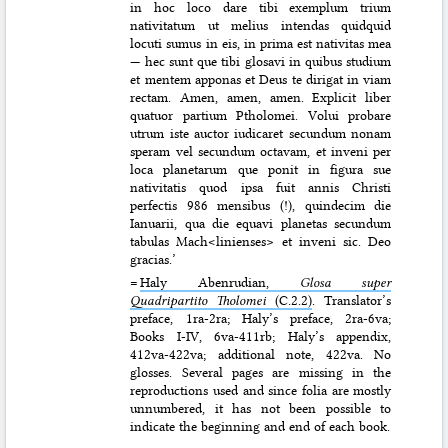
in hoc loco dare tibi exemplum trium
nativitatum ut melius intendas quidquid
locuti sumus in eis, in prima est nativitas mea
— hec sunt que tibi glosavi in quibus studium
et mentem apponas et Deus te dirigat in viam
rectam. Amen, amen, amen. Explicit liber
quatuor partium Ptholomei. Volui probare
utrum iste auctor iudicaret secundum nonam
speram vel secundum octavam, et inveni per
loca planetarum que ponit in figura sue
nativitatis quod ipsa fuit annis Christi
perfectis 986 mensibus (!), quindecim die
Ianuarii, qua die equavi planetas secundum
tabulas Mach<linienses> et inveni sic. Deo
gracias.’
=
Haly Abenrudian,
Glosa super
Quadripartito Tholomei
(C.2.2)
. Translator’s
preface, 1ra-2ra; Haly’s preface, 2ra-6va;
Books I-IV, 6va-411rb; Haly’s appendix,
412va-422va; additional note, 422va. No
glosses. Several pages are missing in the
reproductions used and since folia are mostly
unnumbered, it has not been possible to
indicate the beginning and end of each book.