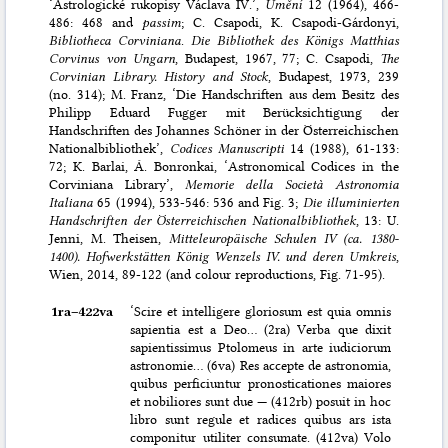
‘Astrologické rukopisy Václava IV.’,
Umění
12 (1964), 466-
486: 468 and
passim
; C. Csapodi, K. Csapodi-Gárdonyi,
Bibliotheca Corviniana
.
Die Bibliothek des Königs Matthias
Corvinus von Ungarn
, Budapest, 1967, 77; C. Csapodi,
The
Corvinian Library. History and Stock
, Budapest, 1973, 239
(no. 314); M. Franz, ‘Die Handschriften aus dem Besitz des
Philipp Eduard Fugger mit Berücksichtigung der
Handschriften des Johannes Schöner in der Österreichischen
Nationalbibliothek’,
Codices Manuscripti
14 (1988), 61-133:
72; K. Barlai, Á. Bonronkai, ‘Astronomical Codices in the
Corviniana Library’,
Memorie della Società Astronomia
Italiana
65 (1994), 533-546: 536 and Fig. 3;
Die illuminierten
Handschriften der Österreichischen Nationalbibliothek
, 13: U.
Jenni, M. Theisen,
Mitteleuropäische Schulen IV (ca. 1380-
1400). Hofwerkstätten König Wenzels IV. und deren Umkreis
,
Wien, 2014, 89-122 (and colour reproductions, Fig. 71-95).
1ra–⁠422va
‘Scire et intelligere gloriosum est quia omnis
sapientia est a Deo… (2ra) Verba que dixit
sapientissimus Ptolomeus in arte iudiciorum
astronomie… (6va) Res accepte de astronomia,
quibus perficiuntur pronosticationes maiores
et nobiliores sunt due — (412rb) posuit in hoc
libro sunt regule et radices quibus ars ista
componitur utiliter consumate. (412va) Volo