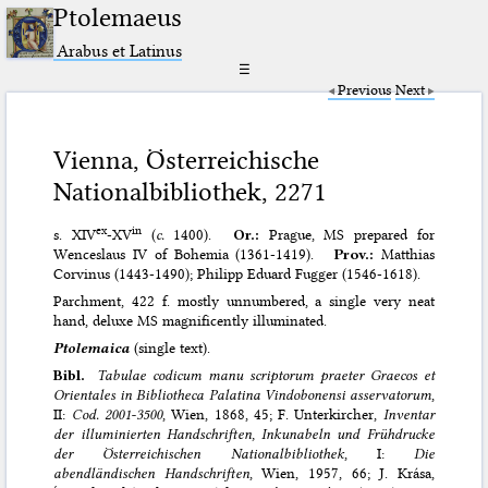
Ptolemaeus
Arabus et Latinus
☰
Previous
Next
Vienna, Österreichische
Nationalbibliothek, 2271
ex
in
s. XIV
-XV
(
c.
1400).
Or.:
Prague, MS prepared for
Wenceslaus IV of Bohemia (1361-1419).
Prov.:
Matthias
Corvinus (1443-1490); Philipp Eduard Fugger (1546-1618).
Parchment, 422 f. mostly unnumbered, a single very neat
hand, deluxe MS magnificently illuminated.
Ptolemaica
(single text).
Bibl.
Tabulae codicum manu scriptorum praeter Graecos et
Orientales in Bibliotheca Palatina Vindobonensi asservatorum
,
II:
Cod. 2001-3500
, Wien, 1868, 45; F. Unterkircher,
Inventar
der illuminierten Handschriften, Inkunabeln und Frühdrucke
der Österreichischen Nationalbibliothek
, I:
Die
abendländischen Handschriften
, Wien, 1957, 66; J. Krása,