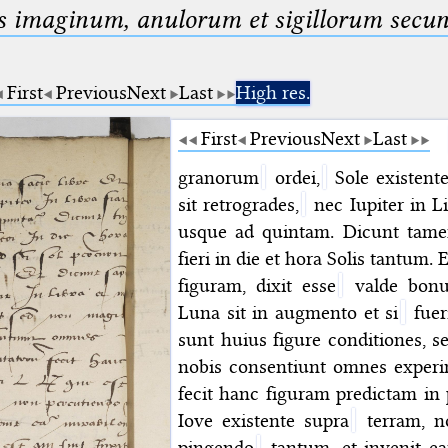
us imaginum, anulorum et sigillorum secu
First
Previous
Next
Last
High res.
First
Previous
Next
Last
granorum
ordei,
Sole existente
sit retrogrades,
nec Iupiter in Li
usque ad quintam. Dicunt tame
fieri in die et hora Solis tantum. 
figuram, dixit esse
valde bonu
Luna sit in augmento et si
fuer
sunt huius figure conditiones, s
nobis consentiunt omnes experi
fecit hanc figuram predictam in
Iove existente supra
terram, n
pingendo
tantum, et invenit ea