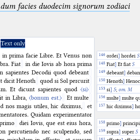
ndum facies duodecim signorum zodiaci
Text only
 in prima facie Libre. Et Venus non
granuum
ordei
]
hordei
]
gran
S
bra. Fiat
in die Iovis ab hora prima
retrogradus
Fiat
]
Et fiat
S
]
re
n sapientes Decodii quod debeant
debeant
]
deban
Et dicit Henoth
quod si Sol percurit
Henoth
]
Heno
m. Et dicunt sapientes quod
〈si〉
percurit
dixit esse
si
]
S
;
om. M
]
percu
]
esse
it in Libra,
〈bonum est.〉
Et multe
si
bonum est
multe
]
om. S
]
multe q
]
S
;
o
ed nos magis utiles, hic diximus,
et
hic diximus
]
ho
mentatores. Quidam experimentator
 primo
diei Iovis, que est eius hora,
primo
]
princip
on percutiendo nec sculpendo, sed
supra
]
super
S
m mirabilem in effectu
et causam