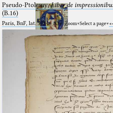
Pseudo-Ptolemy,
Liber de impressionib
(B.16)
Paris, BnF, lat. 5934
·
83v
Zoom
Select a page
Ptolemaeus
Arabus et Latinus
🔎︎
_
(the underscore) is the placeholder
Start
for exactly one character.
%
(the percent sign) is the
Project
placeholder for no, one or more
Team
than one character.
%%
(two percent signs) is the
News
placeholder for no, one or more
than one character, but not for
Jobs