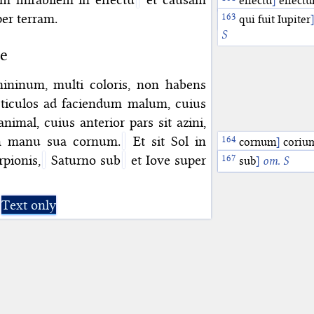
pingendo
effectu
]
effect
]
pin
er terram.
qui
qui fuit Iupiter
]
quod
S
S
ne
ininum, multi coloris, non habens
ticulos ad faciendum malum, cuius
imal, cuius anterior pars sit azini,
 in manu sua cornum.
Et sit Sol in
cornum
]
coriu
rpionis,
Saturno sub
et Iove super
in
Scorpionis
sub
]
S
]
;
om. S
om. M
]
Sco
Text only