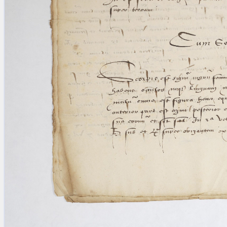
blank space (so that a search ends
at word boundaries).
Publications
Conference
Arabic Works
Arabic Manuscripts
Latin Works
Latin Manuscripts
Latin Early Prints
Images
Texts
beta
Glossary
Resources