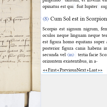
opinatus est qui
fuit Iupiter
sup
〈8〉
Cum Sol est in Scorpio
Scorpio est signum nigrum, fem
oculos neque linguam neque tes
est figura homo equitans super an
posterior figura canis habens
secunda vel
〈in〉
tertia facie Sco
orizontem existentibus, in a-
First
Previous
Next
Last