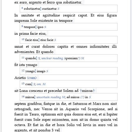
ex auro, argento et ferro qua substinetur.
substinetur
]
sustinetur
S
In sanitate et agritudine respicit caput. Et eius figura
impressa Sole existente in tempore
tempore
]
ipso
S
in prima facie eius,
facie eius
]
eius facie
S
sanat et curat dolores capitis et omnes infirmitates illi
advenientes. Et quando
quando
]
S
;
unclear reading (
quoniam
?) M
fit ista ymago
ymago
]
imago
S
Arietis
〈cum〉
cum
]
S
;
om. M
sit Luna crescens et precedat Solem ad
†
minua
†
minua
]
uncertain reading M
; ad minus
(?)
in
S
septem gradibus, fiatque in die, et Saturnus et Mars non sint
retrogradi, nec Venus sit in Aquario vel Scorpione, sed si
fuerit in Tauro, optimum erit quia domus eius est, et si Iupiter
fuerit cum Sole super orizontem, non sit in domo quinta vel
octava. Et fiat in die et hora Solis vel Iovis in auro vel in
argento, et sit pondus 3 vel