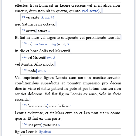
effectus. Et si Luna sit in Leone crescens vel si sit alibi, non
curetur, dum non sit in quarto, quinto
〈vel sexto〉
,
vel sexto
]
S
;
om. M
nec Saturnus in octava.
octava
]
octavo
S
Et fiat ex auro vel argento sculpendo vel percutiendo uno ita
ita
]
unclear reading (
istu
?) S
in die et hora Solis vel Mercurii
vel Mercurii
]
om.
S
vel Martis. Alio modo:
modo
]
om. S
Vel imprimatur figura Leonis cum auro in mastice servatis
conditionibus supradictis et ponatur impressio pro decem
dies in vino et detur patient in potu et per totum annum
non
sentiet dolorem. Vel fiat figura Leonis ex auro, Sole in facie
secunda
facie secunda
]
secunda facie
S
Leonis existente, et sit Mars cum eo et Leo non sit in domo
quarta. Et fiat ex una parte
una parte
]
parte una
S
figura Leonis
〈ipsius〉