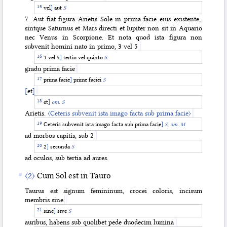
vel
]
aut
S
7. Aut fiat figura Arietis Sole in prima facie eius existente,
sintque Saturnus et Mars directi et Iupiter non sit in Aquario
nec Venus in Scorpione. Et nota quod ista figura non
subvenit homini nato in primo, 3 vel 5
3 vel 5
]
tertio vel quinto
S
gradu prima facie
prima facie
]
prime faciei
S
[
et
]
et
]
om. S
Arietis.
〈Ceteris subvenit ista imago facta sub prima facie〉
Ceteris subvenit ista imago facta sub prima facie
]
S
;
om. M
ad morbos capitis, sub 2
2
]
secunda
S
ad oculos, sub tertia ad aures.
〈2〉
Cum Sol est in Tauro
Taurus est signum femininum, crocei coloris, incisum
membris sine
sine
]
sive
S
auribus, habens sub quolibet pede duodecim lumina