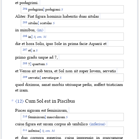
et podagrimi.
podagrimi
]
podagrani
S
Aliter: Fiat figura hominis habentis duas situlas
situlas
]
scatulas
S
in minibus,
〈in〉
in
]
S
;
om. M
die et hora Solis, ipso Sole in prima facie Aquarii et
et
]
a
S
primo gradu usque ad 7,
7
]
quartum
S
et Venus sit sub terra, et Sol non sit super Iovem, servatis
servatis
]
servatisque
S
quod diximus, sanat morbis utriusque pedis, auffert tristiciam
et iram.
〈12〉
Cum Sol est in Piscibus
Pisces signum est femininum,
femininum
]
masculinum
S
cuius figura est unum corpus ab umbilico
〈inferius〉
inferius
]
S
;
om. M
et duo corpora superius, cuius impressio in quocumque