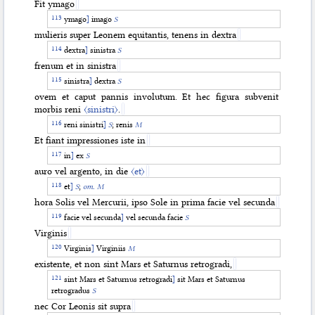
Fit ymago
ymago
]
imago
S
mulieris super Leonem equitantis, tenens in dextra
dextra
]
sinistra
S
frenum et in sinistra
sinistra
]
dextra
S
ovem et caput pannis involutum. Et hec figura subvenit
morbis reni
〈sinistri〉
.
reni sinistri
]
S
; renis
M
Et fiant impressiones iste in
in
]
ex
S
auro vel argento, in die
〈et〉
et
]
S
;
om. M
hora Solis vel Mercurii, ipso Sole in prima facie vel secunda
facie vel secunda
]
vel secunda facie
S
Virginis
Virginis
]
Virginiis
M
existente, et non sint Mars et Saturnus retrogradi,
sint Mars et Saturnus retrogradi
]
sit Mars et Saturnus
retrogradus
S
nec Cor Leonis sit supra