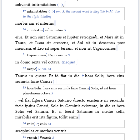
subvenit infirmitatibus
〈…〉
,
infirmitatibus
〈…〉
]
om. S
;
the second word is illegible in M, due
to the tight binding
morbis ani et intestiis
et intestiis
]
vel intestini
S
eius. Et non sint Saturnus et Iupiter retrogradi, et Mars sit in
Tauro, et Luna sit crescens, et Sol sit in descensu post
meridem, et Leo sit super terram, et non sit Capricornius
Capricornius
]
Capricornus
S
in domo sexta vel octava,
〈neque〉
neque
]
S
;
om. M
Taurus in quarta. Et id fiat in die
†
hora Solis, hora eius
secunda facie Cancri
†
hora Solis, hora eius secunda facie Cancri
]
Solis, id est hora
planetarum octava
S
, vel fiat figura Cancri Saturno directo existente in secunda
facie ipsius Cancri, Sole in Geminis existente, in die et hora
Solis vel Saturni. Et si fuerit Saturnus in medio celli,
mirabilis erit ista figura, tollit enim
enim
]
S
; enin
M
scrophulas et morbos ventris
ventris
]
Veneris
S