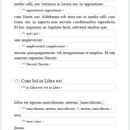
medio celli, nec Saturnus in Leone nec in appositione
appositione
]
oppositione
S
cum Marte, nec Aldebaram sub terra nec in medio celli cum
Luna, nec in aspectu eius servatis conditionibus supradictis.
Et hec impressio sic legitime facta, subvenit senibus que
que
]
qui
S
iam ampleverunt
ampleverunt
]
compleverunt
S
annum quinquagesimum vel sexagesimum et amplius. Et ista
asserunt sapientes Decotii.
Decotii
]
Docotii
S
〈7〉
Cum Sol in Libra est
in Libra est
]
est in Libra
S
Libra est signum masculimum, aereum,
[
masculinum,
]
masculimum, aereum, masculinum
]
M
; aereum, masculinum
S
eius
eius
]
cuius
S
forma