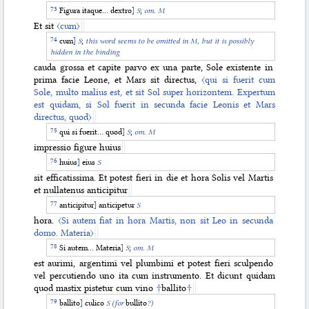
Figura itaque… dextro
]
S
;
om. M
Et sit
〈cum〉
cum
]
S
;
this word seems to be omitted in M, but it is possibly
hidden in the binding
cauda grossa et capite parvo ex una parte, Sole existente in
prima facie Leone, et Mars sit directus,
〈qui si fuerit cum
Sole, multo malius est, et sit Sol super horizontem. Expertum
est quidam, si Sol fuerit in secunda facie Leonis et Mars
directus, quod〉
qui si fuerit… quod
]
S
;
om. M
impressio figure huius
huius
]
eius
S
sit efficatissima. Et potest fieri in die et hora Solis vel Martis
et nullatenus anticipitur
anticipitur
]
anticipetur
S
hora.
〈Si autem fiat in hora Martis, non sit Leo in secunda
domo. Materia〉
Si autem… Materia
]
S
;
om. M
est aurimi, argentimi vel plumbimi et potest fieri sculpendo
vel percutiendo uno ita cum instrumento. Et dicunt quidam
quod mastix pistetur cum vino
†
ballito
†
ballito
]
culico
S (for
bullito
?)