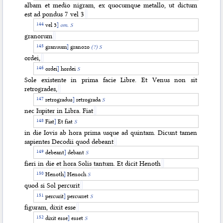
albam et medio nigram, ex quocumque metallo, ut dictum
est ad pondus 7 vel 3
vel 3
]
om. S
granorum
granuum
]
granozo
(?) S
ordei,
ordei
]
hordei
S
Sole existente in prima facie Libre. Et Venus non sit
retrogrades,
retrogradus
]
retrograda
S
nec Iupiter in Libra. Fiat
Fiat
]
Et fiat
S
in die Iovis ab hora prima usque ad quintam. Dicunt tamen
sapientes Decodii quod debeant
debeant
]
debant
S
fieri in die et hora Solis tantum. Et dicit Henoth
Henoth
]
Henoch
S
quod si Sol percurit
percurit
]
percurret
S
figuram, dixit esse
dixit esse
]
esset
S