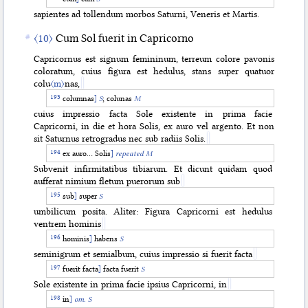
sapientes ad tollendum morbos Saturni, Veneris et Martis.
〈10〉
Cum Sol fuerit in Capricorno
Capricornus est signum femininum, terreum colore pavonis
coloratum, cuius figura est hedulus, stans super quatuor
colu
〈m〉
nas,
columnas
]
S
; colunas
M
cuius impressio facta Sole existente in prima facie
Capricorni, in die et hora Solis, ex auro vel argento. Et non
sit Saturnus retrogradus nec sub radiis Solis.
ex auro… Solis
]
repeated M
Subvenit infirmitatibus tibiarum. Et dicunt quidam quod
aufferat nimium fletum puerorum sub
sub
]
super
S
umbilicum posita. Aliter: Figura Capricorni est hedulus
ventrem hominis
hominis
]
habens
S
seminigrum
et semialbum, cuius impressio si fuerit facta
fuerit facta
]
facta fuerit
S
Sole existente in prima facie ipsius Capricorni, in
in
]
om. S