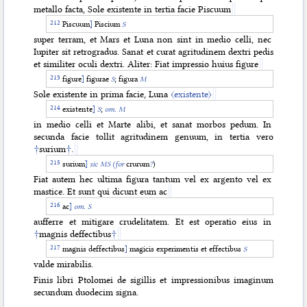
metallo facta, Sole existente in tertia facie Piscuum
Piscuum
]
Piscium
S
super terram, et Mars et Luna non sint in medio celli, nec
Iupiter sit retrogradus. Sanat et curat agritudinem dextri pedis
et similiter oculi dextri. Aliter: Fiat impressio huius figure
figure
]
figurae
S
; figura
M
Sole existente in prima facie, Luna
〈existente〉
existente
]
S
;
om. M
in medio celli et Marte alibi, et sanat morbos pedum. In
secunda facie tollit agritudinem genuum, in tertia vero
†
surium
†
.
surium
]
sic MS
(for
crurum
?
)
Fiat autem hec ultima figura tantum vel ex argento vel ex
mastice. Et sunt qui dicunt eum ac
ac
]
om. S
aufferre et mitigare crudelitatem. Et est operatio eius in
†
magnis deffectibus
†
magnis deffectibus
]
magicis experimentis et effectibus
S
valde mirabilis.
Finis libri Ptolomei de sigillis et impressionibus imaginum
secundum duodecim signa.