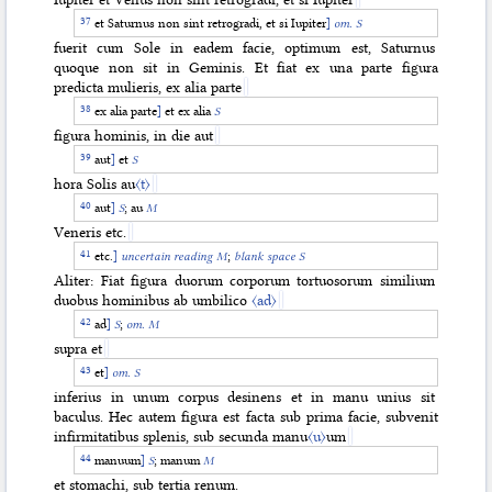
et Saturnus non sint retrogradi, et si Iupiter
]
om. S
fuerit cum Sole in eadem facie, optimum est, Saturnus
quoque non sit in Geminis. Et fiat ex una parte figura
predicta mulieris, ex alia parte
ex alia parte
]
et ex alia
S
figura hominis, in die aut
aut
]
et
S
hora Solis au
〈t〉
aut
]
S
; au
M
Veneris etc.
etc.
]
uncertain reading M
;
blank space S
Aliter: Fiat figura duorum corporum tortuosorum similium
duobus hominibus ab umbilico
〈ad〉
ad
]
S
;
om. M
supra et
et
]
om. S
inferius in unum corpus desinens et in manu unius sit
baculus. Hec autem figura est facta sub prima facie, subvenit
infirmitatibus splenis, sub secunda manu
〈u〉
um
manuum
]
S
; manum
M
et stomachi, sub tertia renum.