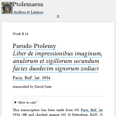
Ptolemaeus
Arabus et Latinus
☰
Work B.16
Pseudo-Ptolemy
Liber de impressionibus imaginum,
anulorum et sigillorum secundum
facies duodecim signorum zodiaci
Paris, BnF, lat. 5934
transcribed by David Juste
How to cite?
This transcription has been made from MS
Paris, BnF, lat.
5934
(
M
) and checked against MS St Petersburg, BAN, Q.