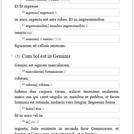
Et fit inpresso
inpresso
]
impressio
S
in auro, argento aut aere rubeo. Et in impressionibus
impressionibus
]
omnibus impressionibus
S
omniu
〈m〉
omnium
]
S
; omniu
(?) M
figurarum sit cellum serenum.
〈3〉
Cum Sol est in Geminis
Gemini est signum masculinum,
masculinum
]
foemininum
S
rubeum,
rubeum
]
rubaum
S
habens duo corpora virum, scilicet tenentem mulierem
manu sua qui caret ungulis in manibus et pedibus, et facies
hominis est rotunda, mulieris vero longua. Impressio huius
huius
]
eius
S
fit in auro vel in
in
]
om. S
argento, Sole existente in secunda facie Geminorum, et
Iupiter et Venus non sint retrogradi, et si Iupiter