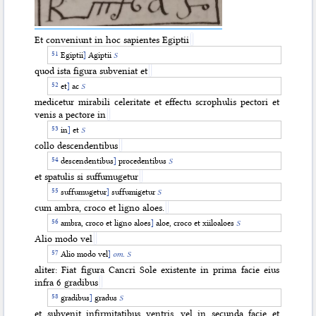
Et conveniunt in hoc sapientes Egiptii
Egiptii
]
Agiptii
S
quod ista figura subveniat et
et
]
ac
S
medicetur mirabili celeritate et effectu scrophulis pectori et
venis a pectore in
in
]
et
S
collo descendentibus
descendentibus
]
procedentibus
S
et spatulis si suffumugetur
suffumugetur
]
suffumigetur
S
cum ambra, croco et ligno aloes.
ambra, croco et ligno aloes
]
aloe, croco et xiiloaloes
S
Alio modo vel
Alio modo vel
]
om. S
aliter: Fiat figura Cancri Sole existente in prima facie eius
infra 6 gradibus
gradibus
]
gradus
S
et subvenit infirmitatibus ventris, vel in secunda facie et