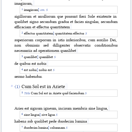
imaginum,
imaginum
]
om. S
sigillorum et anullorum que possunt fieri Sole existente in
quolibet signo secundum gradus et facies singulas, secundum
efficaciam et effectus quantitatem
effectus quantitatem
]
quantitatem effectus
S
superiorum corporum in istis inferioribus, cum auxilio Dei,
non obmissis sed dilligenter observatis conditionibus
necessariis ad operationem quanlibet
quanlibet
]
quamlibet
S
de quibus est nobis
est nobis
]
nobis est
S
sermo habendus.
〈1〉
Cum Sol est in Ariete
Title
Cum Sol est in Ariete quid faciendum
S
Aries est signum igneum, incisum membris sine lingua,
sine lingua
]
sive ligua
S
habens sub quolibet pede duodecim lumina
duodecim lumina
]
columnam
S