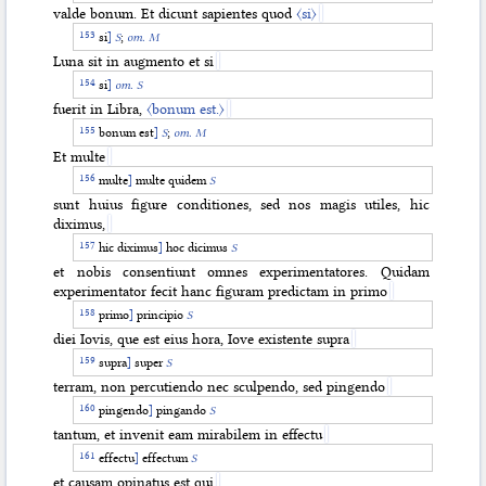
valde bonum. Et dicunt sapientes quod
〈si〉
si
]
S
;
om. M
Luna sit in augmento et si
si
]
om. S
fuerit in Libra,
〈bonum est.〉
bonum est
]
S
;
om. M
Et multe
multe
]
multe quidem
S
sunt huius figure conditiones, sed nos magis utiles, hic
diximus,
hic diximus
]
hoc dicimus
S
et nobis consentiunt omnes experimentatores. Quidam
experimentator fecit hanc figuram predictam in primo
primo
]
principio
S
diei Iovis, que est eius hora, Iove existente supra
supra
]
super
S
terram, non percutiendo nec sculpendo, sed pingendo
pingendo
]
pingando
S
tantum, et invenit eam mirabilem in effectu
effectu
]
effectum
S
et causam opinatus est qui