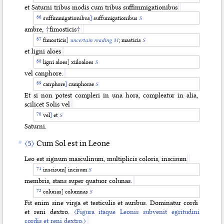
et Saturni tribus modis cum tribus suffimmigationibus
suffimmigationibus
]
suffumigationibus
S
ambre,
†
fimosticis
†
fimosticis
]
uncertain reading M
; masticis
S
et ligni aloes
ligni aloes
]
xiiloaloes
S
vel canphore.
canphore
]
camphorae
S
Et si non potest compleri in una hora, compleatur in alia,
scilicet Solis vel
vel
]
et
S
Saturni.
〈5〉
Cum Sol est in Leone
Leo est signum masculinum, multiplicis coloris, inscisum
inscisum
]
incisum
S
membris, stans super quatuor colunas.
colunas
]
columnas
S
Fit enim sine virga et testiculis et auribus. Dominatur cordi
et reni dextro.
〈Figura itaque Leonis subvenit egritudini
cordis et reni dextro.〉