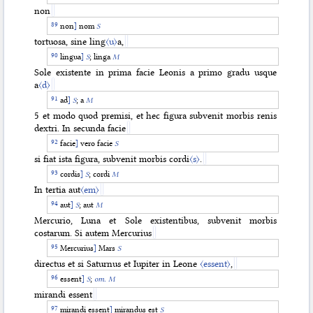
non
non
]
nom
S
tortuosa, sine ling
〈u〉
a,
lingua
]
S
; linga
M
Sole existente in prima facie Leonis a primo gradu usque
a
〈d〉
ad
]
S
; a
M
5 et modo quod premisi, et hec figura subvenit morbis renis
dextri. In secunda facie
facie
]
vero facie
S
si fiat ista figura, subvenit morbis cordi
〈s〉
.
cordis
]
S
; cordi
M
In tertia aut
〈em〉
aut
]
S
; aut
M
Mercurio, Luna et Sole existentibus, subvenit morbis
costarum. Si autem Mercurius
Mercurius
]
Mars
S
directus et si Saturnus et Iupiter in Leone
〈essent〉
,
essent
]
S
;
om. M
mirandi essent
mirandi essent
]
mirandus est
S