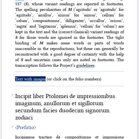
537 (
S
), whose variant readings are reported in footnotes.
The spelling peculiarities of
M
(‘agritudo’ or ‘agratudo’ for
‘egritudo’, ‘anullus’, ‘azinus’ for ‘asinus’, ‘cellum’ for
‘celum’, ‘compositionne’, ‘dilligenter’, ‘occullus’, ‘orizon’,
‘sagita’ and ‘Sagitarius’, ‘splennis’, ‘vellum’ for ‘velum’) are
kept in the text and the (correct/classical) variant readings of
S
for those words are ignored in the footnotes. The tight
binding of
M
makes some words or parts of words
inaccessible in the reproductions, but these can generally be
reconstructed with a good degree of certainty with the help
of
S
and uncertain cases only are noted in footnotes. The
transcription follows the Project’s
guidelines
.
Text with images
(or click on the folio numbers)
Incipit liber Ptolomei de impressionibus
imaginum, anullorum et sigillorum
secundum facies duodecim signorum
zodiaci
〈Prefatio〉
Incipiamus tractare de compositionne et impressione