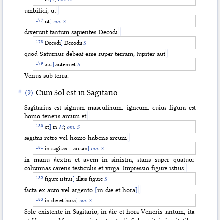
umbilici, ut
ut
]
om. S
dixerunt tantum sapientes Decodi
Decodi
]
Decodii
S
quod Saturnus debeat esse super terram, Iupiter aut
aut
]
autem et
S
Venus sub terra.
〈9〉
Cum Sol est in Sagitario
Sagitarius est signum masculinum, igneum, cuius figura est
homo tenens arcum et
et
]
in
M
;
om. S
sagitas retro vel homo habens arcum
in sagitas… arcum
]
om. S
in manu dextra et avem in sinistra, stans super quatuor
columnas carens testiculis et virga. Impressio figure istius
figure istius
]
illius figure
S
facta ex auro vel argento
[
in die et hora
]
in die et hora
]
om. S
Sole existente in Sagitario, in die et hora Veneris tantum, ita