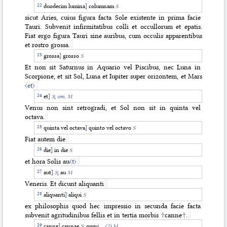
duodecim lumina
]
columnam
S
sicut Aries, cuius figura facta Sole existente in prima facie
Tauri. Subvenit infirmitatibus colli et occullorum et epatis.
Fiat ergo figura Tauri sine auribus, cum occulis apparentibus
et rostro grossa.
grossa
]
grosso
S
Et non sit Saturnus in Aquario vel Piscibus, nec Luna in
Scorpione, et sit Sol, Luna et Iupiter super orizontem, et Mars
〈et〉
et
]
S
;
om. M
Venus non sint retrogradi, et Sol non sit in quinta vel
octava.
quinta vel octava
]
quinto vel octavo
S
Fiat autem die
die
]
in die
S
et hora Solis au
〈t〉
aut
]
S
; au
M
Veneris. Et dicunt aliquanti
aliquanti
]
aliqui
S
ex philosophis quod hec impressio in secunda facie facta
subvenit agritudinibus fellis et in tertia morbis
†
canne
†
.
canne
]
cannae
S
; omni…
(?) M