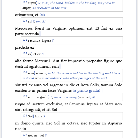
supra
]
S
;
in M, the word, hidden in the binding, may well be
super
, as elsewhere in the text
orizontem, et
〈si〉
si
]
S
;
om. M
Mercurius fuerit in Virgine, optimum erit. Et fiat ex una
parte secunda
secunda
]
figura
S
predicta ex
ex
]
et ex
S
alia forma Mercurii. Aut fiat impressio preposite figure que
destruit agritudinem reni
reni
]
renis
S
;
in M, the word is hidden in the binding and I have
restored
reni
in accordance with other passages of the text.
sinistri ex auro vel argento in die et hora Solis, tantum Sole
existente in prima facie Virginis
〈a primo gradu〉
a primo gradu
]
S
;
unclear reading (
contra
?) M
usque ad sextum exclusive, et Saturnus, Iupiter et Mars non
sint retrogradi, et
sit Sol
Sol
]
Luna
S
in domo quinta, nec Sol in octava, nec Iupiter in Aquario
nec in
nec in
]
vel
S