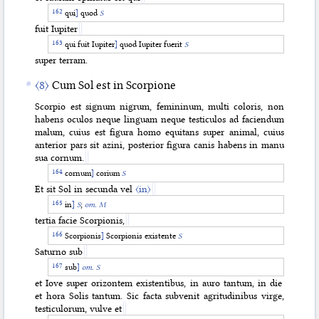
qui
]
quod
S
fuit Iupiter
qui fuit Iupiter
]
quod Iupiter fuerit
S
super terram.
〈8〉
Cum Sol est in Scorpione
Scorpio est signum nigrum, femininum, multi coloris, non
habens oculos neque linguam neque testiculos ad faciendum
malum, cuius est figura homo equitans super animal, cuius
anterior pars sit azini, posterior figura canis habens in manu
sua cornum.
cornum
]
corium
S
Et sit Sol in secunda vel
〈in〉
in
]
S
;
om. M
tertia facie Scorpionis,
Scorpionis
]
Scorpionis existente
S
Saturno sub
sub
]
om. S
et Iove super orizontem existentibus, in a
uro tantum, in die
et hora Solis tantum. Sic facta subvenit agritudinibus virge,
testiculorum, vulve et