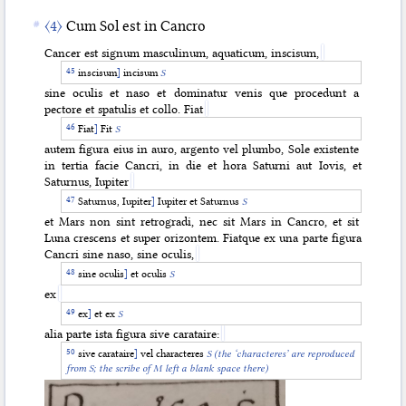
〈4〉
Cum Sol est in Cancro
Cancer est signum masculinum, aquaticum, inscisum,
inscisum
]
incisum
S
sine oculis et naso et dominatur venis que procedunt a
pectore et spatulis et collo. Fiat
Fiat
]
Fit
S
autem figura eius in auro, argento vel plumbo, Sole existente
in tertia facie Cancri, in die et hora Saturni aut Iovis, et
Saturnus, Iupiter
Saturnus, Iupiter
]
Iupiter et Saturnus
S
et Mars non sint retrogradi, nec sit Mars in Cancro, et sit
Luna crescens et super
orizontem. Fiatque ex una parte figura
Cancri sine naso, sine oculis,
sine oculis
]
et oculis
S
ex
ex
]
et ex
S
alia parte ista figura sive carataire:
sive carataire
]
vel characteres
S
(the ‘characteres’ are reproduced
from S; the scribe of M left a blank space there)