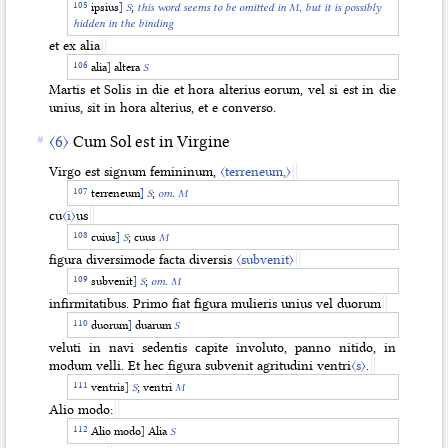
ipsius
]
S
;
this word seems to be omitted in M, but it is possibly
hidden in the binding
et ex alia
alia
]
altera
S
Martis et Solis in die et hora alterius eorum, vel si est in die
unius, sit in hora alterius, et e converso.
〈6〉
Cum Sol est in Virgine
Virgo est signum femininum,
〈terreneum,〉
terreneum
]
S
;
om. M
cu
〈i〉
us
cuius
]
S
; cuus
M
figura diversimode facta diversis
〈subvenit〉
subvenit
]
S
;
om. M
infirmitatibus. Primo fiat figura mulieris unius vel duorum
duorum
]
duarum
S
veluti in navi sedentis capite involuto, panno nitido, in
modum velli. Et hec figura subvenit agritudini ventri
〈s〉
.
ventris
]
S
; ventri
M
Alio modo:
Alio modo
]
Alia
S