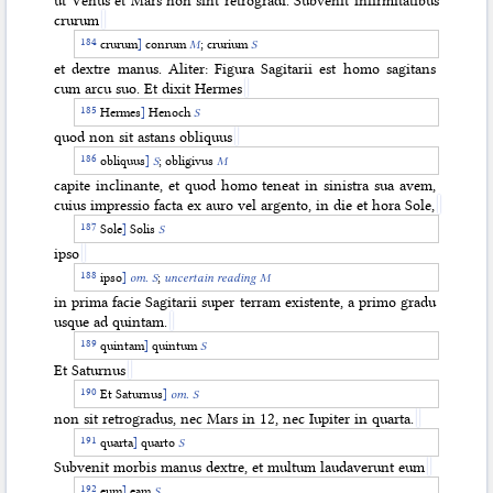
ut Venus et Mars non sint retrogradi. Subvenit infirmitatibus
crurum
crurum
]
conrum
M
; crurium
S
et dextre manus.
Aliter: Figura Sagitarii est homo sagitans
cum arcu suo. Et dixit Hermes
Hermes
]
Henoch
S
quod non sit astans obliquus
obliquus
]
S
; obligivus
M
capite inclinante, et quod homo teneat in sinistra sua avem,
cuius impressio facta ex auro vel argento, in die et hora Sole,
Sole
]
Solis
S
ipso
ipso
]
om. S
;
uncertain reading M
in prima facie Sagitarii super terram existente, a primo gradu
usque ad quintam.
quintam
]
quintum
S
Et Saturnus
Et Saturnus
]
om. S
non sit retrogradus, nec Mars in 12, nec Iupiter in quarta.
quarta
]
quarto
S
Subvenit morbis manus dextre, et multum laudaverunt eum
eum
]
eam
S