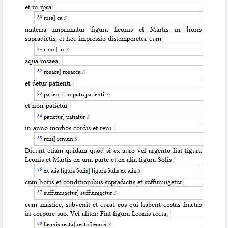
et in ipsa
ipsa
]
ea
S
materia imprimatur figura Leonis et Martis in horis
supradictis, et hec impressio distemperetur cum
cum
]
in
S
aqua rosaea,
rosaea
]
rosacea
S
et detur patienti
patienti
]
in potu patienti
S
et non patietur
patietur
]
patiatur
S
in anno morbos cordis et reni.
reni
]
renum
S
Dicunt etiam quidam quod si ex auro vel argento fiat figura
Leonis et Martis ex una parte et ex alia figura Solis
ex alia figura Solis
]
figura Solis ex alia
S
cum horis et conditionibus supradictis et suffumugetur
suffumugetur
]
suffumigetur
S
cum mastice, subvenit et curat eos qui habent costas fractas
in corpore suo. Vel aliter: Fiat figura Leonis recta,
Leonis recta
]
recta Leonis
S