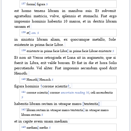
forma
]
figura
S
est homo tenens libram in manibus suis. Et subvenit
agratudini matricis, vulve, splennis et stomachi. Fiat ergo
impressio hominis habentis 10 manus, et in dextris libram
unuam et
et
]
om. S
in sinistris libram aliam, ex quocumque metallo, Sole
existente in prima facie Libre.
existente in prima facie Libre
]
in prima facie Librae existente
S
Et non sit Venus retrograda et Luna sit in augmento, que si
fuerit in Libra, erit valde bonum. Et fiat in die et hora Solis
percutiendo. Vel aliter: Fiat impressio secundum quod dixit
Henoth:
Henoth
]
Henoch
S
figura hominis
†
corone scientis
†
,
corone scientis
]
corone
uncertain reading M
; celi ascendentis
S
habentis libram rectam in utraque manu
[
tententis
]
libram rectam in utraque manu tententis
]
in utraque manu
libram rectam
S
et in capite avem unam mediam
mediam
]
medio
S