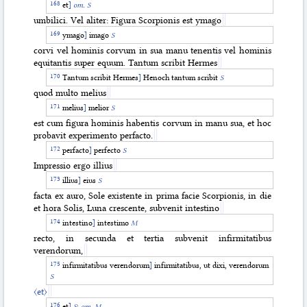
et
]
om. S
umbilici. Vel aliter: Figura Scorpionis est ymago
ymago
]
imago
S
corvi vel hominis corvum in sua manu tenentis vel hominis
equitantis super equum. Tantum scribit Hermes
Tantum scribit Hermes
]
Henoch tantum scribit
S
quod multo melius
melius
]
melior
S
est cum figura hominis habentis corvum in manu sua, et hoc
probavit experimento perfacto.
perfacto
]
perfecto
S
Impressio ergo illius
illius
]
eius
S
facta ex auro, Sole existente in prima facie Scorpionis, in die
et hora Solis, Luna crescente, subvenit intestino
intestino
]
intestimo
M
recto, in secunda et tertia subvenit infirmitatibus
verendorum,
infirmitatibus verendorum
]
infirmitatibus, ut dixi, verendorum
S
〈et〉
et
]
S
;
om. M