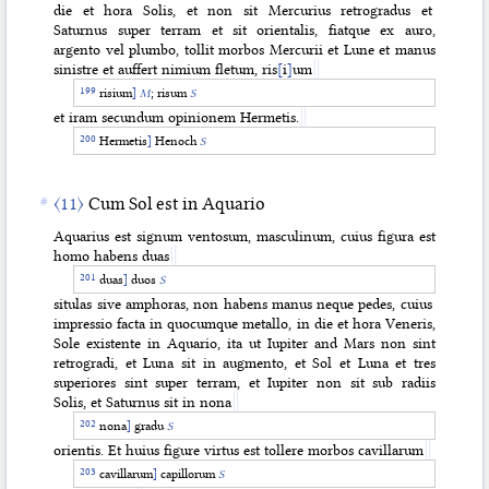
die et hora Solis, et non sit Mercurius retrogradus et
Saturnus super terram et sit orientalis, fiatque ex auro,
argento vel plumbo, tollit morbos Mercurii et Lune et manus
sinistre et auffert nimium fletum, ris
[
i
]
um
risium
]
M
; risum
S
et iram secundum opinionem Hermetis.
Hermetis
]
Henoch
S
〈11〉
Cum Sol est in Aquario
Aquarius est signum ventosum, masculinum, cuius figura est
homo habens duas
duas
]
duos
S
situlas sive amphoras, non habens manus neque pedes, cuius
impressio facta in quocumque metallo, in die et hora Veneris,
Sole existente in Aquario, ita ut Iupiter and Mars non sint
retrogradi, et Luna sit in augmento, et Sol et Luna et tres
superiores sint super terram, et Iupiter non sit sub radiis
Solis, et Saturnus sit in nona
nona
]
gradu
S
orientis. Et huius figure virtus est tollere morbos cavillarum
cavillarum
]
capillorum
S