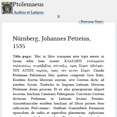
Ptolemaeus
Arabus et Latinus
☰
Previous
Next
Nürnberg, Johannes Petreius,
1535
Title page:
‘Hoc in libro nunquam ante typis aeneis in
lucem edita haec insunt. ΚΛΑΥΔΙΟΥ πτολεμαίου
πηλουσιέως τετράβιβλος σύνταξις, πρὸς Σύρον ἀδελφόν.
ΤΟΥ ΑΥΤΟΥ καρπὸς, πρὸς τὸν αυτὸν Σύρον. Claudii
Ptolemaei Pelusiensis libri quatuor compositi Syro fratri.
Eiusdem fructus librorum suorum, sive Centum dicta, ad
eundem Syrum. Traductio in linguam Latinam librorum
Ptolemaei duum priorum. Et ex aliis praecipuorum aliquot
locorum, Ioachimi Camerarii Pabergensis. Conversio Centum
dictorum Ptolemaei in Latinum Ioviani Pontani.
Annotatiunculae eiusdem Ioachimi ad libros priores duos
iudiciorum Ptol<emaei>. Matthaei Guarimberti Parmensis
opusculum de radiis et aspectibus planetarum. Aphorismi