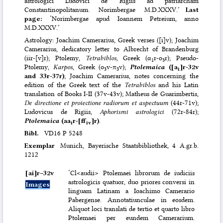
astrologici Ludovici de Rigiis ad patriarcham
Constantinopolitanum. Norimbergae M.D.XXXV.’
Last
page:
‘Norimbergae apud Ioannem Petreium, anno
M.D.XXXV.’
Astrology: Joachim Camerarius, Greek verses ([i]v); Joachim
Camerarius, dedicatory letter to Albrecht of Brandenburg
(iir-[v]r); Ptolemy,
Tetrabiblos
, Greek (α
r-ο
r); Pseudo-
1
3
Ptolemy,
Karpos
, Greek (o
v-π
v);
Ptolemaica
([a
]r-32v
3
3
i
and 33r-37r)
; Joachim Camerarius, notes concerning the
edition of the Greek text of the
Tetrabiblos
and his Latin
translation of Books I-II (37v-43v); Matheus de Guarimbertis,
De directione et proiectione radiorum et aspectuum
(44r-71v);
Ludovicus de Rigiis,
Aphorismi astrologici
(72r-84r);
Ptolemaica
(aa
r-[ff
]r)
.
i
iv
Bibl.
VD16 P 5248
Exemplar
Munich, Bayerische Staatsbibliothek, 4 A.gr.b.
1212
[ai]r–⁠32v
‘Cl<audii> Ptolemaei librorum de iudiciis
astrologicis quatuor, duo priores conversi in
Images
linguam Latinam a Ioachimo Camerario
Pabergense. Annotatiunculae in eosdem.
Aliquot loci translati de tertio et quarto libro
Ptolemaei per eundem Camerarium.