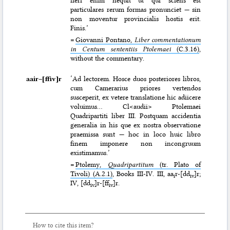
particulares rerum formas pronunciet — sin
non moventur provincialis hostis erit.
Finis.’
=
Giovanni Pontano,
Liber commentationum
in Centum sententiis Ptolemaei
(C.3.16)
,
without the commentary.
aair–⁠[ffiv]r
‘Ad lectorem. Hosce duos posteriores libros,
cum Camerarius priores vertendos
susceperit, ex vetere translatione hic adiicere
voluimus… Cl<audii> Ptolemaei
Quadripartiti liber III. Postquam accidentia
generalia in his que ex nostra observatione
praemissa sunt — hoc in loco huic libro
finem imponere non incongruum
existimamus.’
=
Ptolemy,
Quadripartitum
(tr. Plato of
Tivoli) (A.2.1)
, Books III-IV. III, aa
r-[dd
]r;
i
iv
IV, [dd
]r-[ff
]r.
iv
iv
How to cite this item?