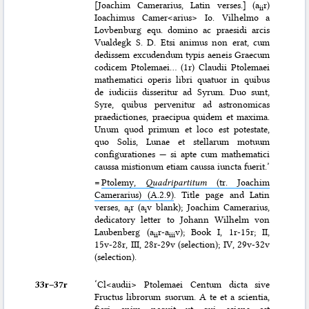
[Joachim Camerarius, Latin verses.] (a
r)
ii
Ioachimus Camer<arius> Io. Vilhelmo a
Lovbenburg equ. domino ac praesidi arcis
Vualdegk S. D. Etsi animus non erat, cum
dedissem excudendum typis aeneis Graecum
codicem Ptolemaei… (1r) Claudii Ptolemaei
mathematici operis libri quatuor in quibus
de iudiciis disseritur ad Syrum. Duo sunt,
Syre, quibus pervenitur ad astronomicas
praedictiones, praecipua quidem et maxima.
Unum quod primum et loco est potestate,
quo Solis, Lunae et stellarum motuum
configurationes — si apte cum mathematici
caussa mistionum etiam caussa iuncta fuerit.’
=
Ptolemy,
Quadripartitum
(tr. Joachim
Camerarius) (A.2.9)
. Title page and Latin
verses, a
r (a
v blank); Joachim Camerarius,
i
i
dedicatory letter to Johann Wilhelm von
Laubenberg (a
r-a
v); Book I, 1r-15r; II,
ii
iii
15v-28r, III, 28r-29v (selection); IV, 29v-32v
(selection).
33r–⁠37r
‘Cl<audii> Ptolemaei Centum dicta sive
Fructus librorum suorum. A te et a scientia,
fieri enim nequit ut qui sciens est