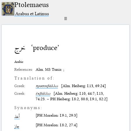
Ptolemaeus
Arabus et Latinus
☰
خرج
‘produce’
Arabic
References:
Alm. MS Tunis: ;
Translation of:
Greek:
προσεκβάλλω
[Alm. Heiberg: I.13, 69:24]
Greek:
ἐκβάλλω
[Alm. Heiberg: I.10, 44:7; I.13,
74:23. – PH Heiberg: I.8:2, 80:8; I.9:1, 82:2]
Synonyms:
[PH Morelon: I.9:1, 29:3]
أخذ
[PH Morelon: I.8:2, 27:4]
جاز