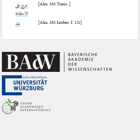
[Alm. MS Tunis: ]
خرج على
الاستقامة
[Alm. MS Leiden: f. 12r]
نفذ