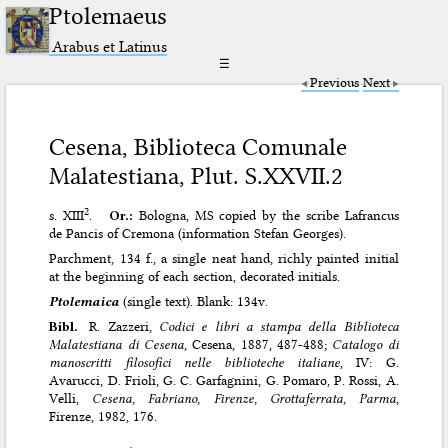
Ptolemaeus
Arabus et Latinus
☰
Previous
Next
Cesena, Biblioteca Comunale
Malatestiana, Plut. S.XXVII.2
2
s. XIII
.
Or.:
Bologna, MS copied by the scribe Lafrancus
de Pancis of Cremona (information Stefan Georges).
Parchment, 134 f., a single neat hand, richly painted initial
at the beginning of each section, decorated initials.
Ptolemaica
(single text). Blank: 134v.
Bibl.
R. Zazzeri,
Codici e libri a stampa della Biblioteca
Malatestiana di Cesena
, Cesena, 1887, 487-488;
Catalogo di
manoscritti filosofici nelle biblioteche italiane
, IV: G.
Avarucci, D. Frioli, G. C. Garfagnini, G. Pomaro, P. Rossi, A.
Velli,
Cesena, Fabriano, Firenze, Grottaferrata, Parma
,
Firenze, 1982, 176.