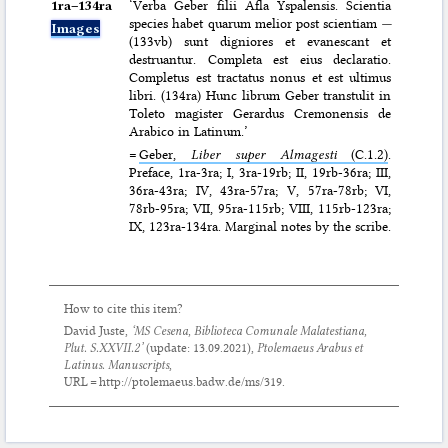
1ra–⁠134ra
‘Verba Geber filii Afla Yspalensis. Scientia
species habet quarum melior post scientiam
—
Images
(133vb) sunt digniores et evanescant et
destruantur. Completa est eius declaratio.
Completus est tractatus nonus et est ultimus
libri. (134ra) Hunc librum Geber transtulit in
Toleto magister Gerardus Cremonensis de
Arabico in Latinum.’
=
Geber,
Liber super Almagesti
(C.1.2)
.
Preface, 1ra-3ra; I, 3ra-19rb; II, 19rb-36ra; III,
36ra-43ra; IV, 43ra-57ra; V, 57ra-78rb; VI,
78rb-95ra; VII, 95ra-115rb; VIII, 115rb-123ra;
IX, 123ra-134ra. Marginal notes by the scribe.
How to cite this item?
David Juste,
‘MS Cesena, Biblioteca Comunale Malatestiana,
Plut. S.XXVII.2’
(update:
13.09.2021
),
Ptolemaeus Arabus et
Latinus. Manuscripts
,
URL = http://ptolemaeus.badw.de/ms/319.