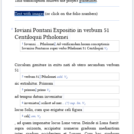
This transcription follows the project
guidelines
.
Text with images
(or click on the folio numbers)
Ioviani Pontani Expositio in verbum 51
Centiloquii Ptholomei
Iovanni … Ptholomei
]
Ad verificandam horam conceptionis
Iovanius Pontanus super verbo Pthelomei 51 Centiloquii
V
2
Circulum geniture in exitu nati ab utero secundum verbum
51
verbum 51
]
Ptholomei
add.
V
2
sic extrahitur. Primum
primum
]
primo
V
2
ad tempus datum inveniatur
inveniatur
]
scilicet ad mer
… (?) sup. lin. V
1
locus Solis, cum quo erigatur celi figura
celi
]
om.
V
2
, ad quam imponatur locus Lune verus. Deinde si Luna fuerit
supra orizonta, accipiatur numerus graduum mediantium
inter gradum occidentem et Lunam. Cum hac graduum