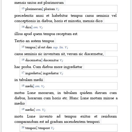
mensis unius aut plurimorum
plurimorum
]
plurium
V
2
precedentis anni et habebitur tempus casus seminis vel
conceptionis in diebus, horis et minutis, mensis dico
dico
]
om.
V
2
illius apud quem tempus receptum est.
Tertio an autem tempus
tempus
]
id est dies
sup. lin. V
1
casus seminis sic inventum sit, verum sic discernetur,
discernetur
]
discernitur
V
2
hac proba. Cum diebus more ingredietur
ingredietur
]
ingrediatur
V
2
in tabulam medii
medii
]
om.
V
2
motus Lune morarum, in tabulam quidem dierum cum
diebus, horarum cum horis etc. Hunc Lune motum minue a
medio
medio
]
om.
V
2
motu Lune invento ad tempus exitus et residuum
comparandum est ad gradum ascendentem tempori
tempori
]
tempore
V
2