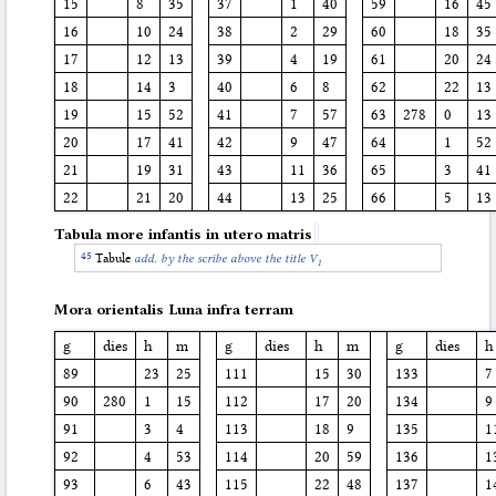
15
8
35
37
1
40
59
16
45
16
10
24
38
2
29
60
18
35
17
12
13
39
4
19
61
20
24
18
14
3
40
6
8
62
22
13
19
15
52
41
7
57
63
278
0
13
20
17
41
42
9
47
64
1
52
21
19
31
43
11
36
65
3
41
22
21
20
44
13
25
66
5
13
Tabula more infantis in utero matris
Tabule
add. by the scribe above the title V
1
Mora orientalis Luna infra terram
g
dies
h
m
g
dies
h
m
g
dies
h
89
23
25
111
15
30
133
7
90
280
1
15
112
17
20
134
9
91
3
4
113
18
9
135
1
92
4
53
114
20
59
136
1
93
6
43
115
22
48
137
1