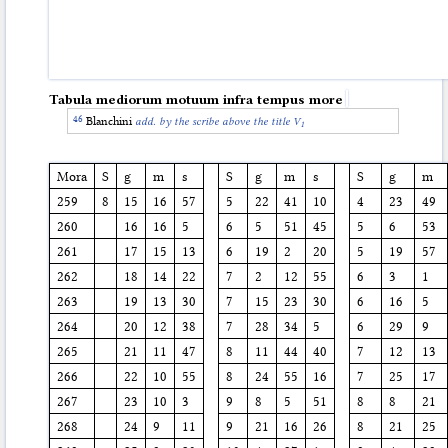
Tabula mediorum motuum infra tempus more
Blanchini
add. by the scribe above the title V
1
Mora
S
g
m
s
S
g
m
s
S
g
m
259
8
15
16
57
5
22
41
10
4
23
49
260
16
16
5
6
5
51
45
5
6
53
261
17
15
13
6
19
2
20
5
19
57
262
18
14
22
7
2
12
55
6
3
1
263
19
13
30
7
15
23
30
6
16
5
264
20
12
38
7
28
34
5
6
29
9
265
21
11
47
8
11
44
40
7
12
13
266
22
10
55
8
24
55
16
7
25
17
267
23
10
3
9
8
5
51
8
8
21
268
24
9
11
9
21
16
26
8
21
25