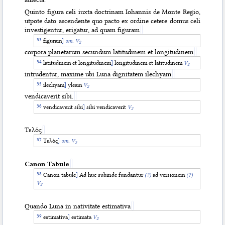
Quinto figura celi iuxta doctrinam Iohannis de Monte Regio,
utpote dato ascendente quo pacto ex ordine cetere domus celi
investigentur, erigatur, ad quam figuram
figuram
]
om.
V
2
corpora planetarum secundum latitudinem et longitudinem
latitudinem et longitudinem
]
longitudinem et latitudinem
V
2
intrudentur, maxime ubi Luna dignitatem ilechyam
ilechyam
]
yleam
V
2
vendicaverit sibi.
vendicaverit sibi
]
sibi vendicaverit
V
2
Τελός
Τελός
]
om. V
2
Canon Tabule
Canon tabule
]
Ad huc subinde fundantur
(?)
ad versionem
(?)
V
2
Quando Luna in nativitate estimativa
estimativa
]
estimata
V
2