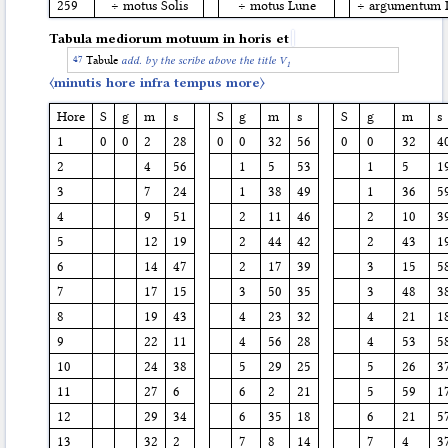
259
÷ motus Solis
÷ motus Lune
÷ argumentum 
Tabula
mediorum motuum in horis et
Tabule
add. by the scribe above the title V
1
〈minutis hore infra tempus more〉
Hore
S
g
m
s
S
g
m
s
S
g
m
s
1
0
0
2
28
0
0
32
56
0
0
32
4
2
4
56
1
5
53
1
5
1
3
7
24
1
38
49
1
36
5
4
9
51
2
11
46
2
10
3
5
12
19
2
44
42
2
43
1
6
14
47
2
17
39
3
15
5
7
17
15
3
50
35
3
48
3
8
19
43
4
23
32
4
21
1
9
22
11
4
56
28
4
53
5
10
24
38
5
29
25
5
26
3
11
27
6
6
2
21
5
59
1
12
29
34
6
35
18
6
21
5
13
32
2
7
8
14
7
4
3