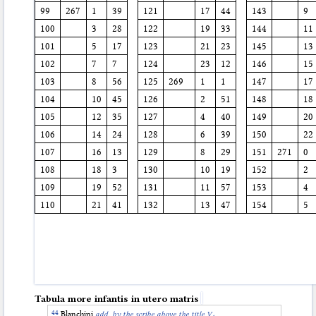
99
267
1
39
121
17
44
143
9
100
3
28
122
19
33
144
11
101
5
17
123
21
23
145
13
102
7
7
124
23
12
146
15
103
8
56
125
269
1
1
147
17
104
10
45
126
2
51
148
18
105
12
35
127
4
40
149
20
106
14
24
128
6
39
150
22
107
16
13
129
8
29
151
271
0
108
18
3
130
10
19
152
2
109
19
52
131
11
57
153
4
110
21
41
132
13
47
154
5
Tabula more infantis in utero matris
Blanchini
add. by the scribe above the title V