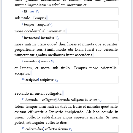
summa ingrediatur in tabulam morarum et
Et
]
om. V
2
sub titulo ‘Tempus
tempus
]
temporis
V
2
more occidentalis’, invenietur
invenietur
]
invenitur
V
2
mora nati in utero quoad dies, horas et minuta que equentur
proportione sua. Simili modo ubi Luna fuerit sub orizonte,
numerentur gradus mediantes inter ascendens
ascendens
]
oriens
V
2
et Lunam, et mora sub titulo ‘Tempus more orientalis’
accipitur.
accipitur
]
accipiatur
V
2
Secundo in unum colligatur
Secundo … colligatur
]
Secundo colligatur in unum
V
2
totum tempus anni nati in diebus, horis et minutis quod ante
exitum effluxerit a Ianuario incipiendo. Ab hoc deinde in
unum collecto subtrahatur mora superius inventa. Si non
potest, adiungatur collecto dies
collecto dies
]
collectio dierum
V
2