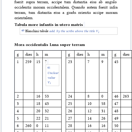
fuerit supra terram, accipe tum distantia eius ab angulo
occidentis moram occidentalem. Quando autem fuerit infra
terram, tum distantia eius a gradu orientis accipe moram
orientalem.
Tabula more infantis in utero matris
Blanchini tabule
add. by the scribe above the title V
1
Mora occidentalis Luna super terram
g
dies
h
m
g
dies
h
m
g
dies
1
259
15
?
23
7
9
45
Unclear
value
V
1
2
16
53
24
8
0
46
263
3
18
43
25
10
58
47
4
20
32
26
12
31
48
5
22
21
27
14
26
49
6
260
0
11
28
16
16
50