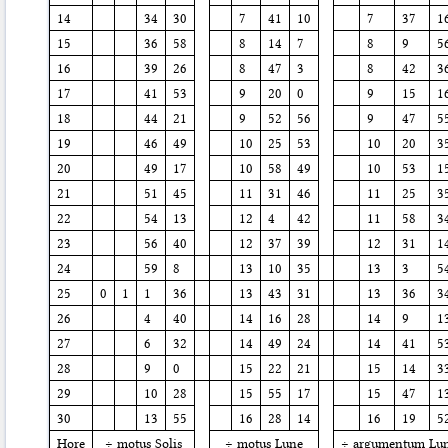
14
34
30
7
41
10
7
37
1
15
36
58
8
14
7
8
9
5
16
39
26
8
47
3
8
42
3
17
41
53
9
20
0
9
15
1
18
44
21
9
52
56
9
47
5
19
46
49
10
25
53
10
20
3
20
49
17
10
58
49
10
53
1
21
51
45
11
31
46
11
25
3
22
54
13
12
4
42
11
58
3
23
56
40
12
37
39
12
31
1
24
59
8
13
10
35
13
3
5
25
0
1
1
36
13
43
31
13
36
3
26
4
40
14
16
28
14
9
1
27
6
32
14
49
24
14
41
5
28
9
0
15
22
21
15
14
3
29
10
28
15
55
17
15
47
1
30
13
55
16
28
14
16
19
5
Hore
÷ motus Solis
÷ motus Lune
÷ argumentum Lu