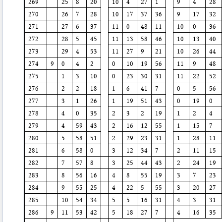
269
25
8
20
10
4
27
1
9
4
28
270
26
7
28
10
17
37
36
9
17
32
271
27
6
37
11
0
48
11
10
0
36
272
28
5
45
11
13
58
46
10
13
40
273
29
4
53
11
27
9
21
10
26
44
274
9
0
4
2
0
10
19
56
11
9
48
275
1
3
10
0
23
30
31
11
22
52
276
2
2
18
1
6
41
7
0
5
56
277
3
1
26
1
19
51
43
0
19
0
278
4
0
35
2
3
2
19
1
2
4
279
4
59
43
2
16
12
55
1
15
7
280
5
58
51
2
29
23
31
1
28
11
281
6
58
0
3
12
34
7
2
11
15
282
7
57
8
3
25
44
43
2
24
19
283
8
56
16
4
8
55
19
3
7
23
284
9
55
25
4
22
5
55
3
20
27
285
10
54
34
5
5
16
31
4
3
31
286
9
11
53
42
5
18
27
7
4
16
35