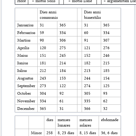
Hore
÷ motus Solis
÷ motus Lune
÷ argumentum Lu
Dies anni
Dies anni
communis
bissextilis
Januarius
31
365
31
365
Februarius
59
334
60
334
Martius
90
306
91
307
Aprilis
120
275
121
276
Maius
151
245
152
246
Iunius
181
214
182
215
Iulius
212
184
213
185
Augustus
243
153
244
154
September
273
122
274
125
October
304
92
305
93
November
334
61
335
62
December
365
31
366
32
dies
menses
menses
ebdomade
lunares
solares
Minor
258
8, 23 dies
8, 15 dies
36, 6 dies