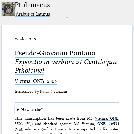
Ptolemaeus
Arabus et Latinus
☰
Work C.3.19
Pseudo-Giovanni Pontano
Expositio in verbum 51 Centiloquii
Ptholomei
Vienna, ÖNB, 5503
transcribed by Paula Neumann
How to cite?
This transcription has been made from MS
Vienna, ÖNB,
5503
(
V
) and checked against MS
Vienna, ÖNB, 10534
1
(
V
), whose significant variants are reported in footnotes.
2