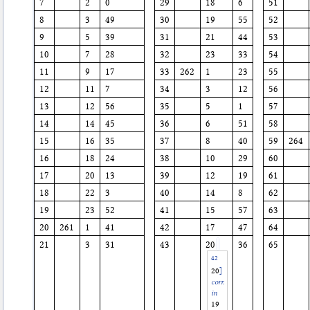
7
2
0
29
18
6
51
8
3
49
30
19
55
52
9
5
39
31
21
44
53
10
7
28
32
23
33
54
11
9
17
33
262
1
23
55
12
11
7
34
3
12
56
13
12
56
35
5
1
57
14
14
45
36
6
51
58
15
16
35
37
8
40
59
264
16
18
24
38
10
29
60
17
20
13
39
12
19
61
18
22
3
40
14
8
62
19
23
52
41
15
57
63
20
261
1
41
42
17
47
64
21
3
31
43
20
36
65
20
]
corr.
in
19