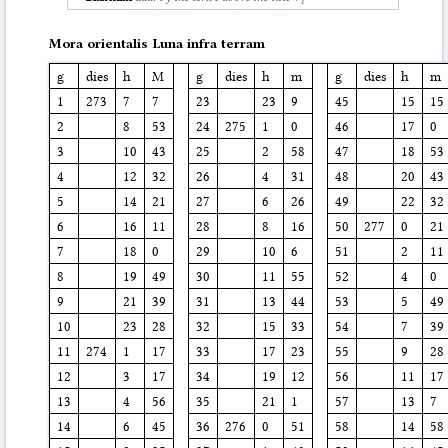
1
Mora orientalis Luna infra terram
g
dies
h
M
g
dies
h
m
g
dies
h
m
1
273
7
7
23
23
9
45
15
15
2
8
53
24
275
1
0
46
17
0
3
10
43
25
2
58
47
18
53
4
12
32
26
4
31
48
20
43
5
14
21
27
6
26
49
22
32
6
16
11
28
8
16
50
277
0
21
7
18
0
29
10
6
51
2
11
8
19
49
30
11
55
52
4
0
9
21
39
31
13
44
53
5
49
10
23
28
32
15
33
54
7
39
11
274
1
17
33
17
23
55
9
28
12
3
17
34
19
12
56
11
17
13
4
56
35
21
1
57
13
7
14
6
45
36
276
0
51
58
14
58