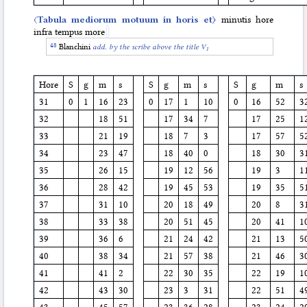
〈
Tabula mediorum motuum in horis et〉
minutis hore
infra tempus more
Blanchini
add. by the scribe above the title V
1
Hore
S
g
m
s
S
g
m
s
S
g
m
s
31
0
1
16
23
0
17
1
10
0
16
52
3
32
18
51
17
34
7
17
25
1
33
21
19
18
7
3
17
57
5
34
23
47
18
40
0
18
30
3
35
26
15
19
12
56
19
3
1
36
28
42
19
45
53
19
35
5
37
31
10
20
18
49
20
8
3
38
33
38
20
51
45
20
41
1
39
36
6
21
24
42
21
13
5
40
38
34
21
57
38
21
46
3
41
41
2
22
30
35
22
19
1
42
43
30
23
3
31
22
51
4