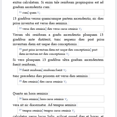
exitus calculatum. Si enim tale residuum propinquius est ad
gradum ascendentis cum
cum
]
quam
V
2
13 gradibus versus quamcumque partem ascendentis, sic dies
prius inventus est verus dies seminis.
verus dies seminis
]
dies verus casus seminis
V
2
Verum ubi residuum a gradu ascendentis plusquam 13
gradibus ante distiterit, tunc sequens dies post prius
inventum diem est usque dies conceptionis.
post prius inventum diem est usque dies conceptionis
]
post
diem inventum est dies conceptionis
V
2
Si vero plusquam 13 gradibus
ultra gradum ascendentem
fuerit residuum,
fuerit residuum
]
residuum fuerit
V
2
tunc precedens dies priorem est verus dies seminis.
dies seminis
]
dies casus seminis
V
2
Quarto an hora seminis
hora seminis
]
hora casus seminis
V
2
vera sit sic discernatur. Ad tempus seminis
tempus seminis
]
tempus casus seminis
V
2
calculetur verus locus Solis, scilicet quoad dies et horas, et