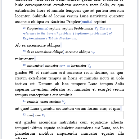
huic correspondenti extrahetur ascensio recta Solis, ex qua
extrahentur hore et minuta temporis que ad partem seorsum
locentur. Subinde ad locum verum Lune nativitatis queretur
ascensio obliqua ex doctrina Propleu
〈matis〉
septimi.
Propleu
〈matis〉
septimi
]
septimi Probleumatis
V
. This is a
2
reference to the ‘seventh problem’
(‘septimum probleuma’) of
Regiomontanus’s Tabule directionum
.
Ab ea ascensione obliqua
ab ea ascensione obliqua
]
ascensio obliqua
V
2
minuantur
minuantur
]
minuatur
corr. ex
inveniatur
V
2
gradus 90 et residuum erit ascensio recta decime, ex qua
iterum extrahetur tempus in horis et minutis sicuti in Sole
factum est. Demum ab hoc tempore Lune tempus Solis
superius inventum referatur aut minuatur et exurget verum
tempus conceptionis aut seminis
seminis
]
casus seminis
V
2
ad quod Luna queratur secundum verum locum eius, et ipsa
ipsa
]
ipse
V
2
erit gradus ascendens nativitatis cum equatione adiecta
tempori ultimo equato calculetur ascendens aut Luna, sed in
planetarum motibus inquirendis minuatur equatio illa
adiecta.