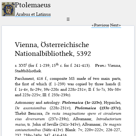
Ptolemaeus
Arabus et Latinus
☰
Previous
Next
Vienna, Österreichische
Nationalbibliothek, 5392
1
th
s. XVI
(for f. 1-239; 15
c. for f. 241-413).
Prov.:
Vienna,
Stadtbibliothek.
Parchment, 416 f., composite MS made of two main parts,
the first of which (f. 1-239) was copied by three hands (I:
f. 1r-4v, 8r-29v, 39r-220r and 228r-231v; II: f. 5r-7r, 30r-38v
and 223r-225v; III: f. 233r-239r).
Astronomy and astrology:
Ptolemaica
(1r-225v)
; Hypsicles,
De ascensionibus
(228r-231v);
Ptolemaica
(233r-237r)
;
Thebit Bencora,
De recta imaginatione spere et circulorum
eius diversorum
(237r-239r); Albumasar,
Introductorium
maius
, tr. John of Seville (241r-345v); Albumasar,
De magnis
coniunctionibus
(346r-413v). Blank: 7v, 220v-222v, 226-227,
232, 239v-240v, 347, 414-416.