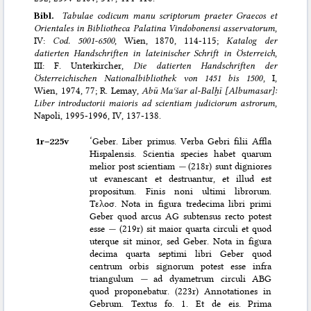
Bibl.
Tabulae codicum manu scriptorum praeter Graecos et
Orientales in Bibliotheca Palatina Vindobonensi asservatorum
,
IV:
Cod. 5001-6500
, Wien, 1870, 114-115;
Katalog der
datierten Handschriften in lateinischer Schrift in Österreich
,
III: F. Unterkircher,
Die datierten Handschriften der
Österreichischen Nationalbibliothek von 1451 bis 1500
, I,
Wien, 1974, 77; R. Lemay,
Abū Maʿšar al-Balḫī [Albumasar]:
Liber introductorii maioris ad scientiam judiciorum astrorum
,
Napoli, 1995-1996, IV, 137-138.
1r–⁠225v
‘Geber. Liber primus. Verba Gebri filii Affla
Hispalensis. Scientia species habet quarum
melior post scientiam
—
(218r) sunt digniores
ut evanescant et destruantur, et illud est
propositum. Finis noni ultimi librorum.
Τελοσ. Nota in figura tredecima libri primi
Geber quod arcus AG subtensus recto potest
esse
—
(219r) sit maior quarta circuli et quod
uterque sit minor, sed Geber. Nota in figura
decima quarta septimi libri Geber quod
centrum orbis signorum potest esse infra
triangulum
—
ad dyametrum circuli ABG
quod proponebatur. (223r) Annotationes in
Gebrum. Textus fo. 1. Et de eis. Prima