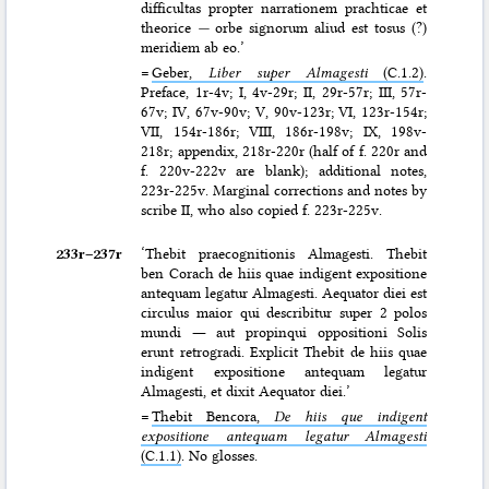
difficultas propter narrationem prachticae et
theorice
—
orbe signorum aliud est tosus (?)
meridiem ab eo.’
=
Geber,
Liber super Almagesti
(C.1.2)
.
Preface, 1r-4v; I, 4v-29r; II, 29r-57r; III, 57r-
67v; IV, 67v-90v; V, 90v-123r; VI, 123r-154r;
VII, 154r-186r; VIII, 186r-198v; IX, 198v-
218r; appendix, 218r-220r (half of f. 220r and
f. 220v-222v are blank); additional notes,
223r-225v. Marginal corrections and notes by
scribe II, who also copied f. 223r-225v.
233r–⁠237r
‘Thebit praecognitionis Almagesti. Thebit
ben Corach de hiis quae indigent expositione
antequam legatur Almagesti. Aequator diei est
circulus maior qui describitur super 2 polos
mundi ― aut propinqui oppositioni Solis
erunt retrogradi. Explicit Thebit de hiis quae
indigent expositione antequam legatur
Almagesti, et dixit Aequator diei.’
=
Thebit Bencora,
De hiis que indigent
expositione antequam legatur Almagesti
(C.1.1)
. No glosses.