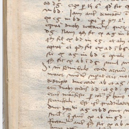
blank space (so that a search ends
at word boundaries).
Publications
Conference
Arabic Works
Arabic Manuscripts
Latin Works
Latin Manuscripts
Latin Early Prints
Images
Texts
beta
Glossary
Resources