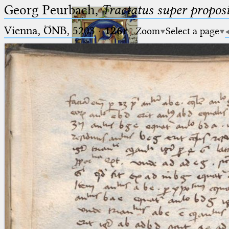
Georg Peurbach,
Tractatus super proposi
Vienna, ÖNB, 5203
·
126r
Zoom
Select a page
Ptolemaeus
Arabus et Latinus
🔎︎
_
(the underscore) is the placeholder
Start
for exactly one character.
%
(the percent sign) is the
Project
placeholder for no, one or more
Team
than one character.
%%
(two percent signs) is the
News
placeholder for no, one or more
than one character, but not for
Jobs