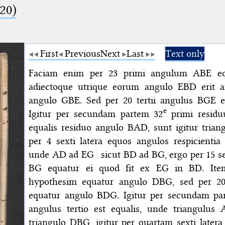
20)
First
Previous
Next
Last
Text only
Faciam enim per 23 primi angulum ABE e
adiectoque utrique eorum angulo EBD erit 
angulo GBE. Sed per 20 tertii angulus BGE 
e
Igitur per secundam partem 32
primi residu
equalis residuo angulo BAD, sunt igitur triangu
per 4 sexti latera equos angulos respicientia 
unde AD ad EG
sicut BD ad BG, ergo per 15 se
BG equatur ei quod fit ex EG in BD. It
hypothesim equatur angulo DBG, sed per 20
equatur angulo BDG. Igitur per secundam par
angulus tertio est equalis, unde triangulus
triangulo DBG, igitur per quartam sexti latera 