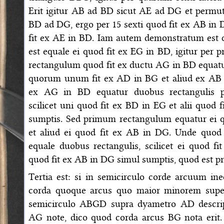
Erit igitur AB ad BD sicut AE ad DG et permu
BD ad DG, ergo per 15 sexti quod fit ex AB in 
fit ex AE in BD. Iam autem demonstratum est 
est equale ei quod fit ex EG in BD, igitur per
rectangulum quod fit ex ductu AG in BD equatu
quorum unum fit ex AD in BG et aliud ex AB 
ex AG in BD equatur duobus rectangulis p
scilicet uni quod fit ex BD in EG et alii quod 
sumptis. Sed primum rectangulum equatur ei 
et aliud ei quod fit ex AB in DG. Unde quod
equale duobus rectangulis, scilicet ei quod fi
quod fit ex AB in DG simul sumptis, quod est p
Tertia est: si in semicirculo corde arcuum in
corda quoque arcus quo maior minorem supera
semicirculo ABGD supra dyametro AD descri
AG note, dico quod corda arcus BG nota erit