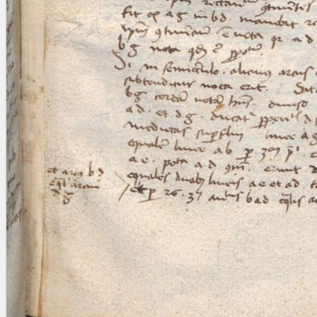
Licenses
·
FAQ
·
Contact
·
Impressum
·
Privacy
· 2013
Print 🖨