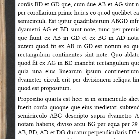
cordis BD et GD que, cum due AB et AG sint no
per corollarium prime huius eo quod quelibet ea
semicirculi. Est igitur quadrilaterum ABGD inf
dyametri AG et BD sunt note, tunc per premi
que fiunt ex AB in GD et ex BG in AD nota
autem quod fit ex AB in GD est notum eo qu
rectangulum continentes sint note. Quo ablato
quod fit ex AG in BD manebit rectangulum quo
quia una eius linearum ipsum continentiu
dyameter circuli erit per divisionem reliqua lin
quod est propositum.
Propositio quarta est hec: si in semicirculo ali
fuerit corda quoque que eius medietati subtendi
semicirculo ABG descripto supra dyametro
notam habens, diviso arcu BG per equa per 29 te
AB, BD, AD et DG ducatur perpendicularis DF