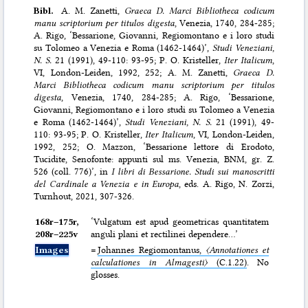
Bibl.
A. M. Zanetti,
Graeca D. Marci Bibliotheca codicum
manu scriptorium per titulos digesta
, Venezia, 1740, 284-285;
A. Rigo, ‘Bessarione, Giovanni, Regiomontano e i loro studi
su Tolomeo a Venezia e Roma (1462-1464)’,
Studi Veneziani,
N. S.
21 (1991), 49-110: 93-95; P. O. Kristeller,
Iter Italicum
,
VI, London-Leiden, 1992, 252; A. M. Zanetti,
Graeca D.
Marci Bibliotheca codicum manu scriptorium per titulos
digesta
, Venezia, 1740, 284-285; A. Rigo, ‘Bessarione,
Giovanni, Regiomontano e i loro studi su Tolomeo a Venezia
e Roma (1462-1464)’,
Studi Veneziani, N. S.
21 (1991), 49-
110: 93-95; P. O. Kristeller,
Iter Italicum
, VI, London-Leiden,
1992, 252; O. Mazzon, ‘Bessarione lettore di Erodoto,
Tucidite, Senofonte: appunti sul ms. Venezia, BNM, gr. Z.
526 (coll. 776)’, in
I libri di Bessarione. Studi sui manoscritti
del Cardinale a Venezia e in Europa
, eds. A. Rigo, N. Zorzi,
Turnhout, 2021, 307-326.
168r–⁠175r,
‘Vulgatum est apud geometricas quantitatem
208r–⁠225v
anguli plani et rectilinei dependere…’
Images
=
Johannes Regiomontanus,
〈Annotationes et
calculationes in Almagesti〉
(C.1.22)
. No
glosses.