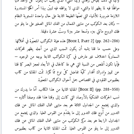
وأتينا في ذلك بقياس برهانيّ وبيّنّا الشيء الذي يجب أن يكون كلّ واحد منها
موافقًا فيه لما يظهر لنا والشيء الذي لا يوافقه فيه لنبيّن بهذا أمر الحركة المستديرة
اللازمة ضرورة للأشياء التي تعمّها الطبيعة الثابتة على حال واحدة المستوية النظام
— وكان بعد الكوكب من منتهى الشمال من الفك المائل الصغير على ما يتلو من
فلك البروج مائتي جزء وتسعة عشر جزءًا وستّ عشرة دقيقة.
هذه هيئة الكواكب المتحيّرة في أفلاكها.
[
Book I, Part 2
]
(pp. 262–286)
وعلى حسب ما قلنا يشبه أن يكون السبب الذي من أجله يظهر للحركات
السماويّة اختلاف غير عارض في كرة الكواكب الثابتة بوجه من الوجوه —
فإنّها تكون أنقص من النسبة التي هي لها كالحال في الأبعاد لعجز البصر كما قلنا
عن تمييز وإدراك أقدار كمّيّة تفاضل كلّ نوع ممّا ذكرنا. تمّت المقالة من كتاب
بطلميوس القلودي في اقتصاص جمل أحوال الكواكب المتحيّرة.
المقالة الثانية من هذا الكتاب. أمّا ما يدرك من
[
Book II
]
(pp. 288–350)
نسب الحركات الفلكيّة بالأرصاد التي كانت إلى وقتنا هذا فقد وصفنا أكثره —
والذي يجتمع من الجداول الثالثة هو بعد منتهى شمال الفلك المائل عن فلك
التدوير من أوج فلك التدوير إلى ما يتقدّم من القوس العليا. والذي يجتمع من
الجداول الرابعة هو بعد مركز الكوكب من منتهى شمال الفلك المائل عن فلك
التدوير إلى ما يتلو من القوس العليا. تمّت المقالة الثانية من كتاب بطلميوس