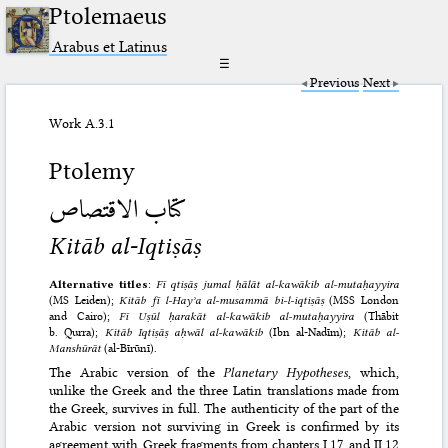
Ptolemaeus
Arabus et Latinus
☰
Previous
Next
Work A.3.1
Ptolemy
كتاب الاقتصاص
Kitāb al-Iqtiṣāṣ
Alternative titles
:
Fī qtiṣāṣ jumal ḥālāt al-kawākib al-mutaḥayyira
(MS Leiden);
Kitāb fī l-Hayʾa al-musammā bi-l-iqtiṣāṣ
(MSS London
and Cairo);
Fī Uṣūl ḥarakāt al-kawākib al-mutaḥayyira
(Thābit
b. Qurra);
Kitāb Iqtiṣāṣ aḥwāl al-kawākib
(Ibn al-Nadīm);
Kitāb al-
Manshūrāt
(al-Bīrūnī).
The Arabic version of the
Planetary Hypotheses
, which,
unlike the Greek and the three Latin translations made from
the Greek, survives in full. The authenticity of the part of the
Arabic version not surviving in Greek is confirmed by its
agreement with Greek fragments from chapters I.17 and II.12