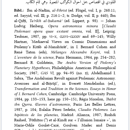
القلودي في اقتصاص جمل أحوال الكواكب المتحيّرة. وهي تمام الكتاب.
Bibl.:
Ibn al-Nadīm,
al-Fihrist
(
ed. Flügel
, vol. I, p. 268:11;
ed. Sayyid
, vol. III, p. 216:1–2;
tr. Dodge
, vol. II, p. 640); Ibn
al-Qifṭī,
Taʾrīkh al-ḥukamāʾ
(
ed. Lippert
, p. 98). —
Johan
Ludvig Heiberg,
Opera astronomica minora
[
Claudii
Ptolemaei opera quae exstant omnia
, vol. II], Leipzig:
Teubner, 1907
, pp.
vi
–
x
,
clxvi
–
clxxiv
and 69–145;
Willy
Hartner, ‘Mediaeval Views on Cosmic Dimensions and
Ptolemy’s Kitāb al-Manshūrāt’, in I. Bernard Cohen and
René Taton (eds),
Mélanges Alexandre Koyré
, vol. I:
L’aventure de la science
, Paris: Hermann, 1964, pp. 254–282
;
Bernard R. Goldstein,
The Arabic Version of Ptolemy’s
Planetary Hypotheses
, Philadelphia: American Philosophical
Society, 1967
;
GAS VI
, pp. 94–95 (no.
ii
);
Abdelhamid I.
Sabra, ‘The Andalusian Revolt against Ptolemaic Astronomy.
Averroes and al-Biṭrūjī’, in Everett Mendelsohn (ed.),
Transformation and Tradition in the Sciences. Essays in Honor
of I. Bernard Cohen
, Cambridge: Cambridge University Press,
1984, pp. 133–153
, here pp. 150–151;
Régis Morelon,
Thābit
ibn Qurra. Œuvres d’astronomie
, Paris: Les Belles Lettres,
1987
, p. 104;
Eulalia Pérez Sedeño,
Claudio Ptolomeo. Las
hipótesis de los planetas
, Madrid: Alianza, 1987
;
Roshdi
Rashed, ‘Fūthīṭos (?) et al-Kindī sur « l’illusion lunaire »’, in
Marie-Odile Goulet-Cazé, Goulven Madec and Denis