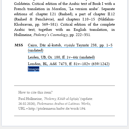
Goldstein. Critical edition of the Arabic text of Book I with a
French translation in Morelon, ‘La version arabe’. Separate
editions of: chapter I.21 (Rashed), a part of chapter II.12
(Rashed & Penchèvre), and chapters I.10–15 (Nikfahm-
Khubravan, pp. 569–581). Critical edition of the complete
Arabic text, together with an English translation, in
Hullmeine,
Ptolemy’s Cosmology
, pp. 222–351.
MSS
Cairo,
Dār al-kutub
,
riyāḍa
Taymūr 238, pp. 1–5
(undated)
Leiden,
UB
, Or. 180, ff. 1v–44r (undated)
London,
BL
, Add. 7473, ff. 81v–102v (639/1242)
Images
How to cite this item?
Paul Hullmeine,
‘Ptolemy,
Kitāb al-Iqtiṣāṣ
’
(update:
26.02.2026
),
Ptolemaeus Arabus et Latinus. Works
,
URL = http://ptolemaeus.badw.de/work/194.