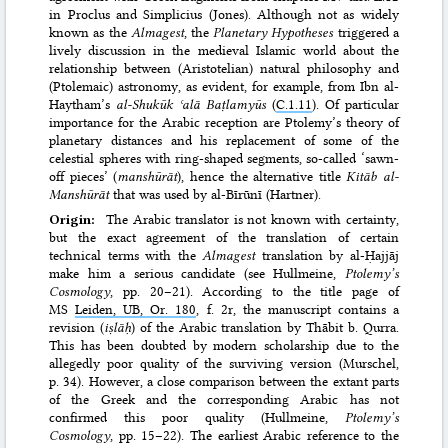
in Proclus and Simplicius (Jones). Although not as widely
known as the
Almagest
, the
Planetary Hypotheses
triggered a
lively discussion in the medieval Islamic world about the
relationship between (Aristotelian) natural philosophy and
(Ptolemaic) astronomy, as evident, for example, from Ibn al-
Haytham’s
al-Shukūk ʿalā Baṭlamyūs
(
C.1.11
). Of particular
importance for the Arabic reception are Ptolemy’s theory of
planetary distances and his replacement of some of the
celestial spheres with ring-shaped segments, so-called ‘sawn-
off pieces’ (
manshūrāt
), hence the alternative title
Kitāb al-
Manshūrāt
that was used by al-Bīrūnī (Hartner).
Origin:
The Arabic translator is not known with certainty,
but the exact agreement of the translation of certain
technical terms with the
Almagest
translation by al-Ḥajjāj
make him a serious candidate (see Hullmeine,
Ptolemy’s
Cosmology
, pp. 20–21). According to the title page of
MS
Leiden, UB, Or. 180
, f. 2r, the manuscript contains a
revision (
iṣlāḥ
) of the Arabic translation by Thābit b. Qurra.
This has been doubted by modern scholarship due to the
allegedly poor quality of the surviving version (Murschel,
p. 34). However, a close comparison between the extant parts
of the Greek and the corresponding Arabic has not
confirmed this poor quality (Hullmeine,
Ptolemy’s
Cosmology
, pp. 15–22). The earliest Arabic reference to the