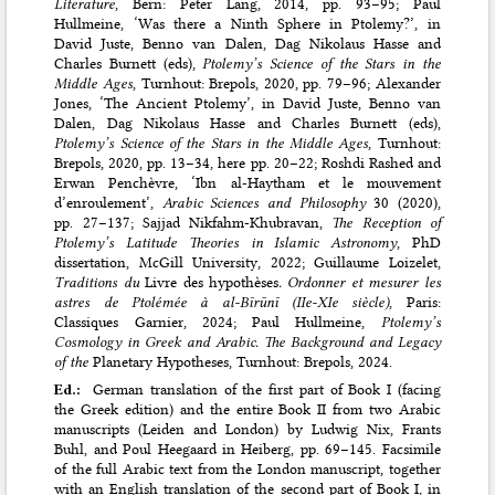
Literature
, Bern: Peter Lang, 2014, pp. 93–95
;
Paul
Hullmeine, ‘Was there a Ninth Sphere in Ptolemy?’, in
David Juste, Benno van Dalen, Dag Nikolaus Hasse and
Charles Burnett (eds),
Ptolemy’s Science of the Stars in the
Middle Ages
, Turnhout: Brepols, 2020, pp. 79–96
;
Alexander
Jones, ‘The Ancient Ptolemy’, in David Juste, Benno van
Dalen, Dag Nikolaus Hasse and Charles Burnett (eds),
Ptolemy’s Science of the Stars in the Middle Ages
, Turnhout:
Brepols, 2020, pp. 13–34
, here pp. 20–22;
Roshdi Rashed and
Erwan Penchèvre, ‘Ibn al-Haytham et le mouvement
d’enroulement’,
Arabic Sciences and Philosophy
30 (2020),
pp. 27–137
;
Sajjad Nikfahm-Khubravan,
The Reception of
Ptolemy’s Latitude Theories in Islamic Astronomy
, PhD
dissertation, McGill University, 2022
;
Guillaume Loizelet,
Traditions du
Livre des hypothèses
. Ordonner et mesurer les
astres de Ptolémée à al-Bīrūnī (IIe-XIe siècle)
, Paris:
Classiques Garnier, 2024
;
Paul Hullmeine,
Ptolemy’s
Cosmology in Greek and Arabic. The Background and Legacy
of the
Planetary Hypotheses, Turnhout: Brepols, 2024
.
Ed.:
German translation of the first part of Book I (facing
the Greek edition) and the entire Book II from two Arabic
manuscripts (Leiden and London) by Ludwig Nix, Frants
Buhl, and Poul Heegaard in Heiberg, pp. 69–145. Facsimile
of the full Arabic text from the London manuscript, together
with an English translation of the second part of Book I, in