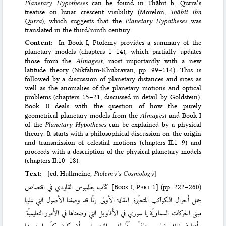
Planetary Hypotheses
can be found in Thābit b. Qurra’s
treatise on lunar crescent visibility (Morelon,
Thābit ibn
Qurra
), which suggests that the
Planetary Hypotheses
was
translated in the third/ninth century.
Content:
In Book I, Ptolemy provides a summary of the
planetary models (chapters 1–14), which partially updates
those from the
Almagest
, most importantly with a new
latitude theory (Nikfahm-Khubravan, pp. 99–114). This is
followed by a discussion of planetary distances and sizes as
well as the anomalies of the planetary motions and optical
problems (chapters 15–21, discussed in detail by Goldstein).
Book II deals with the question of how the purely
geometrical planetary models from the
Almagest
and Book I
of the
Planetary Hypotheses
can be explained by a physical
theory. It starts with a philosophical discussion on the origin
and transmission of celestial motions (chapters II.1–9) and
proceeds with a description of the physical planetary models
(chapters II.10–18).
Text:
[ed. Hullmeine,
Ptolemy’s Cosmology
]
كتاب بطلميوس القلودي في اقتصاص
[
Book I, Part 1
]
(pp. 222–260)
جمل أحوال الكواكب المتحيّرة. المقالة الأولى. إنّا قد وصفنا الأصول التي عليها
مبنى الحركات السماويّة يا سوري في الأقاويل التي وضعناها في الأمور التعليميّة.