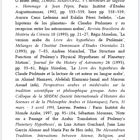
O’Brien (eds),
ΣΟΦΙΗΣ ΜΑΙΗΤΟΡΕΣ. « Chercheurs de sagesse
». Hommage à Jean Pépin
, Paris: Institut d’Études
Augustiniennes, 1992, pp. 533–559
, here pp. 558–559;
Aurora Cano Ledesma and Eulalia Pérez Sedeño, ‘«Las
hipotesis de los planetas» de Claudio Ptolomeo y su
recepcion entre los astronomos arabes’,
Revista Brasileira de
História da Ciência
10 (1993), pp. 21–27
;
Régis Morelon, ‘La
version arabe du
Livre des hypothèses
de Ptolémée’,
Mélanges de l’Institut Dominicain d’Etudes Orientales
21
(1993), pp. 7–85
;
Andrea Murschel, ‘The Structure and
Function of Ptolemy’s Physical Hypotheses of Planetary
Motion’,
Journal for the History of Astronomy
26 (1995),
pp. 33–61
;
Régis Morelon, ‘Le
Livre des hypothèses
de
Claude Ptolémée et la lecture de cet auteur en langue arabe’,
in Ahmad Hasnawi, Abdelali Elamrani-Jamal and Maroun
Aouad (eds),
Perspectives arabes et médiévales sur la
tradition scientifique et philosophique grecque. Actes du
Colloque de la SIHSPAI (Societé Internationale d’Histoire des
Sciences et de la Philosophie Arabes et Islamiques), Paris, 31
mars - 3 avril 1993
, Leuven: Peeters / Paris: Institut du
Monde Arabe, 1997, pp. 95–104
;
Sébastien Moureau, ‘Note
on a Passage of the Arabic Translation of Ptolemy's
Planetary Hypotheses
’, in Luis Arturo Guichard, Juan Luis
García Alonso and María Paz de Hoz (eds),
The Alexandrian
Tradition. Interactions between Science, Religion, and