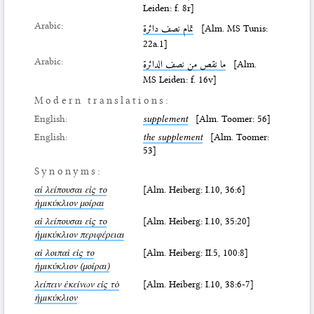
Leiden: f. 8r]
Arabic:
تمام نصف دائرة
[Alm. MS Tunis:
22a.1]
Arabic:
ما نقص من نصف الدائرة
[Alm.
MS Leiden: f. 16v]
Modern translations:
English:
supplement
[Alm. Toomer: 56]
English:
the supplement
[Alm. Toomer:
53]
Synonyms:
αἱ λείπουσαι εἰς το
[Alm. Heiberg: I.10, 36:6]
ἡμικύκλιον μοίραι
αἱ λείπουσαι εἰς το
[Alm. Heiberg: I.10, 35:20]
ἡμικύκλιον περιφέρειαι
αἱ λοιπαὶ εἰς το
[Alm. Heiberg: II.5, 100:8]
ἡμικύκλιον (μοίραι)
λείπειν ἐκείνων εἰς τὸ
[Alm. Heiberg: I.10, 38:6-7]
ἡμικύκλιον