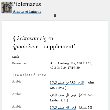
Ptolemaeus
Arabus et Latinus
☰
ἡ λείπουσα εἰς το
ἡμικύκλιον
‘supplement’
Greek
References:
Alm. Heiberg: II.5, 100:4; I.10,
42:2-3; I.10, 47:19-20
Translated into:
Arabic:
القوس الباقية من نصف الدائرة
[Alm.
MS Tunis: ]
Arabic:
قوس باقي نصف الدائرة
[Alm. MS
Leiden: f. 7r]
Arabic:
قوس لتمام نصف الدائرة
[Alm. MS