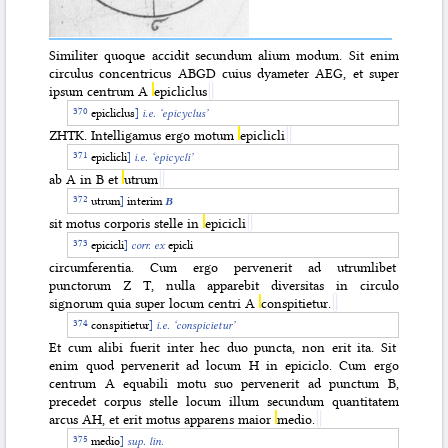
Similiter quoque accidit secundum alium modum. Sit enim
circulus concentricus ABGD cuius dyameter AEG, et super
ipsum centrum A
epicliclus
epicliclus
]
i.e. ‘epicyclus’
ZHTK. Intelligamus ergo motum
epiclicli
epiclicli
]
i.e. ‘epicycli’
ab A in B et
utrum
utrum
]
interim
B
sit motus corporis stelle in
epicicli
epicicli
]
corr. ex
epicli
circumferentia. Cum ergo pervenerit ad utrumlibet
punctorum Z T, nulla apparebit di
versitas in circulo
signorum quia super locum centri A
conspitietur.
conspitietur
]
i.e. ‘conspicietur’
Et cum alibi fuerit inter hec duo puncta, non erit ita. Sit
enim quod pervenerit ad locum H in epiciclo. Cum ergo
centrum A equabili motu suo pervenerit ad punctum B,
precedet corpus stelle locum illum secundum quantitatem
arcus AH, et erit motus apparens maior
medio.
medio
]
sup. lin.