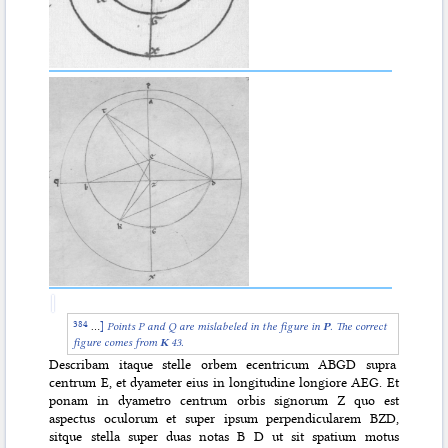
…
]
Points P and Q are mislabeled in the figure in
P
. The correct
figure comes from
K
43.
Describam itaque stelle orbem ecentricum ABGD supra
centrum E, et dyameter eius in longitudine longiore AEG. Et
ponam in dyametro centrum orbis signorum Z quo est
aspectus oculorum et super ipsum perpendicularem BZD,
sitque stella super duas notas B D ut sit spatium motus