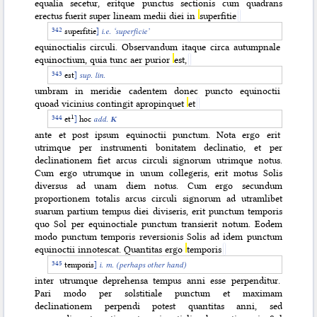
equalia secetur, eritque punctus sectionis cum quadrans
erectus fuerit super lineam medii diei in
superfitie
superfitie
]
i.e. ‘superficie’
equinoctialis circuli. Observandum itaque circa autumpnale
equinoctium, quia tunc aer purior
est,
est
]
sup. lin.
umbram in meridie cadentem donec puncto equinoctii
quoad vicinius contingit apropinquet
et
‌1
et
]
hoc
add.
K
ante et post ipsum equinoctii punctum. Nota ergo erit
utrimque per instrumenti bonitatem declinatio, et per
declinationem fiet arcus circuli signorum utrimque notus.
Cum ergo utrumque in unum collegeris, erit motus Solis
diversus ad unam diem notus. Cum ergo secundum
proportionem totalis arcus circuli signorum ad utramlibet
suarum partium tempus diei diviseris, erit punctum temporis
quo Sol per equinoctiale punctum transierit notum. Eodem
modo punctum temporis reversionis Solis ad idem punctum
equinoctii innotescat. Quantitas ergo
temporis
temporis
]
i. m. (perhaps other hand)
inter utrumque deprehensa tempus anni esse perpenditur.
Pari modo per solstitiale punctum et maximam
declinationem perpendi potest quantitas anni, sed