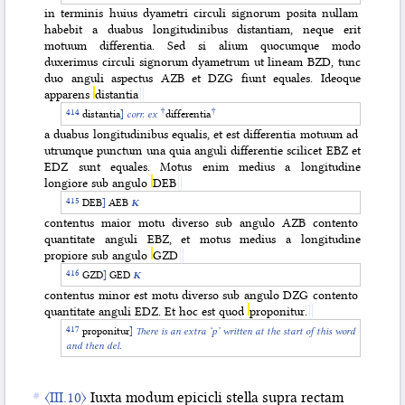
in terminis huius dyametri circuli signorum posita nullam
habebit a duabus longitudinibus distantiam, neque erit
motuum differentia. Sed si alium quocumque modo
duxerimus circuli signorum dyametrum ut lineam BZD, tunc
duo anguli aspectus AZB et DZG fiunt equales. Ideoque
apparens
distantia
†
†
distantia
]
corr. ex
differentia
a duabus longitudinibus equalis, et est differentia motuum ad
utrumque punctum una quia anguli differentie scilicet EBZ et
EDZ sunt equales. Motus enim medius a longitudine
longiore sub angulo
DEB
DEB
]
AEB
K
contentus maior motu diverso sub angulo AZB contento
quantitate anguli EBZ, et motus medius a longitudine
propiore sub angulo
GZD
GZD
]
GED
K
contentus minor est motu diverso sub angulo DZG contento
quantitate anguli EDZ. Et hoc est quod
proponitur.
proponitur
]
There is an extra ‘p’ written at the start of this word
and then
del.
〈III.10〉
Iuxta modum epicicli stella supra rectam