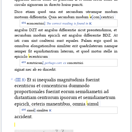
circulo signorum in directo huius puncti.
Dico etiam quod una est secundum utrumque modum
motuum differentia. Quia secundum modum
e
[
con
]
centrici
econcentrici
]
The correct reading is found in
K
.
angulus DZT est angulus differentie sicut preostendimus, et
secundum modum epicicli est angulus differentie BDZ. At
isti cum sint coalterni sunt equales. Palam ergo quod in
omnibus elongationibus similiter erit quadrilaterum namque
semper fit equidistantium laterum, et quod motus stelle in
epiciclo
ecentricum
ecentricum
]
perhaps
corr. ex
concentrici
signat nec ab eo discedit.
〈III.8〉
Et si inequalis magnitudinis fuerint
ecentricus et concentricus dummodo
proportionales fuerint eorum semidiametri ad
distantiam centrorum ipsorum et semidiametrum
epicicli, ceteris manentibus, omnia
simul
simul
]
similiter
K
accident.