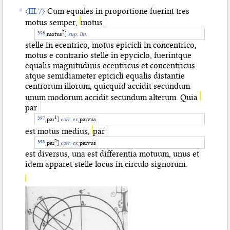
〈III.7〉
Cum equales in proportione fuerint tres
motus semper,
motus
‌2
motus
]
sup. lin.
stelle in ecentrico, motus epicicli in concentrico,
motus e contrario stelle in epyciclo, fuerintque
equalis magnitudinis ecentricus et concentricus
atque semidiameter epicicli equalis distantie
centrorum illorum, quicquid accidit secundum
unum modorum accidit secundum alterum. Quia
par
‌1
par
]
corr. ex
parvus
est motus medius,
par
‌2
par
]
corr. ex
parvus
est diversus, una est differentia motuum, unus et
idem apparet stelle locus in circulo signorum.