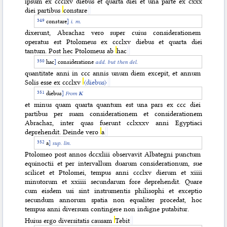
ipsum ex ccclxv diebus et quarta diei et una parte ex cxxx
diei partibus
constare
constare
]
i. m.
dixerunt, Abrachaz vero super cuius considerationem
operatus est Ptolomeus ex ccclxv diebus et quarta diei
tantum. Post hec Ptolomeus ab
hac
hac
]
consideratione
add. but then del.
quantitate anni in ccc annis unum diem excepit, et annum
Solis esse ex ccclxv
〈diebus〉
diebus
]
From
K
et minus quam quarta quantum est una pars ex ccc diei
partibus per suam considerationem et considerationem
Abrachaz, inter quas fuerunt cclxxxv anni Egyptiaci
deprehendit. Deinde vero
a
a
]
sup. lin.
Ptolomeo post annos dccxliii observavit Albategni punctum
equinoctii et per intervallum duarum considerationum, sue
scilicet et Ptolomei, tempus anni ccclxv dierum et xiiii
minutorum et xxiiii secundarum fore deprehendit. Quare
cum eisdem usi sint instrumentis philisophi et exceptio
secundum annorum spatia non equaliter procedat, hoc
tempus anni diversum contingere non indigne putabitur.
Huius ergo diversitatis causam
Tebit