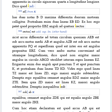
apparentis in circulo signorum quarta a longitudine longiore.
Dico quod
〈ad〉
ad
]
From
K
has duas notas B D maxima differentia duorum
motuum
colligitur. Protraham enim duas lineas EB ED. Ex hoc ergo
patet quod proportio EBZ anguli ad quatuor
rectos
rectos
]
est
add.
sup. lin. (other hand)
sicut arcus differentie ad totum circulum quoniam AEB est
sub arcu motus medii AB et angulus AZB est sub arcu motus
apparentis PQ et superfluum quod est inter eos est angulus
propositus EBZ. Cum vero ambo motus conveniant ad
utramque longitudinem, dico quod non erigitur maior
angulus in circulo ABGD utrolibet istorum supra lineam EZ.
Erigantur enim duo anguli aput punctum T et aput punctum
K, et protraham duas lineas TD KD. Vides ergo quod linea
TZ maior est linea ZD; ergo maiori angulo subtenditur.
Demptis ergo equalibus remanet angulus EDZ maior angulo
ZTE. Item quia ZD maior est linea KZ, maiori angulo
subtenditur. Demptis inequalibus
sub
sub
]
ab
K
equalibus, remanet angulus ZDE qui est equalis angulo ZBE
maior angulo ZKE.
Cum hoc etiam declaratum est quod arcus AB qui est