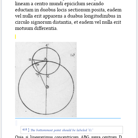
lineam a centro mundi epiciclum secando
eductam in duobus locis sectionum posita, eadem
vel nulla erit apparens a duabus longitudinibus in
circulo signorum distantia, et eadem vel nulla erit
motuum differentia.
]
The bottommost point should be labeled ‘G.’
Quia si lineaverimus concentricum ABG supra centrum D