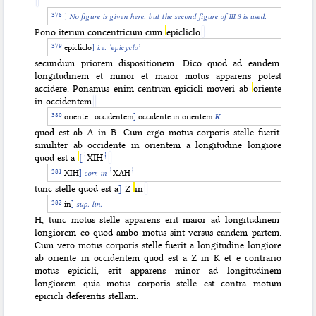
]
No figure is given here, but the second figure of III.3 is used.
Pono iterum concentricum cum
epicliclo
epicliclo
]
i.e. ‘epicyclo’
secundum priorem dispositionem. Dico quod ad eandem
longitudinem et minor et maior motus apparens potest
accidere. Ponamus enim centrum epicicli moveri ab
oriente
in occidentem
oriente…occidentem
]
occidente in orientem
K
quod est ab A in B. Cum ergo motus corporis stelle fuerit
similiter ab occidente in orientem a longitudine longiore
†
†
quod est a
[
XIH
†
†
XIH
]
corr. in
XAH
tunc stelle quod est a
]
Z
in
in
]
sup. lin.
H, tunc motus stelle apparens erit maior ad longitudinem
longiorem eo quod ambo motus sint versus eandem partem.
Cum vero motus corporis stelle fuerit a longitudine longiore
ab oriente in occidentem quod est a Z in K et e contrario
motus epicicli, erit apparens minor ad longitudinem
longiorem quia motus corporis stelle est contra motum
epicicli deferentis stellam.