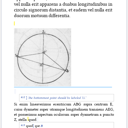
vel nulla erit apparens a duabus longitudinibus in
circulo signorum distantia, et eadem vel nulla erit
duorum motuum differentia.
]
The bottommost point should be labeled ‘G.’
Si enim lineaverimus ecentricum ABG supra centrum E,
cuius dyameter super utramque longitudinem transiens AEG,
et posuerimus aspectum oculorum super dyametrum a puncto
Z, stella
quod
quod
]
que
B