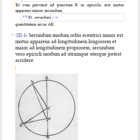
Et cum pervenit ad punctum K in epiciclo, erit motus
apparens minor secundum
Et…secundum
]
i. m.
quantitatem arcus AK.
〈III.4〉
Secundum modum orbis ecentrici minor est
motus apparens ad longitudinem longiorem et
maior ad longitudinem propiorem, secundum
vero epicicli modum ad utramque uterque potest
accidere.