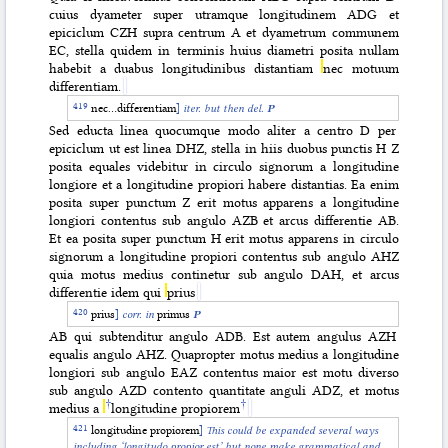
cuius dyameter super utramque longitudinem ADG et
epiciclum CZH supra centrum A et dyametrum communem
EC, stella quidem in terminis huius diametri posita nullam
habebit a duabus longitudinibus distantiam
nec motuum
differentiam.
nec…differentiam
]
iter.
but then
del.
P
Sed educta linea quocumque modo aliter a centro D per
epiciclum ut est linea DHZ, stella in hiis duobus punctis H Z
posita equales videbitur in circulo signorum a longitudine
longiore et a longitudine propiori habere distantias. Ea enim
posita super punctum Z erit motus apparens a longitudine
longiori contentus sub angulo AZB et arcus differentie AB.
Et ea posita super punctum H erit motus apparens
in circulo
signorum a longitudine propiori contentus sub angulo AHZ
quia motus medius continetur sub angulo DAH, et arcus
differentie idem qui
prius
prius
]
corr. in
primus
P
AB qui subtenditur angulo ADB. Est autem angulus AZH
equalis angulo AHZ. Quapropter motus medius a longitudine
longiori sub angulo EAZ contentus maior est motu diverso
sub angulo AZD contento quantitate anguli ADZ, et motus
†
†
medius a
longitudine propiorem
longitudine propiorem
]
This could be expanded several ways
including ‘longitudo propior est’ but none make grammatical and