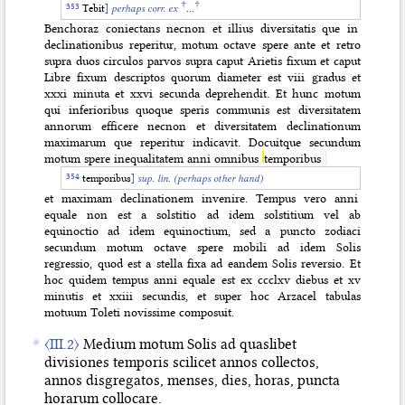
†
†
Tebit
]
perhaps
corr. ex
...
Benchoraz coniectans
necnon et illius diversitatis que in
declinationibus reperitur, motum octave spere ante et retro
supra duos circulos parvos supra caput Arietis fixum et caput
Libre fixum descriptos quorum diameter est viii gradus et
xxxi minuta et xxvi secunda deprehendit. Et hunc motum
qui inferioribus quoque speris communis est diversitatem
annorum efficere necnon et diversitatem declinationum
maximarum que reperitur indicavit. Docuitque secundum
motum spere inequalitatem anni omnibus
temporibus
temporibus
]
sup. lin.
(perhaps other hand)
et maximam declinationem invenire. Tempus vero anni
equale non est a solstitio ad idem solstitium vel ab
equinoctio ad idem equinoctium, sed a puncto zodiaci
secundum motum octave spere mobili ad idem Solis
regressio, quod est a stella fixa ad eandem Solis reversio. Et
hoc quidem tempus anni equale est ex ccclxv diebus et xv
minutis et xxiii secundis, et super hoc Arzacel tabulas
motuum Toleti novissime composuit.
〈III.2〉
Medium motum Solis ad quaslibet
divisiones temporis scilicet annos collectos,
annos disgregatos, menses, dies, horas, puncta
horarum collocare.