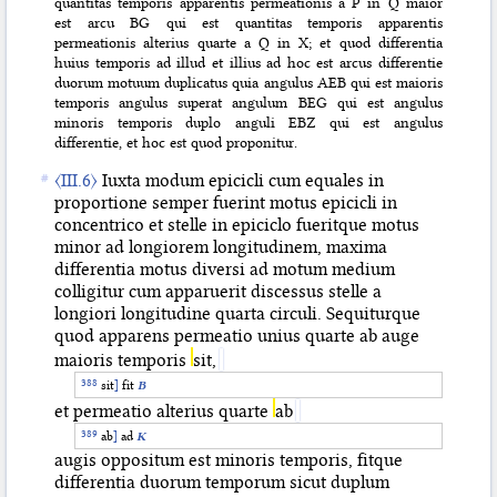
quantitas temporis apparentis permeationis a P in Q maior
est arcu BG qui est quantitas temporis apparentis
permeationis alterius quarte a Q in X; et quod differentia
huius temporis ad illud et illius ad hoc est arcus differentie
duorum motuum duplicatus quia angulus AEB qui est maioris
temporis angulus superat angulum BEG qui est angulus
minoris temporis duplo anguli EBZ qui est angulus
differentie, et hoc est quod proponitur.
〈III.6〉
Iuxta modum epicicli cum equales in
proportione semper fuerint motus epicicli in
concentrico et stelle in epiciclo fueritque motus
minor ad longiorem longitudinem, maxima
differentia motus diversi ad motum medium
colligitur cum apparuerit discessus stelle a
longiori longitudine quarta circuli. Sequiturque
quod apparens permeatio unius quarte ab auge
maioris temporis
sit,
sit
]
fit
B
et permeatio alterius quarte
ab
ab
]
ad
K
augis oppositum est minoris temporis, fitque
differentia duorum temporum sicut duplum