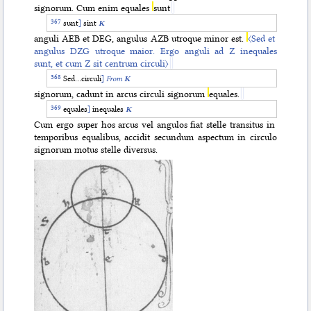
signorum. Cum enim equales
sunt
sunt
]
sint
K
anguli AEB et DEG, angulus AZB utroque minor est.
〈Sed et
angulus DZG utroque maior. Ergo anguli ad Z inequales
sunt, et cum Z sit centrum circuli〉
Sed…circuli
]
From
K
signorum, cadunt in arcus circuli signorum
equales.
equales
]
inequales
K
Cum ergo super hos arcus vel angulos fiat stelle transitus in
temporibus equalibus, accidit secundum aspectum in circulo
signorum motus stelle diversus.