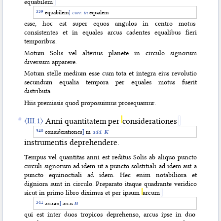
equabilem
equabilem
]
corr. in
equalem
esse, hoc est super equos angulos in centro motus
consistentes et in equales arcus cadentes equalibus fieri
temporibus.
Motum Solis vel alterius
planete in circulo signorum
diversum apparere.
Motum stelle medium esse cum tota et integra eius revolutio
secundum equalia tempora per equales motus fuerit
distributa.
Hiis premissis quod proposuimus prosequamur.
〈III.1〉
Anni quantitatem per
considerationes
considerationes
]
in
add.
K
instrumentis deprehendere.
Tempus vel quantitas anni est reditus Solis ab aliquo puncto
circuli signorum ad idem ut a puncto solstitiali ad idem aut a
puncto equinoctiali ad idem. Hec enim notabiliora et
digniora sunt in circulo. Preparato itaque quadrante veridico
sicut in primo libro diximus et per ipsum
arcum
arcum
]
arcu
B
qui est inter duos tropicos deprehenso, arcus ipse in duo