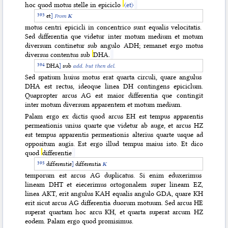
hoc quod motus stelle in epiciclo
〈et〉
et
]
From
K
motus centri epicicli in concentrico sunt equalis velocitatis.
Sed differentia que videtur inter motum medium et motum
diversum continetur sub angulo ADH; remanet ergo motus
diversus contentus sub
DHA.
DHA
]
sub
add.
but then
del.
Sed spatium huius motus erat quarta circuli, quare angulus
DHA est rectus, ideoque linea DH contingens epiciclum.
Quapropter arcus AG est maior differentia que contingit
inter motum diversum apparentem et motum medium.
Palam ergo ex dictis quod arcus EH est tempus apparentis
permeationis unius quarte que videtur ab auge, et arcus HZ
est tempus apparentis
permeationis alterius quarte usque ad
oppositum augis. Est ergo illud tempus maius isto. Et dico
quod
differentie
differentie
]
differentia
K
temporum est arcus AG duplicatus. Si enim eduxerimus
lineam DHT et eiecerimus ortogonalem super lineam EZ,
linea AKT, erit angulus KAH equalis angulo GDA, quare KH
erit sicut arcus AG differentia duorum motuum. Sed arcus HE
superat quartam hoc arcu KH, et quarta superat arcum HZ
eodem. Palam ergo quod promisimus.