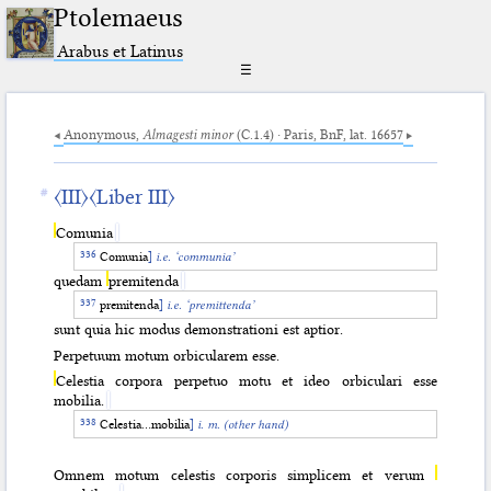
Ptolemaeus
Arabus et Latinus
☰
Anonymous,
Almagesti minor
(C.1.4) · Paris, BnF, lat. 16657
〈III〉
〈Liber III〉
Comunia
Comunia
]
i.e. ‘communia’
quedam
premitenda
premitenda
]
i.e. ‘premittenda’
sunt quia hic modus demonstrationi est aptior.
Perpetuum motum orbicularem esse.
Celestia corpora perpetuo motu et ideo orbiculari esse
mobilia.
Celestia…mobilia
]
i. m.
(other hand)
Omnem motum celestis corporis simplicem et verum