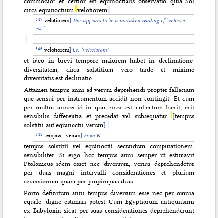
commodior et certior est equinoctialis observatio quia Sol
circa equinoctium
velotiorem
velotiorem
]
This appears to be a mistaken reading of ‘velocior
est.’
velotiorem
]
i.e. ‘velociorem’
et ideo in brevi tempore maiorem habet in declinatione
diversitatem, circa solstitium vero tarde et minime
diversitatis est declinatio.
Attamen tempus anni ad verum deprehendi propter fallaciam
que sensui per instrumentum accidit non contingit. Et cum
per multos annos id in quo error est collectum fuerit, erit
sensibilis differentia et precedat vel subsequatur
[
tempus
solstitii aut equinoctii verum
]
tempus…verum
]
From
K
tempus solstitii vel equinoctii secundum computationem
sensibiliter. Si ergo hoc tempus anni semper ut estimavit
Ptolomeus idem esset nec diversum, verius deprehendetur
per duas magni intervalli considerationes et plurium
reversionum quam per propinquas duas.
Porro definitum anni tempus diversum esse nec per omnia
equale |digne estimari potest. Cum Egyptiorum antiquissimi
ex Babylonia sicut per suas considerationes deprehenderunt