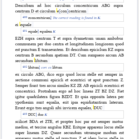
Describam ad hoc circulum concentricum ABG supra
centrum D et circulum
e
[
con
]
centricum
econcentricum
]
The correct reading is found in
K
.
ei
equale
equale
]
equalem
K
EZH supra centrum T et supra dyametrum unam ambobus
communem per duo centra et longitudinem longiorem quod
est punctum E transeuntem. Et describam epiciclum KZ supra
centrum B secundum spatium DT. Cum sumpsero arcum AB
secundum
libitum
libitum
]
corr. ex
libtum
ex circulo ABG, dico ergo quod locus stelle est semper in
sectione communi epicicli et ecentrici ut aput punctum Z.
Semper fiunt tres arcus similes KZ ZE AB epicicli ecentrici et
concentrici. Protraham ergo ad hoc lineas ZT BZ DZ. Fiet
igitur quadrilatera figura BZDT. Et quia opposita latera per
ypothesim sunt equalia, erit ipsa equidistantium laterum.
Erunt ergo tres anguli sibi invicem equales,
DUC
DUC
]
duo
K
scilicet BDA et ZTE, et propter hoc par est semper motus
medius, et tercius angulus KBZ. Eritque apparens locus stelle
super lineam DZ. Quare secundum utrumque modum est
apparens motus stelle ad punctum Z et idem locus stelle in