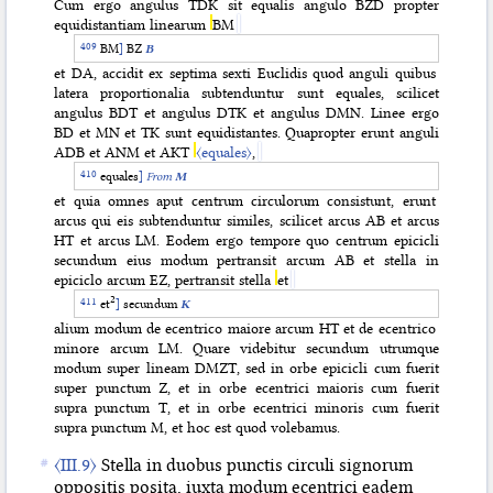
Cum ergo angulus TDK sit equalis angulo BZD propter
equidistantiam linearum
BM
BM
]
BZ
B
et DA, accidit ex septima sexti Euclidis quod anguli quibus
latera proportionalia subtenduntur sunt equales, scilicet
angulus BDT et angulus DTK et angulus DMN. Linee ergo
BD et MN et TK sunt equidistantes. Quapropter erunt anguli
ADB et ANM et AKT
〈equales〉
,
equales
]
From
M
et quia omnes aput centrum circulorum consistunt, erunt
arcus qui eis subtenduntur similes, scilicet arcus AB et arcus
HT et arcus LM. Eodem ergo tempore quo centrum epicicli
secundum eius modum pertransit arcum AB et stella in
epiciclo arcum EZ, pertransit stella
et
‌2
et
]
secundum
K
alium modum de ecentrico maiore arcum HT et de ecentrico
minore arcum LM. Quare videbitur secundum utrumque
modum super lineam DMZT, sed in orbe epicicli cum fuerit
super punctum Z, et in orbe ecentrici maioris cum fuerit
supra punctum T, et in orbe ecentrici minoris cum fuerit
supra punctum M, et hoc est quod volebamus.
〈III.9〉
Stella in duobus punctis circuli signorum
oppositis posita, iuxta modum ecentrici eadem