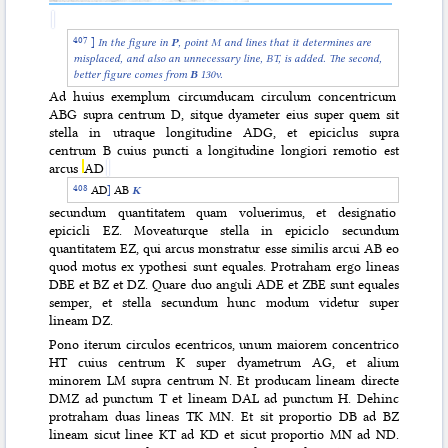
]
In the figure in
P
, point M and lines that it determines are
misplaced, and also an unnecessary line, BT, is added. The second,
better figure comes from
B
130v.
Ad huius exemplum circumducam circulum concentricum
ABG supra centrum D, sitque dyameter eius super quem sit
stella in utraque longitudine ADG, et epiciclus supra
centrum B cuius puncti a longitudine longiori remotio est
arcus
AD
AD
]
AB
K
secundum quantitatem quam voluerimus, et designatio
epicicli EZ. Moveaturque stella in epiciclo secundum
quantitatem EZ, qui arcus monstratur esse similis arcui AB eo
quod motus ex
ypothesi sunt equales. Protraham ergo lineas
DBE et BZ et DZ. Quare duo anguli ADE et ZBE sunt equales
semper, et stella secundum hunc modum videtur super
lineam DZ.
Pono iterum circulos ecentricos, unum maiorem concentrico
HT cuius centrum K super dyametrum AG, et alium
minorem LM supra centrum N. Et producam lineam directe
DMZ ad punctum T et lineam DAL ad punctum H. Dehinc
protraham duas lineas TK MN. Et sit proportio DB ad BZ
lineam sicut linee KT ad KD et sicut proportio MN ad ND.