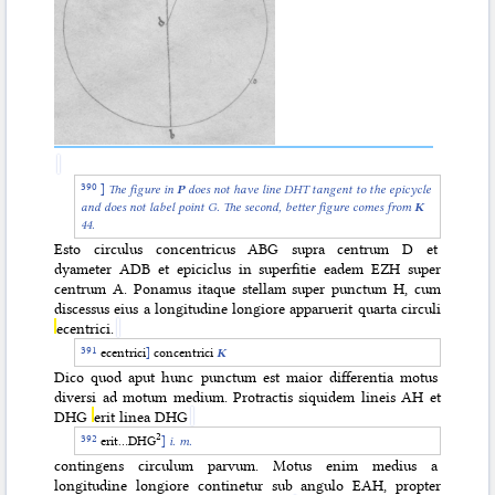
]
The figure in
P
does not have line DHT tangent to the epicycle
and does not label point G. The second, better figure comes from
K
44.
Esto circulus concentricus ABG supra centrum D et
dyameter ADB et epiciclus in superfitie eadem EZH super
centrum A. Ponamus itaque stellam super punctum H, cum
discessus eius a longitudine longiore apparuerit quarta circuli
ecentrici.
ecentrici
]
concentrici
K
Dico quod aput hunc punctum est maior differentia motus
diversi ad motum medium. Protractis siquidem lineis AH et
DHG
erit linea DHG
‌2
erit…DHG
]
i. m.
contingens circulum parvum. Motus enim medius a
longitudine longiore continetur sub angulo EAH, propter