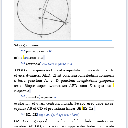
Sit ergo
primus
primus
]
primum
K
orbis
〈e〉
centricus
ecentricus
]
Full word is found in
K
.
ABGD supra quem motus stelle equabilis cuius centrum sit E
et eius dyameter AED. Et sit punctum longitudinis longioris
a terra punctum A, et D punctum longitudinis propioris
terre. Sitque super dyametrum AED nota Z a qua est
suspectus
suspectus
]
aspectus
K
oculorum, et quasi centrum mundi. Secabo ergo duos arcus
equales AB et GD et protraham lineas BE
BZ GE
BZ…GE
]
supr. lin. (perhaps other hand)
GZ. Dico ergo quod cum stella equabilem habeat motum in
arcubus AB GD, diversum tam apparenter habet in circulo