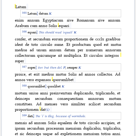
Latum
Latum
]
datum
K
enim annum Egyptiacum sive Romanum sive annum
Arabum cum anno Solis
equari
equari
]
This should read
‘equali’
K
confer, et secundum eorum proportionem de ccclx gradibus
idest de toto circulo sume. Et productum quod est motus
medius ad unum annum datum per numerum annorum
collectorum quicumque sit multiplica. Et circulos integros
super
super
]
iter. but then
del.
P
; semper
K
proice, et erit medius motus Solis ad annos collectos. Ad
annos vero expansos
quorumlibet
quorumlibet
]
quoslibet
K
motum unius anni preinventum duplicando, triplicando, et
deinceps secundum consequentiam annorum motum
constitues. Ad menses vero similiter scilicet secundum
proportionem
dat
〈i〉
dati
]
The ‘i’ is illeg. because of wormhole.
mensis ad annum Solis equalem de toto circulo accipies, et
ipsum secundum processum mensium duplicabis, triplicabis,
et sic deinceps usque ad expletionem mensium totius anni.