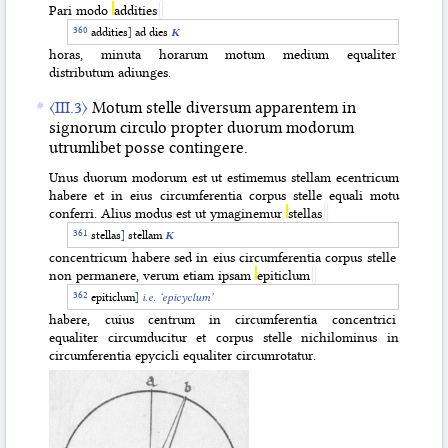
Pari modo
addities
addities
]
ad dies
K
horas, minuta horarum motum medium equaliter
distributum adiunges.
〈III.3〉
Motum stelle diversum apparentem in
signorum circulo propter duorum modorum
utrumlibet posse contingere.
Unus duorum modorum est ut estimemus stellam ecentricum
habere et in eius circumferentia corpus stelle equali motu
conferri. Alius modus est ut ymaginemur
stellas
stellas
]
stellam
K
concentricum habere sed in eius circumferentia corpus stelle
non permanere, verum etiam ipsam
epiticlum
epiticlum
]
i.e. ‘epicyclum’
habere, cuius centrum in circumferentia concentrici
equaliter circumducitur et corpus stelle nichilominus in
circumferentia epycicli equaliter circumrotatur.