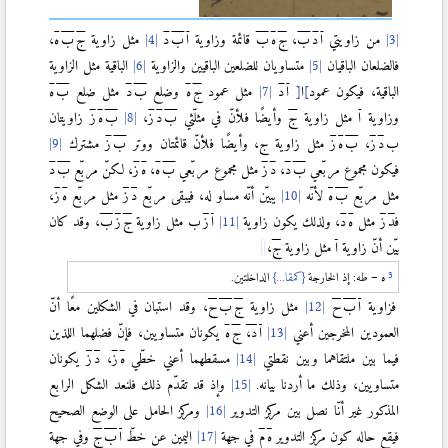
من زاويتي
ا
د
ب
،
ج
ه
ب
قائمة وزاوية
ا
ب
د
مثل زاوية
ج
ب
ه
،
فالضلعان الباقيان
متساويان للضلعين الباقيين والزاوية
الباقية مثل الزاوية
الباقية، فيكون عمود
]
ا
[
ا
د
مثل عمود
ج
ه
وضلع
ب
د
مثل ضلع
ب
ه
وزاوية
ا
مثل زاوية
ج
وأيضًا فلأنّ في مثلّثي
ب
د
ز
،
ب
ه
ز
زاويتان
ب
د
ز
،
ب
ه
ز
مثل زاوية ج، وأيضًا فلأنّ
قائمتان ووتر
ب
ز
مشترك
فيكون مجموع مربّعي
ب
د
،
د
ز
مثل مجموع مربّعي
ب
ه
،
ه
ز
، لكنّ مربّع
ب
د
مثل مربّع
ب
ه
لأنّه
يبيّن أنّه مساو له، فيبقى مربّع
د
ز
مثل مربّع
ه
ز
،
ف
د
ز
مثل
ه
د
، ولذلك يكون زاوية
ا
ز
ب مثل زاوية
ج
ز
ب
، وقد كان
بيّن أنّ زاوية
ا
مثل زاوية
ج
،
ه – طه: إذ الخارجة
{كمقا...}
الداخلتين.
فزاوية
ا
ب
ح
مثل زاوية
ج
ب
ح
، وقد استبان في الشكلين معًا أنّ
العمودين المخرجين أعني
ا
د،
ج
ه
يكونان متساويين، فإنّ فضلهما اللذين
فيما بين ملتقاهما وبين نقطتي
مسقطهما أعني خطّي
ه
ز
،
د
ز
يكونان
متساويين، وذلك ما أردنا بيانه.
وإذ قد تقدّم ذلك فلنعد الشكل الرابع
المذكور غير أنّا نصل بين مركز التدوير
ومركز الحامل على الوضع الصحيح
فيقع حاله كون مركز التدوير
ه
م
في جهة
اليمين عن خطّ
ا
ب
ج
وفي جهة