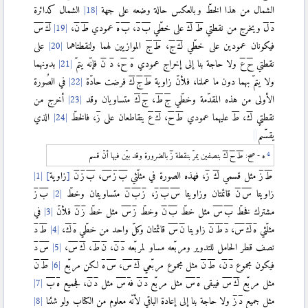
الشمال من هذا الخطّ وبالعكس حالة وضعه على جهة
الشمال كدائرة
د
ل
ويخرج من نقطتي
ط
ك
على خطّي
ب
د
،
ب
ه
عمودي
ط
ن
،
ك
س
فيكونان عمودين على خطّي
ك
ج
،
ط
ج
الموازيين لهما ولنقطتاهما
على
نقطتي
ح
ع
ولا حاجة بنا إلى إخراج عمودي
ه
ح
،
د
ن
فإنّه يتمّ
بدونهما
ولا يتمّ بهما دون ما عملنا، فلأنّ زاوية
ط
ج
ك
فرضت حادّة
في الصُورة
الأولى من هذه المقدّمة وخطّي
ج
ط
،
ج
ك
متساويان وقد
أخرج من
نقطتي
ك
،
ط
عليهما عمودي
ط
ح
،
ك
ع
يتقاطعان على
ز
، فالخطّ
الذي
يقسّم
ه - صح:
ط
ح
ك
بنصفين يمرّ بنقطة
ز
بالضرورة وقد بيّن فيها أنّ قسم
ط
ز
مثل قسمي
ك
ز
، فهذه الصورة في مثلّثي
ب
ز
س
،
ب
ز
ن
[
زاوية
]
زاويتا
س
ن
قائمتان وزاويتا
س
ب
ز
،
ز
ب
ن
متساويتان وخطّ
ب
ز
مشترك فخطّ
ب
س
مثل خطّ
ب
ن
وخطّ
ز
س
مثل خطّ
ز
ن
فلأنّ
في
مثلّثي
ه
ك
س
،
د
ط
ن
زاويتا
ن
س
قائمتان وكلّ واحد من خطّي
ه
ك
،
ط
د
نصف قطر الحامل للتدوير ومربّعه مساو لمربّعه
د
ن
،
ن
ط
،
ك
س
،
س
د
فيكون مجموع
د
ن
،
ط
ن
مثل مجموع مربّعي
ك
س
،
س
ه
لكن مربّع
ط
ن
مثل مربّع
ك
س
فيبقى
ه
س
مثل مربّع
د
ن
ف
ه
س
مثل
د
ن
، فجميع
ه
ب
مثل جميع
د
ز
ولا حاجة بنا إلى إعادة الباقي لأنّه معلوم من الكتاب ولو شئنا