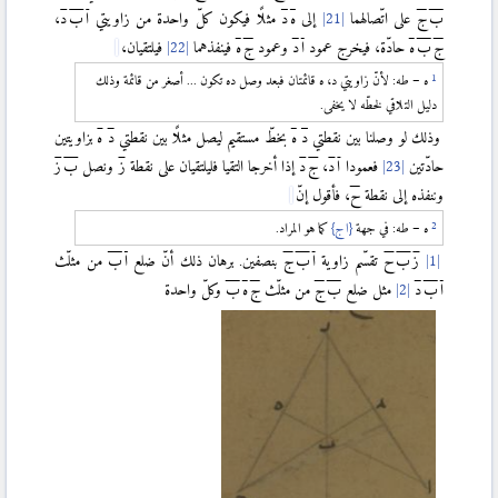
ب
ج
على اتّصالهما
إلى
ه
د
مثلًا فيكون كلّ واحدة من زاويتي
ا
ب
د
،
ج
ب
ه
حادّة، فيخرج عمود
ا
د
وعمود
ج
ه
فينفذهما
فيلتقيان،
ه – طه: لأنّ زاويتي د، ه قائمتان فبعد وصل ده تكون ... أصغر من قائمة وذلك
دليل التلاقي لخطّه لا يخفى.
وذلك لو وصلنا بين نقطتي
د
ه
بخطّ مستقيم ليصل مثلًا بين نقطتي
د
ه
بزاويتين
حادّتين
فعمودا
ا
د
،
ج
د
إذا أخرجا التقيا فليلتقيان على نقطة
ز
ونصل
ب
ز
وننفذه إلى نقطة
ح
، فأقول إنّ
ه – طه: في جهة
{ا ج}
كما هو المراد.
ز
ب
ح
تقسّم زاوية
ا
ب
ج
بنصفين. برهان ذلك أنّ ضلع
ا
ب
من مثلّث
ا
ب
د
مثل ضلع
ب
ج
من مثلّث
ج
ه
ب
وكلّ واحدة