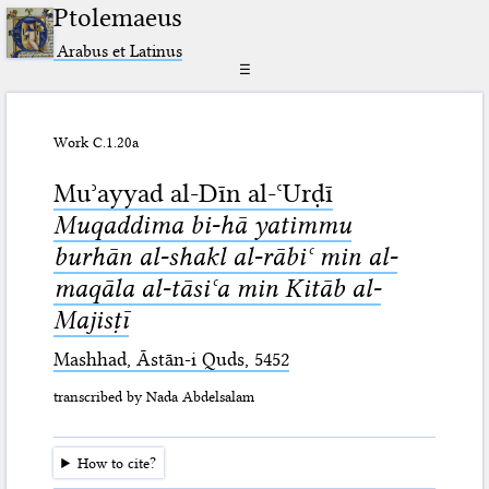
Ptolemaeus
Arabus et Latinus
☰
Work C.1.20a
Muʾayyad al-Dīn al-ʿUrḍī
Muqaddima bi-hā yatimmu
burhān al-shakl al-rābiʿ min al-
maqāla al-tāsiʿa min Kitāb al-
Majisṭī
Mashhad, Āstān-i Quds, 5452
transcribed by Nada Abdelsalam
How to cite?