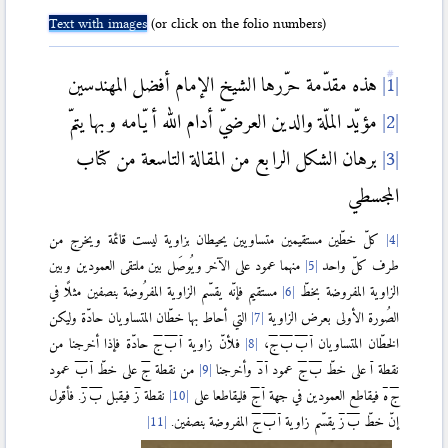
Text with images
(or click on the folio numbers)
هذه مقدّمة حرّرها الشيخ الإمام أفضل المهندسين
مؤيّد الملّة والدين العرضيّ أدام الله أيّامه وبها يتمّ
برهان الشكل الرابع من المقالة التاسعة من كتاب
المجسطي
كلّ خطّين مستقيمين متساويين يحيطان بزاوية ليست قائمة ويخرج من
طرف كلّ واحد
منهما عمود على الآخر ويُوصَل بين ملتقى العمودين وبين
الزاوية المفروضة بخطّ
مستقيم فإنّه يقسّم الزاوية المفرُوضة بنصفين مثلًا في
الصُورة الأولى بعرض الزاوية
التي أحاط بها خطّان المتساويان حادّة وليكن
الخطّان المتساويان
ا
ب
ب
ج
،
فلأنّ زاوية
ا
ب
ج
حادّة فإذا أخرجنا من
نقطة
ا
على خطّ
ب
ج
عمود
ا
د
وأخرجنا
من نقطة
ج
على خطّ
ا
ب
عمود
ج
ه
فيقاطع العمودين في جهة
ا
ج
فليقاطعا على
نقطة
ز
فيقبل
ب
ز
. فأقول
إنّ خطّ
ب
ز
يقسّم زاوية
ا
ب
ج
المفروضة بنصفين.