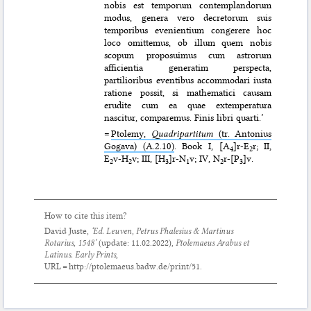
nobis est temporum contemplandorum
modus, genera vero decretorum suis
temporibus evenientium congerere hoc
loco omittemus, ob illum quem nobis
scopum proposuimus cum astrorum
afficientia generatim perspecta,
partilioribus eventibus accommodari iusta
ratione possit, si mathematici causam
erudite cum ea quae extemperatura
nascitur, comparemus. Finis libri quarti.’
=
Ptolemy,
Quadripartitum
(tr. Antonius
Gogava) (A.2.10)
. Book I, [A
]r-E
r; II,
4
2
E
v-H
v; III, [H
]r-N
v; IV, N
r-[P
]v.
2
2
3
1
2
3
How to cite this item?
David Juste,
‘Ed. Leuven, Petrus Phalesius & Martinus
Rotarius, 1548’
(update:
11.02.2022
),
Ptolemaeus Arabus et
Latinus. Early Prints
,
URL = http://ptolemaeus.badw.de/print/51.