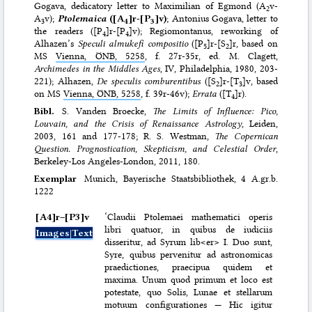
Gogava, dedicatory letter to Maximilian of Egmond (A
v-
2
A
v);
Ptolemaica
([A
]r-[P
]v)
; Antonius Gogava, letter to
3
4
3
the readers ([P
]r-[P
]v); Regiomontanus, reworking of
4
4
Alhazen’s
Speculi almukefi compositio
([P
]r-[S
]r, based on
5
2
MS
Vienna, ÖNB, 5258
, f. 27r-35r, ed. M. Clagett,
Archimedes in the Middles Ages
, IV, Philadelphia, 1980, 203-
221); Alhazen,
De speculis comburentibus
([S
]r-[T
]v, based
2
3
on MS
Vienna, ÖNB, 5258
, f. 39r-46v);
Errata
([T
]r).
4
Bibl.
S. Vanden Broecke,
The Limits of Influence: Pico,
Louvain, and the Crisis of Renaissance Astrology
, Leiden,
2003, 161 and 177-178; R. S. Westman,
The Copernican
Question. Prognostication, Skepticism, and Celestial Order
,
Berkeley-Los Angeles-London, 2011, 180.
Exemplar
Munich, Bayerische Staatsbibliothek, 4 A.gr.b.
1222
[A4]r–⁠[P3]v
‘Claudii Ptolemaei mathematici operis
libri quatuor, in quibus de iudiciis
Images|Text
disseritur, ad Syrum lib<er> I. Duo sunt,
Syre, quibus pervenitur ad astronomicas
praedictiones, praecipua quidem et
maxima. Unum quod primum et loco est
potestate, quo Solis, Lunae et stellarum
motuum configurationes — Hic igitur