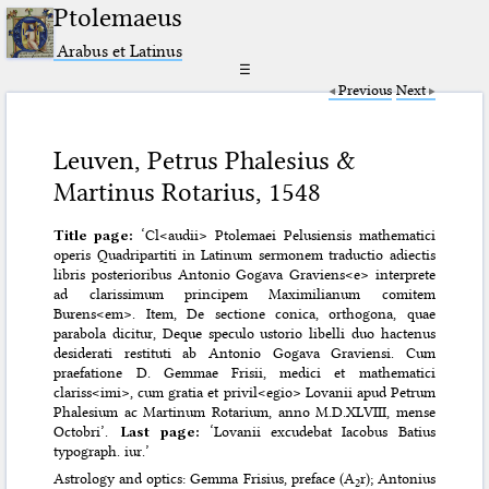
Ptolemaeus
Arabus et Latinus
☰
Previous
Next
Leuven, Petrus Phalesius &
Martinus Rotarius, 1548
Title page:
‘Cl<audii> Ptolemaei Pelusiensis mathematici
operis Quadripartiti in Latinum sermonem traductio adiectis
libris posterioribus Antonio Gogava Graviens<e> interprete
ad clarissimum principem Maximilianum comitem
Burens<em>. Item, De sectione conica, orthogona, quae
parabola dicitur, Deque speculo ustorio libelli duo hactenus
desiderati restituti ab Antonio Gogava Graviensi. Cum
praefatione D. Gemmae Frisii, medici et mathematici
clariss<imi>, cum gratia et privil<egio> Lovanii apud Petrum
Phalesium ac Martinum Rotarium, anno M.D.XLVIII, mense
Octobri’.
Last page:
‘Lovanii excudebat Iacobus Batius
typograph. iur.’
Astrology and optics: Gemma Frisius, preface (A
r); Antonius
2