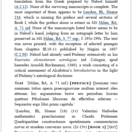
translation from the Greek prepared by Nabod himself
(
A.2.12
). None of the surviving manuscripts is complete. The
most important of them appears to be
London, BL, Sloane
216
, which is missing the preface and several sections of
Book I, while the preface alone is extant in MS
Milan, BA,
A. 71 inf.
None of the manuscripts listed below seems to be
in Nabod’s hand, judging from an autograph letter by him
preserved in MS
Milan, BA, S. 77 sup.
, f. 295r-299r. The text
was never printed, with the exception of selected passages
from chapters III.10-11 published by Magini in 1607
(
C.2.38
). Nabod had already used Ptolemy extensively in his
Enarratio elementorum astrologiae
(ed. Cologne, apud
haeredes Arnoldi Birckmanni, 1560), a work consisting of a
critical assessment of Alcabitius’s
Introductorius
in the light
of Ptolemy’s astrological doctrines.
Text
‘(Milan, BA, A. 71 inf.)
[
preface
]
Quoniam vero
summam totius operis praecognovisse multum interest ideo
attexam hic argumentum breve seu periodum horum
quattuor Ptholomei librorum de effectibus siderum —
Sequuntur ergo libri primi capitula.’
‘(London, BL, Sloane 216) (1v) Valentini Naibodae
mathematici praeclarissimi in Claudii Ptolemaei
Quadripartitae constructionis apotelesmata commentarius
novus et eiusdem conversio nova. (2r-13v)
[
book i
]
[
text
]