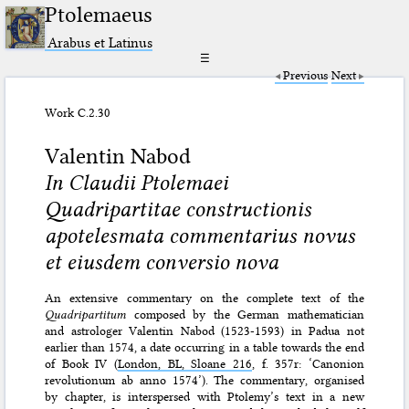
Ptolemaeus
Arabus et Latinus
☰
Previous
Next
Work C.2.30
Valentin Nabod
In Claudii Ptolemaei
Quadripartitae constructionis
apotelesmata commentarius novus
et eiusdem conversio nova
An extensive commentary on the complete text of the
Quadripartitum
composed by the German mathematician
and astrologer Valentin Nabod (1523-1593) in Padua not
earlier than 1574, a date occurring in a table towards the end
of Book IV (
London, BL, Sloane 216
, f. 357r: ‘Canonion
revolutionum ab anno 1574’). The commentary, organised
by chapter, is interspersed with Ptolemy’s text in a new