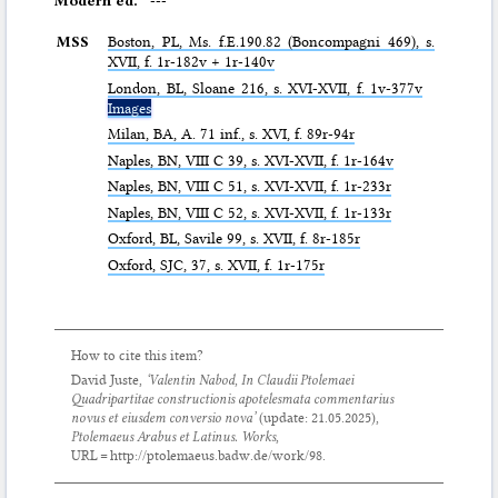
Modern ed.
---
MSS
Boston,
PL
, Ms. f.E.190.82 (Boncompagni 469), s.
XVII, f. 1r-182v + 1r-140v
London,
BL
, Sloane 216, s. XVI-XVII, f. 1v-377v
Images
Milan,
BA
, A. 71 inf., s. XVI, f. 89r-94r
Naples,
BN
, VIII C 39, s. XVI-XVII, f. 1r-164v
Naples,
BN
, VIII C 51, s. XVI-XVII, f. 1r-233r
Naples,
BN
, VIII C 52, s. XVI-XVII, f. 1r-133r
Oxford,
BL
, Savile 99, s. XVII, f. 8r-185r
Oxford,
SJC
, 37, s. XVII, f. 1r-175r
How to cite this item?
David Juste,
‘Valentin Nabod,
In Claudii Ptolemaei
Quadripartitae constructionis apotelesmata commentarius
novus et eiusdem conversio nova
’
(update:
21.05.2025
),
Ptolemaeus Arabus et Latinus. Works
,
URL = http://ptolemaeus.badw.de/work/98.