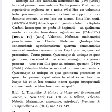
— deinceps suo loco dicendam distributionem. (92v) [
comm.
]
In caput primum commentarius. Textus primus. Postquam in
superioribus explicata est a nobis: (93r) Hoc est voluminis
tertii prooemium continens doctrina — opponitur loci
dominus extiterit, ut suo loco est dictum. Finis libri tertii.
[
additional note
] Adverte quod in genitura Iohannis Baptista
Cardani horoscopus est gradu 15 Sagittarii — ad qualitatem
mortis ex capitis truncatione significandam. (264r-377v)
[
book iv
]
[
text
] Valentini Naibodae mathematici
praeclarissimi in Claudii Ptolemaei Quadripartitae
constructionis apotelesmaticum quartum commentarius
novus et eiusdem conversio nova. Caput primum, quod est
prooemium. Textus primus. Quaecunque de utrisque et quae
genituram praecedunt et quae eidem adiunguntur cognosci
poterant — vero cum illis quae ad animum spectant. (264v)
[
comm.
] Valentini Naibodae in caput primum commentaria.
Quaecunque de utrisque et quae genituram praecedunt et
quae: Hoc primum caput solam habet et ex se claram —
Itaque hic et in hoc termino noster quoque interpretandi
commentandique labor finem iam accipiat.’
Bibl.
L. Thorndike,
A History of Magic and Experimental
Science
, VI, New York, 1941, 120-122; L. Bellizia, ‘Valentin
Naboth. Matematico, astronomo, astrologo’,
Bruniana &
Campanelliana
20 (2014), 645-653: 649.