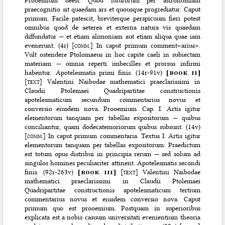
Prooemium deest. Quod futurorum per astronomiam
praecognitio sit quaedam ars et quousque progrediatur. Caput
primum. Facile patescit, breviterque perspicuum fieri potest
omnibus quod de aeterea et externa natura vis quaedam
diffundatur — et etiam alimoniam aut etiam aliqua quae iam
evenerunt. (4r) [
comm.
] In caput primum comment<arius>.
Vult ostendere Ptolomaeus in hoc capite caeli in subiectam
materiam — omnia reperti imbecilles et prorsus infirmi
habentur. Apotelesmatis primi finis. (14r-91v)
[
book ii
]
[
text
] Valentini Naibodae mathematici praeclarissimi in
Claudii Ptolemaei Quadripartitae constructionis
apotelesmaticum secundum commentarius novus et
conversio eiusdem nova. Prooemium. Cap. I. Artis igitur
elementorum tanquam per tabellas expositorum — quibus
conciliantur, quam dodecatemoriorum quibus subsunt. (14v)
[
comm.
] In caput primum commentaria. Textus I. Artis igitur
elementorum tanquam per tabellas expositorum: Praedictum
est totum opus distribui in principia rerum — sed solum ad
singulos homines peculiariter attinent. Apotelesmatis secondi
finis. (92r-263v)
[
book iii
]
[
text
] Valentini Naibodae
mathematici praeclarissimi in Claudii Ptolemaei
Quadripartitae constructionis apotelesmaticum tertium
commentarius novus et eiusdem conversio nova. Caput
primum quo est prooemium. Postquam in superioribus
explicata est a nobis casuum universitati evenientium theoria