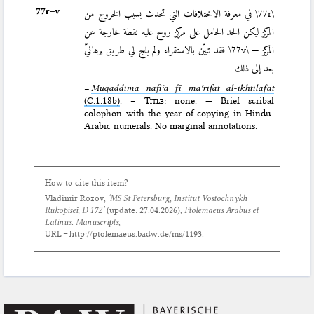
77r–⁠v
في معرفة الاختلافات التي تحدث بسبب الخروج من
\77r\
المركز ليكن الحد الحامل على مركز روح عليه نقطة خارجة عن
فقد تبيّن بالاستقراء ولم يلج لي طريق برهانيّ
\77v\
المركز —
بعد إلى ذلك.
=
Muqaddima nāfiʿa fī maʿrifat al-ikhtilāfāt
(C.1.18b)
. –
Title
: none. — Brief scribal
colophon with the year of copying in Hindu-
Arabic numerals. No marginal annotations.
How to cite this item?
Vladimir Rozov,
‘MS St Petersburg, Institut Vostochnykh
Rukopiseĭ, D 172’
(update:
27.04.2026
),
Ptolemaeus Arabus et
Latinus. Manuscripts
,
URL = http://ptolemaeus.badw.de/ms/1193.