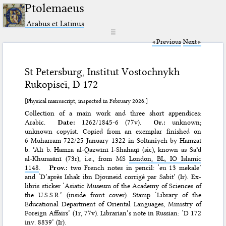
Ptolemaeus
Arabus et Latinus
☰
Previous
Next
St Petersburg, Institut Vostochnykh
Rukopiseĭ, D 172
[Physical manuscript, inspected in February 2026.]
Collection of a main work and three short appendices:
Arabic.
Date:
1262/​1845-6 (77v).
Or.:
unknown;
unknown copyist. Copied from an exemplar finished on
6 Muḥarram 722/​25 January 1322 in Soltaniyeh by Ḥamzat
b. ʿAlī b. Ḥamza al-Qazwīnī l-Shahaqī (sic), known as Saʿd
al-Khurasānī (73r), i.e., from MS
London, BL, IO Islamic
1148
.
Prov.:
two French notes in pencil: ‘eu 13 mekale’
and ‘D’après Ishak ibn Djouneid corrigé par Sabit’ (Ir). Ex-
libris sticker ‘Asiatic Museum of the Academy of Sciences of
the U.S.S.R.’ (inside front cover). Stamp ‘Library of the
Educational Department of Oriental Languages, Ministry of
Foreign Affairs’ (1r, 77v). Librarian’s note in Russian: ‘D 172
inv. 8839’ (Ir).