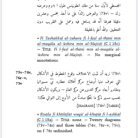
المجسطي لأوّل سنة من ملك انطونينس طول ا  و م وعرضه
والعرض زائدًا على ما أخذ بخمس وعشرين
\73v\
ز ك —
دقيقة فعرفنا أنّه قد يساهل فيه وعمل على التقريب دون
التحقيق. والله أعلم بالحقيقة.
=
Fī Tashakkul al-zuhara fī l-faṣl al-thānī min
al-maqāla al-ʿāshira min al-Majisṭī
(C.1.18c)
.
—
Title
:
Fī l-faṣl al-thānī min al-maqāla al-
ʿāshira min al-Majisṭī.
— No marginal
annotations.
73v–⁠74v,
نريد أن نثبت الاختلاف وقوع الخطوط في الأشكال
\73v\
76r–⁠v,
التي نعرف منها أوضاع مراكز أفلاك عطارد
ي
مسيراتها
75v
ومقادير أبعاد مراكز التدويرعن مركز العالم — ويكون الأشكال
بحسب مسير لمركز ما بحركة مبتدئًا من الأوج إلى التوالي هكذا.
.
[diagrams]
\74v\
[tables]
=
Risāla fī khtilāfāt wuqūʿ al-khuṭūṭ fī l-ashkāl
(C.1.18a)
. —
Title
: none. — Twenty diagrams
(73v–74r) and three tables (74v, 76r–v, 75v),
on f. 76r unfinished.