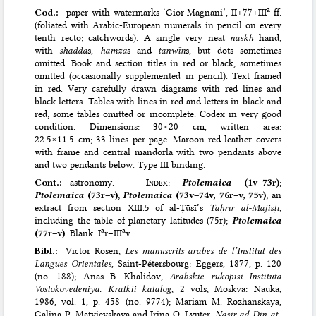
a
Cod.:
paper with watermarks ‘Gior Magnani’, II+77+III
ff.
(foliated with Arabic-European numerals in pencil on every
tenth recto; catchwords). A single very neat
naskh
hand,
with
shadda
s,
hamza
s and
tanwīn
s, but dots sometimes
omitted. Book and section titles in red or black, sometimes
omitted (occasionally supplemented in pencil). Text framed
in red. Very carefully drawn diagrams with red lines and
black letters. Tables with lines in red and letters in black and
red; some tables omitted or incomplete. Codex in very good
condition. Dimensions: 30×20 cm, written area:
22.5×11.5 cm; 33 lines per page. Maroon-red leather covers
with frame and central mandorla with two pendants above
and two pendants below. Type III binding.
Cont.:
astronomy. —
Index
:
Ptolemaica
(1v–73r)
;
Ptolemaica
(73r–v)
;
Ptolemaica
(73v–74v, 76r–v, 75v)
; an
extract from section XIII.5 of al-Ṭūsī’s
Taḥrīr al-Majisṭī
,
including the table of planetary latitudes (75r);
Ptolemaica
a
a
(77r–v)
. Blank: I
r–III
v.
Bibl.:
Victor Rosen,
Les manuscrits arabes de l’Institut des
Langues Orientales
, Saint-Pétersbourg: Eggers, 1877
, p. 120
(no. 188);
Anas B. Khalidov,
Arabskie rukopisi Instituta
Vostokovedeniya. Kratkii katalog
, 2 vols, Moskva: Nauka,
1986
, vol. 1, p. 458 (no. 9774);
Mariam M. Rozhanskaya,
Galina P. Matvievskaya and Irina O. Lyuter,
Nasir ad-Din at-