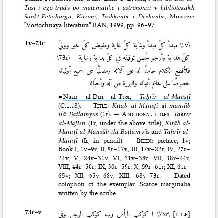
Tusi i ego trudy po matematike i astronomii v bibliotekakh
Sankt-Peterburga, Kazani, Tashkenta i Dushanbe
, Moscow:
“Vostochnaya literatura” RAN, 1999
, pp. 96–97.
1v–⁠73r
مبدأ كلّ مبدأ وغاية كلّ غاية ومفيض كلّ خير ووليّ
\1v\
\73r\
كلّ هداية وأرجو حُسن توفيقه في كلّ بداية ونهاية —
فلأقطع الكلام حامدًا له على آلائه ومصلّيًا على جميع أوليائه
خصوصًا على خاتم أنبيائه والبررة من آله وأحبّائه.
=
Naṣīr al-Dīn al-Ṭūsī,
Taḥrīr al-Majisṭī
(C.1.18)
. —
Title
:
Kitāb al-Majisṭī al-mansūb
ilā Baṭlamyūs
(1r)
.
—
Additional titles
:
Taḥrīr
al-Majisṭī
(1r, under the above title);
Kitāb al-
Majisṭī al-Mansūb ilā Baṭlamyūs
and
Taḥrīr al-
Majisṭī
(Ir, in pencil). —
Index
: preface, 1v;
Book I, 1v–9r; II, 9r–17v; III, 17v–22r; IV, 22r–
24v; V, 24v–31v; VI, 31v–38r; VII, 38r–44r;
VIII, 44r–50r; IX, 50r–59r; X, 59r–61r; XI, 61r–
65v; XII, 65v–68v, XIII, 68v–73r. — Dated
colophon of the exemplar. Scarce marginalia
written by the scribe.
73r–⁠v
ا كوكب الرأس وب كوكب الرجل وفي
\73r\
[title]